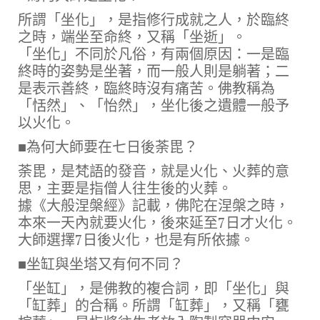
所謂「坐化」，是指修行成就之人，於臨終
之時，端坐至命終，又稱「坐逝」。
「坐化」不同於凡俗，有兩個原因：一是臨
終時的姿勢是坐著，而一般人則是躺著；二
是表示善終，臨終時沒有痛苦。佛教稱為
「恬然」、「怡然」，坐化後之遺體一般予
以火化。
■為何大師要在七日後荼毘？
荼毘，是梵語的發音，就是火化、火葬的意
思，主要是指僧人往生後的火葬。
據《大般涅槃經》記載，佛陀在涅槃之時，
本來一天內就要火化，後來延至7日才火化。
大師選擇7日後火化，也是有所依據。
■坐缸與坐塔又有何不同？
「坐缸」，是佛教的複合詞，即「坐化」與
「缸葬」的合稱。所謂「缸葬」，又稱「甕