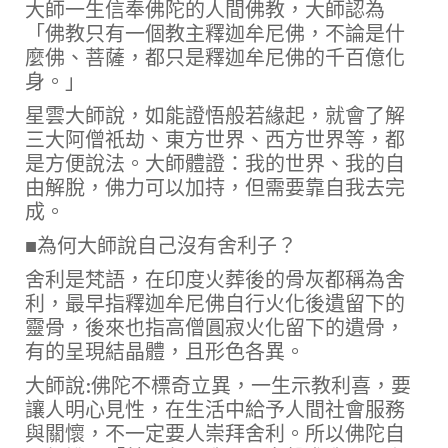
大師一生信奉佛陀的人間佛教，大師認為
「佛教只有一個教主釋迦牟尼佛，不論是什
麼佛、菩薩，都只是釋迦牟尼佛的千百億化
身。」
星雲大師說，如能證悟般若緣起，就會了解
三大阿僧祇劫、東方世界、西方世界等，都
是方便說法。大師體證：我的世界、我的自
由解脫，佛力可以加持，但需要靠自我去完
成。
■為何大師說自己沒有舍利子？
舍利是梵語，在印度火葬後的骨灰都稱為舍
利，最早指釋迦牟尼佛自行火化後遺留下的
靈骨，後來也指高僧圓寂火化留下的遺骨，
有的呈現結晶體，且形色各異。
大師說:佛陀不標奇立異，一生示教利喜，要
讓人明心見性，在生活中給予人間社會服務
與關懷，不一定要人崇拜舍利。所以佛陀自