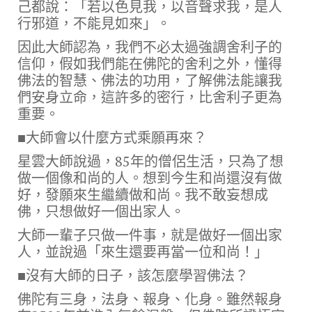
己都說：「若以色見我，以音聲求我，是人
行邪道，不能見如來」。
因此大師認為，我們不必太過強調舍利子的
信仰，假如我們能在佛陀的舍利之外，懂得
佛法的智慧、佛法的功用，了解佛法能讓我
們安身立命，這許多的密行，比舍利子更為
重要。
■大師會以什麼方式乘願再來？
星雲大師說過，85年的僧侶生活，只為了想
做一個像和尚的人。想到今生和尚還沒有做
好，發願來生繼續做和尚。我不敢妄想成
佛，只想做好一個出家人。
大師一輩子只做一件事，就是做好一個出家
人，並說過「來生還要再當一位和尚！」
■沒有大師的日子，該怎麼學習佛法？
佛陀有三身，法身、報身、化身。雖然報身