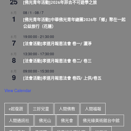
25
[佛光青年活動]2026年菲去不可遊學之旅
08 / 1
-
08 / 7
8 月
1
[佛光青年活動]中華佛光青年總團2026年「鄉」聚在一起
公益旅行（花蓮）
19:00:00
-
21:30:00
8 月
7
[法會活動]孝道月報恩法會 卷一/ 灑淨
13:30:00
-
17:30:00
8 月
8
[法會活動]孝道月報恩法會 卷二/ 卷三
09:00:00
-
15:30:00
8 月
9
[法會活動]孝道月報恩法會 卷四/ 上供/卷五
View Calendar
e起復蔬
三好兒童
人間佛教
人間福報
人間通訊社
佛光山
佛光會
佛光緣美術館台中館