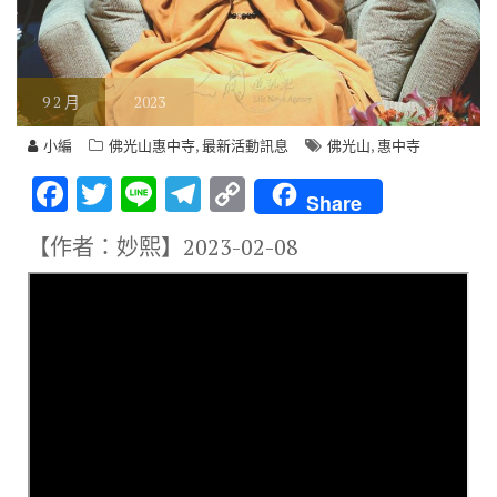
9
2 月
2023
,
,
小編
佛光山惠中寺
最新活動訊息
佛光山
惠中寺
F
T
Li
T
C
Share
ac
w
n
el
o
【作者：妙熙】
2023-02-08
e
it
e
e
p
b
te
gr
y
o
r
a
Li
o
m
n
k
k