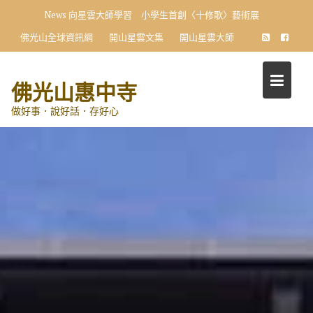
Skip
News
向星雲大師學習 小學生首創〈十修歌〉藝術展
to
佛光山全球資訊網
開山星雲文集
開山星雲大師
content
佛光山惠中寺
做好事．說好話．存好心