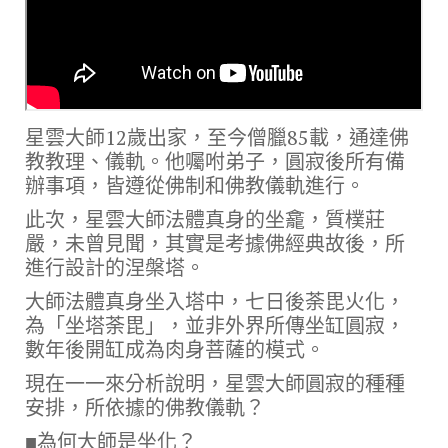
星雲大師12歲出家，至今僧臘85載，通達佛
教教理、儀軌。他囑咐弟子，圓寂後所有備
辦事項，皆遵從佛制和佛教儀軌進行。
此次，星雲大師法體真身的坐龕，質樸莊
嚴，未曾見聞，其實是考據佛經典故後，所
進行設計的涅槃塔。
大師法體真身坐入塔中，七日後荼毘火化，
為「坐塔荼毘」，並非外界所傳坐缸圓寂，
數年後開缸成為肉身菩薩的模式。
現在一一來分析說明，星雲大師圓寂的種種
安排，所依據的佛教儀軌？
■為何大師是坐化？