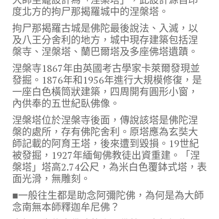
度北方的拘尸那揭羅城中的涅槃塔。
拘尸那揭羅古城是佛陀最後說法、入滅，以
及八王分舍利的地方，城中現存建築包括涅
槃寺、涅槃塔、蘭巴爾塔及多座佛塔遺蹟。
涅槃寺1867年由英國考古學家卡萊爾發現並
發掘。1876年和1956年進行大規模修復，是
一座白色橫筒狀建築，四周開有圓形小窗，
內供奉的五世紀臥佛像。
涅槃塔位於涅槃寺後面，傳說該塔是佛陀涅
槃的處所，存有佛陀舍利。原塔應為玄奘大
師記載的阿育王塔，後來遭到毀損。19世紀
被發掘，1927年緬甸佛教徒出資重建。「涅
槃塔」塔高2.74公尺，為米白色覆鉢式塔，表
面光滑，無雕刻。
■一般往生都是助念阿彌陀佛，為何是為大師
念南無本師釋迦牟尼佛？