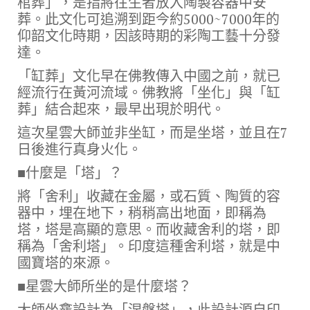
棺葬」，是指將往生者放入陶製容器中安
葬。此文化可追溯到距今約5000~7000年的
仰韶文化時期，因該時期的彩陶工藝十分發
達。
「缸葬」文化早在佛教傳入中國之前，就已
經流行在黃河流域。佛教將「坐化」與「缸
葬」結合起來，最早出現於明代。
這次星雲大師並非坐缸，而是坐塔，並且在7
日後進行真身火化。
■什麼是「塔」？
將「舍利」收藏在金屬，或石質、陶質的容
器中，埋在地下，稍稍高出地面，即稱為
塔，塔是高顯的意思。而收藏舍利的塔，即
稱為「舍利塔」。印度這種舍利塔，就是中
國寶塔的來源。
■星雲大師所坐的是什麼塔？
大師坐龕設計為「涅槃塔」，此設計源自印