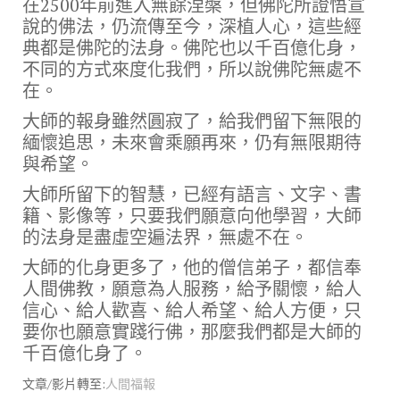
在2500年前進入無餘涅槃，但佛陀所證悟宣
說的佛法，仍流傳至今，深植人心，這些經
典都是佛陀的法身。佛陀也以千百億化身，
不同的方式來度化我們，所以說佛陀無處不
在。
大師的報身雖然圓寂了，給我們留下無限的
緬懷追思，未來會乘願再來，仍有無限期待
與希望。
大師所留下的智慧，已經有語言、文字、書
籍、影像等，只要我們願意向他學習，大師
的法身是盡虛空遍法界，無處不在。
大師的化身更多了，他的僧信弟子，都信奉
人間佛教，願意為人服務，給予關懷，給人
信心、給人歡喜、給人希望、給人方便，只
要你也願意實踐行佛，那麼我們都是大師的
千百億化身了。
文章/影片轉至:
人間福報