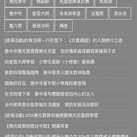
佛光青年
佛誕節
兒童說故事比賽
如是說
惠中寺
星雲大師
未來與希望
法寶節
滴水坊
臘八粥
覺居法師
講座
[道場活動]妙宥法師－行在當下：《大寶積經》的人間修行之道
惠中寺佛光寶寶暨佛光兒童 信仰傳承喜成觀音菩薩契子女
向星雲大師學習 小學生首創〈十修歌〉藝術展
慈悲料理飄香國際 惠中蔬食入選米其林指南
戲曲好好玩 惠中寺夏令營小學員粉墨登場
在寺院慢下來 惠中青年體驗營尋回內心的主人
台中東英里社區幸福生活講座 預防失智活出精彩
[道場活動] 2026佛光寶寶祝福禮暨佛光兒童開學禮
【佛光緣美術館台中館】開幕茶會
[道場公告] 活動延期公告 佛光山惠中寺2026年八關齋戒＆佛學講座