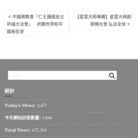
文
中國佛教會「仁王護國息災
【星雲大師專欄】星雲大師創
章
祈福大法會」 祈願世界和平
辦佛光會 弘法全球
導
國泰民安
覽
統計
Today's Views:
1,477
今天網站訪客數量:
1,044
Total Views:
675,154