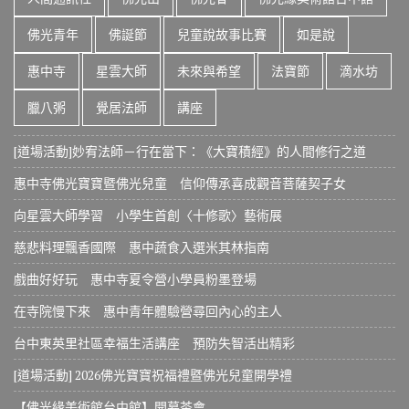
佛光青年
佛誕節
兒童說故事比賽
如是說
惠中寺
星雲大師
未來與希望
法寶節
滴水坊
臘八粥
覺居法師
講座
[道場活動]妙宥法師－行在當下：《大寶積經》的人間修行之道
惠中寺佛光寶寶暨佛光兒童 信仰傳承喜成觀音菩薩契子女
向星雲大師學習 小學生首創〈十修歌〉藝術展
慈悲料理飄香國際 惠中蔬食入選米其林指南
戲曲好好玩 惠中寺夏令營小學員粉墨登場
在寺院慢下來 惠中青年體驗營尋回內心的主人
台中東英里社區幸福生活講座 預防失智活出精彩
[道場活動] 2026佛光寶寶祝福禮暨佛光兒童開學禮
【佛光緣美術館台中館】開幕茶會