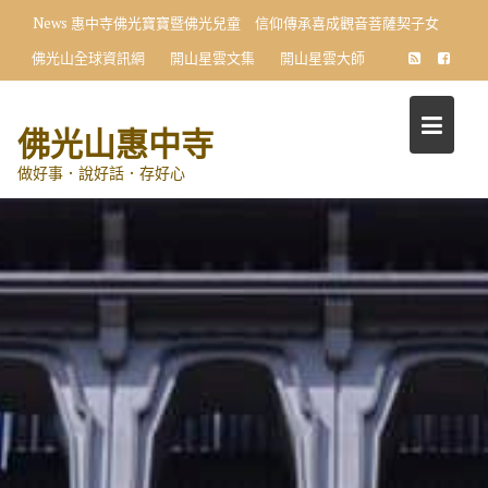
Skip
News
惠中寺佛光寶寶暨佛光兒童 信仰傳承喜成觀音菩薩契子女
to
佛光山全球資訊網
開山星雲文集
開山星雲大師
content
佛光山惠中寺
做好事．說好話．存好心