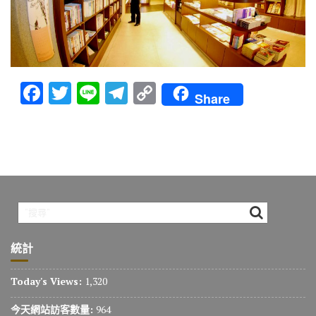
F
T
Li
T
C
Share
ac
w
n
el
o
e
it
e
e
p
b
te
gr
y
o
r
a
Li
o
m
n
k
k
統計
Today's Views:
1,320
今天網站訪客數量:
964