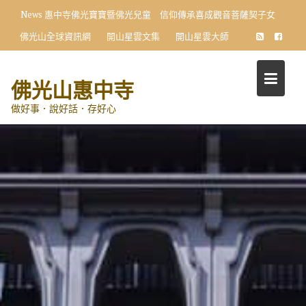
Skip
News
惠中寺佛光寶寶暨佛光兒童 信仰傳承喜成觀音菩薩契子女
to
佛光山全球資訊網
開山星雲文集
開山星雲大師
content
佛光山惠中寺
做好事．說好話．存好心