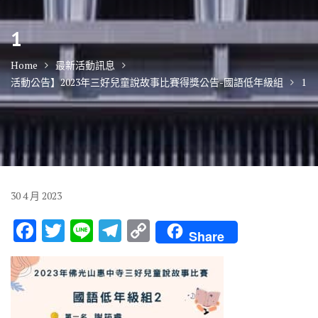
1
Home
最新活動訊息
活動公告】2023年三好兒童說故事比賽得獎公告-國語低年級組
1
30
4 月
2023
F
T
Li
T
C
Share
ac
w
n
el
o
e
it
e
e
p
b
te
gr
y