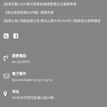
[道場活動] 2026佛光寶寶祝福禮暨佛光兒童開學禮
【佛光緣美術館台中館】開幕茶會
[道場公告] 活動延期公告 佛光山惠中寺2026年八關齋戒＆佛學講座
服務電話
04-22520375
電子郵件
fgsastw2n@ecp.fgs.org.tw
地址
407台中市西屯區福元街69號