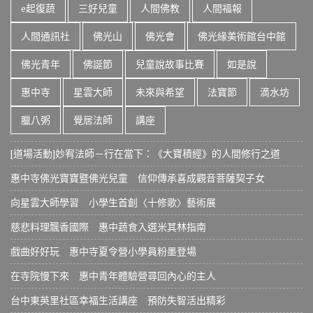
e起復蔬
三好兒童
人間佛教
人間福報
人間通訊社
佛光山
佛光會
佛光緣美術館台中館
佛光青年
佛誕節
兒童說故事比賽
如是說
惠中寺
星雲大師
未來與希望
法寶節
滴水坊
臘八粥
覺居法師
講座
[道場活動]妙宥法師－行在當下：《大寶積經》的人間修行之道
惠中寺佛光寶寶暨佛光兒童 信仰傳承喜成觀音菩薩契子女
向星雲大師學習 小學生首創〈十修歌〉藝術展
慈悲料理飄香國際 惠中蔬食入選米其林指南
戲曲好好玩 惠中寺夏令營小學員粉墨登場
在寺院慢下來 惠中青年體驗營尋回內心的主人
台中東英里社區幸福生活講座 預防失智活出精彩