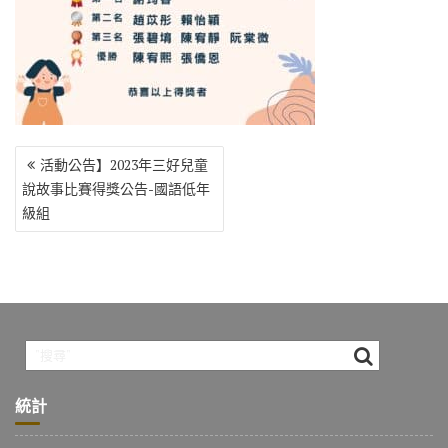
o
r
a
Li
o
m
n
k
k
文
活動公告】2023年三好兒童
章
說故事比賽得獎公告-國語低年
導
級組
覽
統計