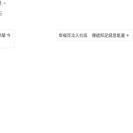
慧。
5
洪蘭 今
幸福百法入社區 傳遞知足感恩能量