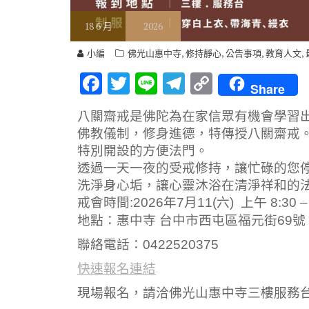
18
6 月
2026
,
,
,
,
小編
佛光山惠中寺
修持靜心
公告事項
教育人文
F
T
Li
T
C
Share
ac
w
n
el
o
八關齋戒是佛陀為在家信眾有機會學習
e
it
e
e
p
佛教儀制，修身進德，特傳授八關齋戒
b
te
gr
y
特別開設的方便法門。
o
r
a
Li
透過一天一夜的受戒修持，讓忙碌的您
洗淨身心垢，讓心靈沐浴在清淨祥和的
o
m
n
戒會時間:2026年7月11(六) 上午 8:30 – 
k
k
地點：惠中寺 台中市西屯區福元街69號
聯絡電話：0422520375
快速報名連結
現場報名，請洽佛光山惠中寺三樓服務