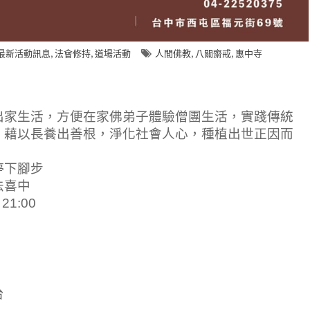
,
,
,
,
最新活動訊息
法會修持
道場活動
人間佛教
八關齋戒
惠中寺
出家生活，方便在家佛弟子體驗僧團生活，實踐傳統
。藉以長養出善根，淨化社會人心，種植出世正因而
停下腳步
法喜中
21:00
台