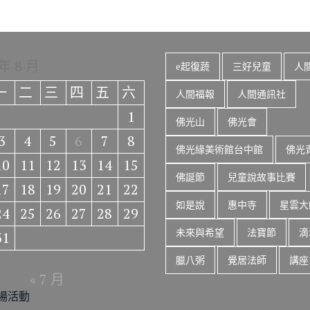
 年 8 月
e起復蔬
三好兒童
人
一
二
三
四
五
六
人間福報
人間通訊社
1
佛光山
佛光會
3
4
5
6
7
8
佛光緣美術館台中館
佛光
10
11
12
13
14
15
佛誕節
兒童說故事比賽
17
18
19
20
21
22
如是說
惠中寺
星雲大
24
25
26
27
28
29
未來與希望
法寶節
滴
31
臘八粥
覺居法師
講座
« 7 月
場活動