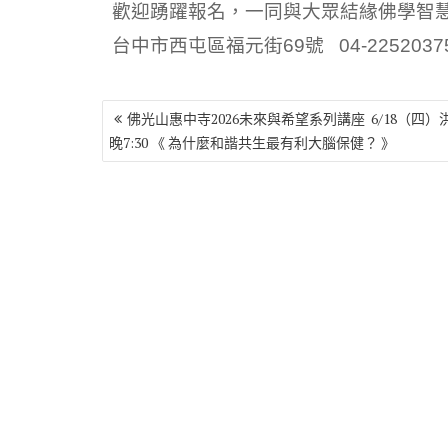
歡迎踴躍報名，一同與大眾結緣佛學智
台中市西屯區福元街69號 04-2252037
文
佛光山惠中寺2026未來與希望系列講座 6/18（四）
章
晚7:30 《 為什麼和諧共生最有利大腦保健？ 》
導
覽