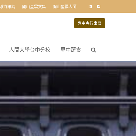
球資訊網
開山星雲文集
開山星雲大師
惠中寺行事曆
人間大學台中分校
惠中蔬食