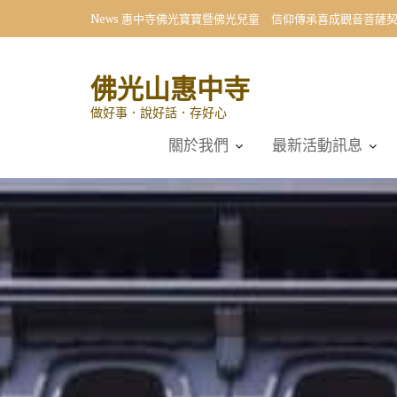
Skip
News
惠中寺佛光寶寶暨佛光兒童 信仰傳承喜成觀音菩薩
to
content
佛光山惠中寺
做好事．說好話．存好心
關於我們
最新活動訊息