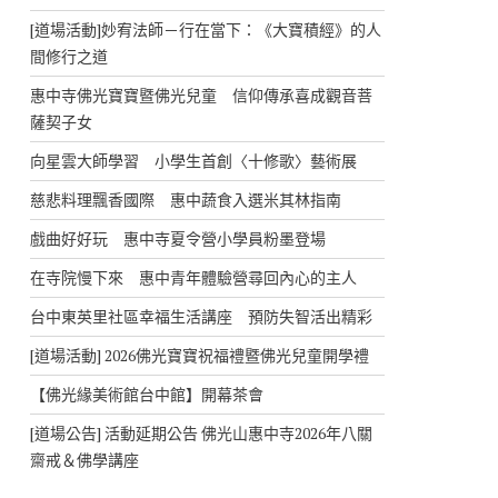
[道場活動]妙宥法師－行在當下：《大寶積經》的人
間修行之道
惠中寺佛光寶寶暨佛光兒童 信仰傳承喜成觀音菩
薩契子女
向星雲大師學習 小學生首創〈十修歌〉藝術展
慈悲料理飄香國際 惠中蔬食入選米其林指南
戲曲好好玩 惠中寺夏令營小學員粉墨登場
在寺院慢下來 惠中青年體驗營尋回內心的主人
台中東英里社區幸福生活講座 預防失智活出精彩
[道場活動] 2026佛光寶寶祝福禮暨佛光兒童開學禮
【佛光緣美術館台中館】開幕茶會
[道場公告] 活動延期公告 佛光山惠中寺2026年八關
齋戒＆佛學講座