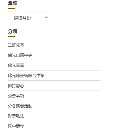
彙整
彙
整
分類
三好兒童
佛光山惠中寺
佛光童軍
佛光緣美術館台中館
修持靜心
公告事項
分會慈善活動
影音弘法
惠中蔬食