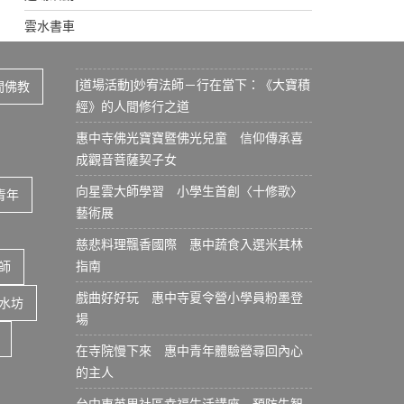
雲水書車
[道場活動]妙宥法師－行在當下：《大寶積
間佛教
經》的人間修行之道
惠中寺佛光寶寶暨佛光兒童 信仰傳承喜
成觀音菩薩契子女
向星雲大師學習 小學生首創〈十修歌〉
青年
藝術展
慈悲料理飄香國際 惠中蔬食入選米其林
指南
師
戲曲好好玩 惠中寺夏令營小學員粉墨登
水坊
場
在寺院慢下來 惠中青年體驗營尋回內心
的主人
台中東英里社區幸福生活講座 預防失智