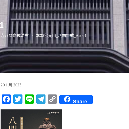
1
惠中寺八關齋戒法會
2023佛光山_八關齋戒_A3-01
20
1 月
2023
F
T
Li
T
C
Share
ac
w
n
el
o
e
it
e
e
p
b
te
gr
y