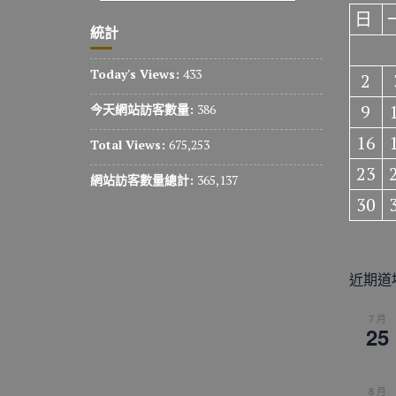
日
統計
Today's Views:
433
2
9
今天網站訪客數量:
386
16
Total Views:
675,253
23
網站訪客數量總計:
365,137
30
近期道
7 月
25
8 月