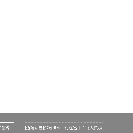
[道場活動]妙宥法師－行在當下：《大寶積
間佛教