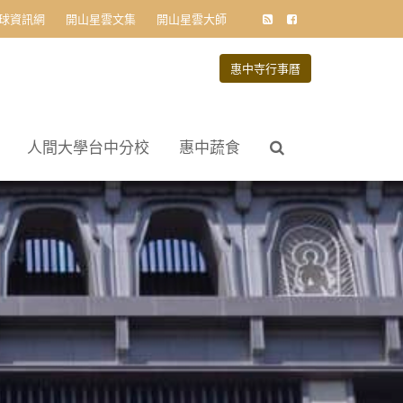
球資訊網
開山星雲文集
開山星雲大師
惠中寺行事曆
人間大學台中分校
惠中蔬食