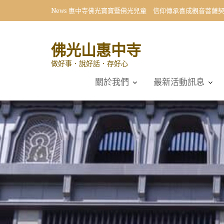
Skip
News
惠中寺佛光寶寶暨佛光兒童 信仰傳承喜成觀音菩薩
to
content
佛光山惠中寺
做好事．說好話．存好心
關於我們
最新活動訊息