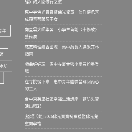
經》的人間修行之道
惠中寺佛光寶寶暨佛光兒童 信仰傳承喜
成觀音菩薩契子女
向星雲大師學習 小學生首創〈十修歌〉
青年
藝術展
慈悲料理飄香國際 惠中蔬食入選米其林
指南
師
戲曲好好玩 惠中寺夏令營小學員粉墨登
水坊
場
在寺院慢下來 惠中青年體驗營尋回內心
的主人
台中東英里社區幸福生活講座 預防失智
活出精彩
[道場活動] 2026佛光寶寶祝福禮暨佛光兒
童開學禮