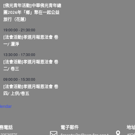
[佛光青年活動]中華佛光青年總
團2026年「鄉」聚在一起公益
旅行（花蓮）
19:00:00
-
21:30:00
[法會活動]孝道月報恩法會 卷
一/ 灑淨
13:30:00
-
17:30:00
[法會活動]孝道月報恩法會 卷
二/ 卷三
09:00:00
-
15:30:00
[法會活動]孝道月報恩法會 卷
四/ 上供/卷五
lendar
務電話
電子郵件
地
-22520375
fgsastw2n@ecp.fgs.org.t
40