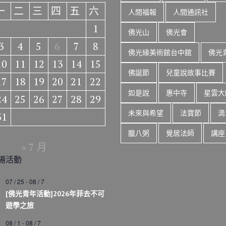
一
二
三
四
五
六
人間福報
人間通訊社
1
佛光山
佛光會
3
4
5
6
7
8
佛光緣美術館台中館
佛光
10
11
12
13
14
15
佛誕節
兒童說故事比賽
17
18
19
20
21
22
如是說
惠中寺
星雲大
24
25
26
27
28
29
未來與希望
法寶節
滴
31
臘八粥
覺居法師
講座
« 7 月
場活動
07 / 25
-
08 / 7
[佛光青年活動]2026年菲去不可
遊學之旅
08 / 1
-
08 / 7