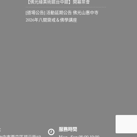
【佛光緣美術館台中館】開幕茶會
[道場公告] 活動延期公告 佛光山惠中寺
2026年八關齋戒＆佛學講座
址
服務時間
7台中市西屯區福元街69
Mon - Sun 08:00 19:00