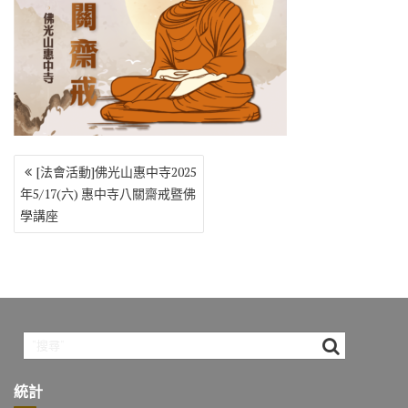
o
r
a
Li
o
m
n
k
k
文
[法會活動]佛光山惠中寺2025
章
年5/17(六) 惠中寺八關齋戒暨佛
導
學講座
覽
統計