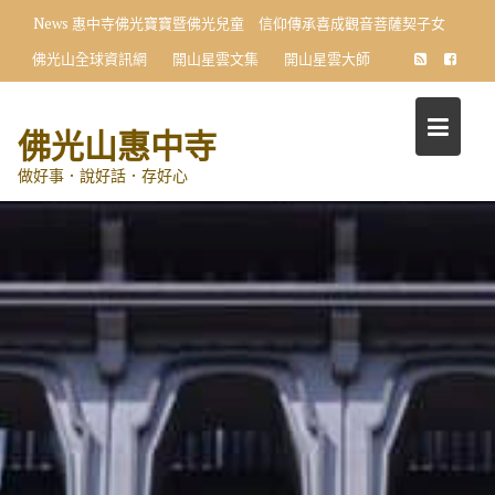
Skip
News
惠中寺佛光寶寶暨佛光兒童 信仰傳承喜成觀音菩薩契子女
to
佛光山全球資訊網
開山星雲文集
開山星雲大師
content
佛光山惠中寺
做好事．說好話．存好心