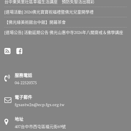
台中東英里社區幸福生活講座 預防失智活出精彩
[道場活動] 2026佛光寶寶祝福禮暨佛光兒童開學禮
【佛光緣美術館台中館】開幕茶會
[道場公告] 活動延期公告 佛光山惠中寺2026年八關齋戒＆佛學講座
服務電話
04-22520375
電子郵件
fgsastw2n@ecp.fgs.org.tw
地址
407台中市西屯區福元街69號