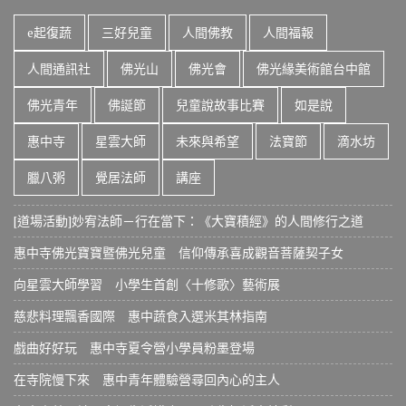
e起復蔬
三好兒童
人間佛教
人間福報
人間通訊社
佛光山
佛光會
佛光緣美術館台中館
佛光青年
佛誕節
兒童說故事比賽
如是說
惠中寺
星雲大師
未來與希望
法寶節
滴水坊
臘八粥
覺居法師
講座
[道場活動]妙宥法師－行在當下：《大寶積經》的人間修行之道
惠中寺佛光寶寶暨佛光兒童 信仰傳承喜成觀音菩薩契子女
向星雲大師學習 小學生首創〈十修歌〉藝術展
慈悲料理飄香國際 惠中蔬食入選米其林指南
戲曲好好玩 惠中寺夏令營小學員粉墨登場
在寺院慢下來 惠中青年體驗營尋回內心的主人