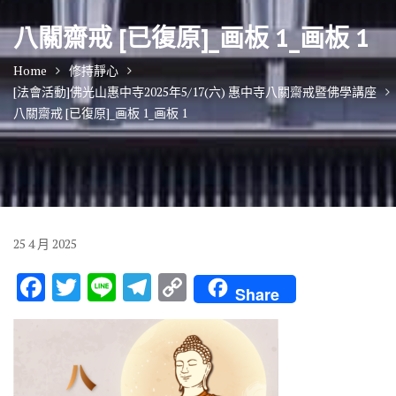
八關齋戒 [已復原]_画板 1_画板 1
Home
修持靜心
[法會活動]佛光山惠中寺2025年5/17(六) 惠中寺八關齋戒暨佛學講座
八關齋戒 [已復原]_画板 1_画板 1
25
4 月
2025
F
T
Li
T
C
Share
ac
w
n
el
o
e
it
e
e
p
b
te
gr
y