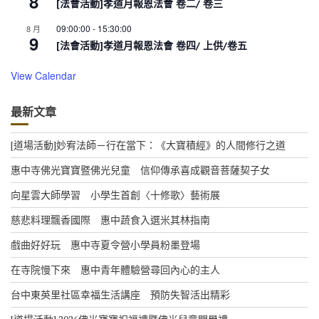
8
[法會活動]孝道月報恩法會 卷二/ 卷三
09:00:00
-
15:30:00
8 月
9
[法會活動]孝道月報恩法會 卷四/ 上供/卷五
View Calendar
最新文章
[道場活動]妙宥法師－行在當下：《大寶積經》的人間修行之道
惠中寺佛光寶寶暨佛光兒童 信仰傳承喜成觀音菩薩契子女
向星雲大師學習 小學生首創〈十修歌〉藝術展
慈悲料理飄香國際 惠中蔬食入選米其林指南
戲曲好好玩 惠中寺夏令營小學員粉墨登場
在寺院慢下來 惠中青年體驗營尋回內心的主人
台中東英里社區幸福生活講座 預防失智活出精彩