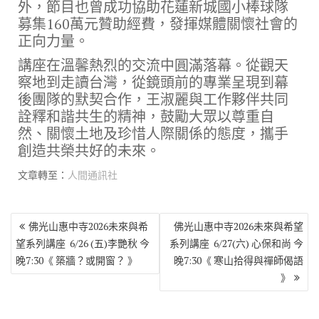
外，節目也曾成功協助花蓮新城國小棒球隊
募集160萬元贊助經費，發揮媒體關懷社會的
正向力量。
講座在溫馨熱烈的交流中圓滿落幕。從觀天
察地到走讀台灣，從鏡頭前的專業呈現到幕
後團隊的默契合作，王淑麗與工作夥伴共同
詮釋和諧共生的精神，鼓勵大眾以尊重自
然、關懷土地及珍惜人際關係的態度，攜手
創造共榮共好的未來。
文章轉至：
人間通訊社
文
佛光山惠中寺2026未來與希
佛光山惠中寺2026未來與希望
章
望系列講座 6/26 (五)李艷秋 今
系列講座 6/27(六) 心保和尚 今
導
晚7:30《 築牆？或開窗？ 》
晚7:30《 寒山拾得與禪師偈語
覽
》