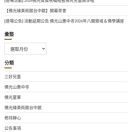
[道場活動] 2026佛光寶寶祝福禮暨佛光兒童開學禮
【佛光緣美術館台中館】開幕茶會
[道場公告] 活動延期公告 佛光山惠中寺2026年八關齋戒＆佛學講座
彙整
彙
整
分類
三好兒童
佛光山惠中寺
佛光童軍
佛光緣美術館台中館
修持靜心
公告事項