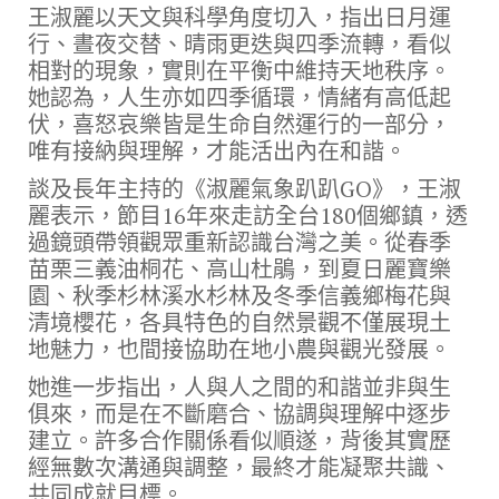
王淑麗以天文與科學角度切入，指出日月運
行、晝夜交替、晴雨更迭與四季流轉，看似
相對的現象，實則在平衡中維持天地秩序。
她認為，人生亦如四季循環，情緒有高低起
伏，喜怒哀樂皆是生命自然運行的一部分，
唯有接納與理解，才能活出內在和諧。
談及長年主持的《淑麗氣象趴趴GO》，王淑
麗表示，節目16年來走訪全台180個鄉鎮，透
過鏡頭帶領觀眾重新認識台灣之美。從春季
苗栗三義油桐花、高山杜鵑，到夏日麗寶樂
園、秋季杉林溪水杉林及冬季信義鄉梅花與
清境櫻花，各具特色的自然景觀不僅展現土
地魅力，也間接協助在地小農與觀光發展。
她進一步指出，人與人之間的和諧並非與生
俱來，而是在不斷磨合、協調與理解中逐步
建立。許多合作關係看似順遂，背後其實歷
經無數次溝通與調整，最終才能凝聚共識、
共同成就目標。