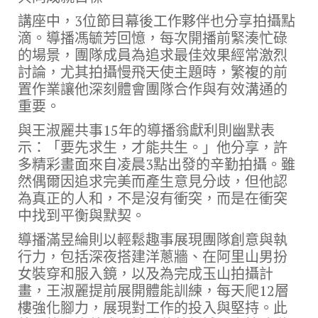
講座中，3位節目幕後工作夥伴也分享拍攝點
滴。導播馮毓芳回憶，每次開播前緊湊忙碌
的場景，團隊成員為追求最佳效果經常激烈
討論，尤其拍攝慢飛天使主題時，繁複的前
置作業讓他深刻體會團隊合作與有效溝通的
重要。
與王淑麗共事15年的導播翁獻利則幽默表
示：「要先求生，才能共生。」他分享，許
多精彩畫面來自凌晨3點出發的辛勤拍攝。雖
然偶爾因追求完美而產生意見分歧，但他認
為真正的人和，不是沒有衝突，而是在衝突
中找到平衡與默契。
導播滿昱綸則以輕鬆趣事展現團隊創意與執
行力，包括深夜搭建洋蔥牆、在阿里山男扮
女裝穿和服入鏡，以及為完成玉山拍攝計
畫，王淑麗提前展開體能訓練，每天爬12層
樓強化腳力，展現對工作的投入與堅持。此