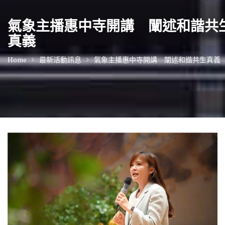
氣象主播惠中寺開講 闡述和諧共
真義
Home
最新活動訊息
氣象主播惠中寺開講 闡述和諧共生真義