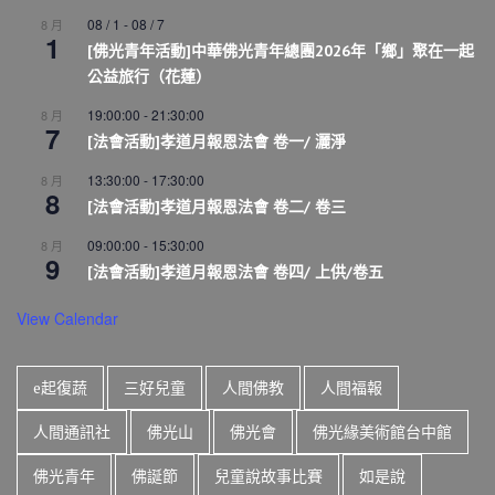
08 / 1
-
08 / 7
8 月
1
[佛光青年活動]中華佛光青年總團2026年「鄉」聚在一起
公益旅行（花蓮）
19:00:00
-
21:30:00
8 月
7
[法會活動]孝道月報恩法會 卷一/ 灑淨
13:30:00
-
17:30:00
8 月
8
[法會活動]孝道月報恩法會 卷二/ 卷三
09:00:00
-
15:30:00
8 月
9
[法會活動]孝道月報恩法會 卷四/ 上供/卷五
View Calendar
e起復蔬
三好兒童
人間佛教
人間福報
人間通訊社
佛光山
佛光會
佛光緣美術館台中館
佛光青年
佛誕節
兒童說故事比賽
如是說