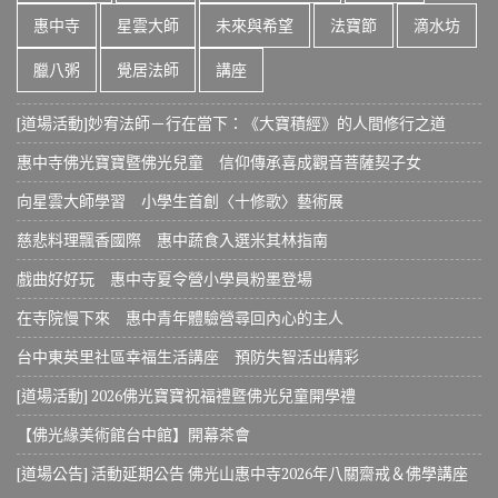
惠中寺
星雲大師
未來與希望
法寶節
滴水坊
臘八粥
覺居法師
講座
[道場活動]妙宥法師－行在當下：《大寶積經》的人間修行之道
惠中寺佛光寶寶暨佛光兒童 信仰傳承喜成觀音菩薩契子女
向星雲大師學習 小學生首創〈十修歌〉藝術展
慈悲料理飄香國際 惠中蔬食入選米其林指南
戲曲好好玩 惠中寺夏令營小學員粉墨登場
在寺院慢下來 惠中青年體驗營尋回內心的主人
台中東英里社區幸福生活講座 預防失智活出精彩
[道場活動] 2026佛光寶寶祝福禮暨佛光兒童開學禮
【佛光緣美術館台中館】開幕茶會
[道場公告] 活動延期公告 佛光山惠中寺2026年八關齋戒＆佛學講座