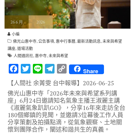
26
6 月
2026
小編
,
,
,
,
佛光山惠中寺
公告事項
惠中行事曆
最新活動訊息
未來與希望
,
講座
道場活動
,
,
人間通訊社
惠中寺
未來與希望
F
T
Li
T
C
Share
ac
w
n
el
o
【人間社 余菁雯 台中報導】
2026-06-25
e
it
e
e
p
佛光山惠中寺「2026年未來與希望系列講
b
te
gr
y
座」6月24日邀請知名氣象主播王淑麗主講
o
r
a
Li
《淑麗氣象趴趴GO》，分享16年來走訪全台
o
m
n
180個鄉鎮的見聞，並邀請3位幕後工作人員
分享策劃及拍攝點滴，從氣象觀察、土地關
k
k
懷到團隊合作，闡述和諧共生的真義。