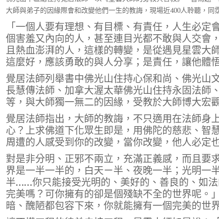
o
r
a
Li
大師與弟子的因緣際會和改變他們一生的教誨，現場近400人聆聽，同
o
m
n
「一個人要有理想、有目標、有責任，人生必定
k
k
個害羞又內向的人，甚至連目光都不敢與人交會
且熱血澎湃的人，這樣的轉變，是從遇見星雲大
這麼好，應該勇敢的與人分享；是責任，讓他體
覺居法師列舉書中佛光山住持心保和尚、佛光山
長慧傳法師、加拿大渥太華佛光山住持永固法師
等，與大師獨一無二的因緣，受教於大師博大宏
覺居法師指出，大師的教誨，不只適用在法師身
心？上求佛道下化眾生即是，用佛陀的慈悲、智
周遭的人感受到你的改變，當你改變，他人必定
對是非分明、正邪不兩立，充滿正義感，而且要
界是一半一半的，白天ㄧ半、夜晚一半；光明一
半……你只能接受光明的、美好的、善良的、如
完美嗎？可你擁有的卻是個殘缺不全的世界呢。
暗、醜陋都包容下來，你就能擁有一個完美的世