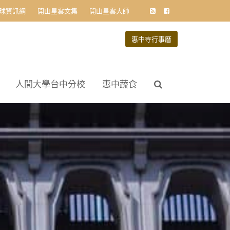
球資訊網
開山星雲文集
開山星雲大師
惠中寺行事曆
人間大學台中分校
惠中蔬食