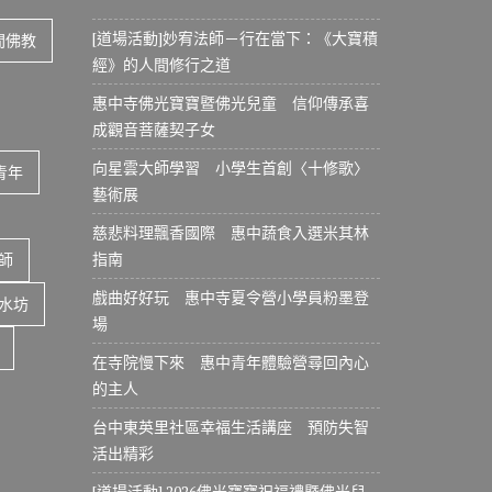
[道場活動]妙宥法師－行在當下：《大寶積
間佛教
經》的人間修行之道
惠中寺佛光寶寶暨佛光兒童 信仰傳承喜
成觀音菩薩契子女
向星雲大師學習 小學生首創〈十修歌〉
青年
藝術展
慈悲料理飄香國際 惠中蔬食入選米其林
指南
師
戲曲好好玩 惠中寺夏令營小學員粉墨登
水坊
場
在寺院慢下來 惠中青年體驗營尋回內心
的主人
台中東英里社區幸福生活講座 預防失智
活出精彩
[道場活動] 2026佛光寶寶祝福禮暨佛光兒