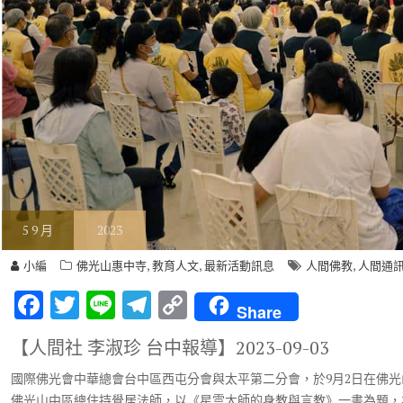
5
9 月
2023
,
,
,
小編
佛光山惠中寺
教育人文
最新活動訊息
人間佛教
人間通
F
T
Li
T
C
Share
ac
w
n
el
o
【人間社 李淑珍 台中報導】
2023-09-03
e
it
e
e
p
國際佛光會中華總會台中區西屯分會與太平第二分會，於9月2日在佛光山
b
te
gr
y
佛光山中區總住持覺居法師，以《星雲大師的身教與言教》一書為題，