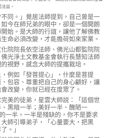
霑法益。
會不同。」覺居法師提到，自己曾是一
，如今在師兄弟的眼中，卻是一個開朗
師開始。是大師的行誼，讓他了解佛教
悟生命必須改變，才能擔荷如來家業。
文化院院長依空法師、佛光山都監院院
、佛光淨土文教基金會執行長慧知法師
觀的視野，感念大師的提攜栽培。
上，例如「發菩提心」，什麼是菩提
慧、包容、尊重把自己的身心顧好，讓
也會改變，你就已經在度眾了。
求完美的徒弟，星雲大師説：「這個世
半、黑暗一半；美好一半、醜陋一
法的一半。一半是殘缺的，你不是要求
」大師引導弟子，「心量要大，把黑
界了。」