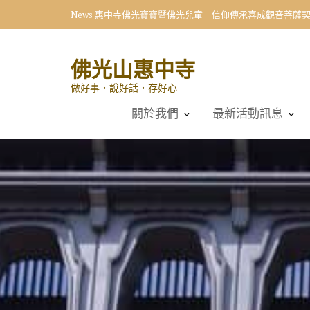
Skip
News
惠中寺佛光寶寶暨佛光兒童 信仰傳承喜成觀音菩薩
to
content
佛光山惠中寺
做好事．說好話．存好心
關於我們
最新活動訊息