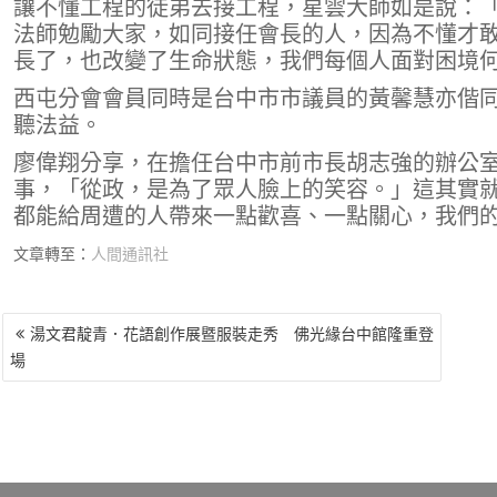
讓不懂工程的徒弟去接工程，星雲大師如是說：
法師勉勵大家，如同接任會長的人，因為不懂才
長了，也改變了生命狀態，我們每個人面對困境
西屯分會會員同時是台中市市議員的黃馨慧亦偕
聽法益。
廖偉翔分享，在擔任台中市前市長胡志強的辦公
事，「從政，是為了眾人臉上的笑容。」這其實
都能給周遭的人帶來一點歡喜、一點關心，我們
文章轉至：
人間通訊社
文
湯文君靛青．花語創作展暨服裝走秀 佛光緣台中館隆重登
章
場
導
覽