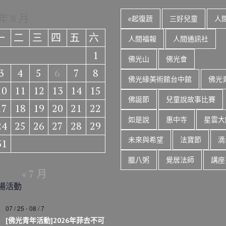
 年 8 月
e起復蔬
三好兒童
人
一
二
三
四
五
六
人間福報
人間通訊社
1
佛光山
佛光會
3
4
5
6
7
8
佛光緣美術館台中館
佛光
10
11
12
13
14
15
佛誕節
兒童說故事比賽
17
18
19
20
21
22
如是說
惠中寺
星雲大
24
25
26
27
28
29
未來與希望
法寶節
滴
31
臘八粥
覺居法師
講座
« 7 月
場活動
07 / 25
-
08 / 7
[佛光青年活動]2026年菲去不可