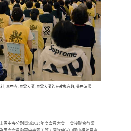
,
,
,
,
訊社
惠中寺
星雲大師
星雲大師的身教與言教
覺居法師
惠中寺分別舉辦2023年度會員大會， 會後聯合恭請
為兩會會員和惠中寺義工等，講說佛光山開山祖師星雲