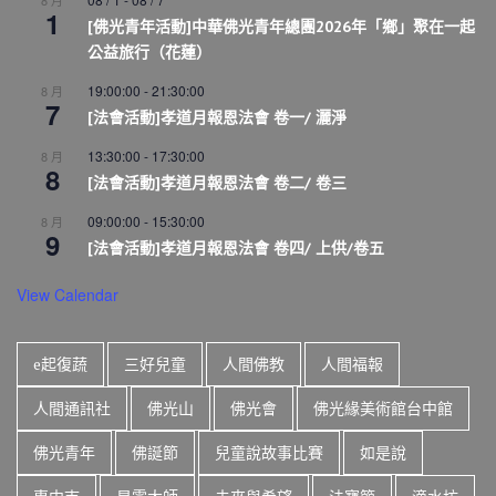
8 月
1
[佛光青年活動]中華佛光青年總團2026年「鄉」聚在一起
公益旅行（花蓮）
19:00:00
-
21:30:00
8 月
7
[法會活動]孝道月報恩法會 卷一/ 灑淨
13:30:00
-
17:30:00
8 月
8
[法會活動]孝道月報恩法會 卷二/ 卷三
09:00:00
-
15:30:00
8 月
9
[法會活動]孝道月報恩法會 卷四/ 上供/卷五
View Calendar
e起復蔬
三好兒童
人間佛教
人間福報
人間通訊社
佛光山
佛光會
佛光緣美術館台中館
佛光青年
佛誕節
兒童說故事比賽
如是說