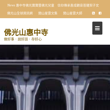
Skip
News
惠中寺佛光寶寶暨佛光兒童 信仰傳承喜成觀音菩薩契子女
to
佛光山全球資訊網
開山星雲文集
開山星雲大師
content
佛光山惠中寺
做好事．說好話．存好心