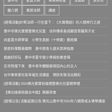
惠中寺
星雲大師
未來與希望
法寶節
滴水坊
臘八粥
覺居法師
講座
[道場活動]妙宥法師－行在當下：《大寶積經》的人間修行之道
惠中寺佛光寶寶暨佛光兒童 信仰傳承喜成觀音菩薩契子女
向星雲大師學習 小學生首創〈十修歌〉藝術展
慈悲料理飄香國際 惠中蔬食入選米其林指南
戲曲好好玩 惠中寺夏令營小學員粉墨登場
在寺院慢下來 惠中青年體驗營尋回內心的主人
台中東英里社區幸福生活講座 預防失智活出精彩
[道場活動] 2026佛光寶寶祝福禮暨佛光兒童開學禮
【佛光緣美術館台中館】開幕茶會
[道場公告] 活動延期公告 佛光山惠中寺2026年八關齋戒＆佛學講座