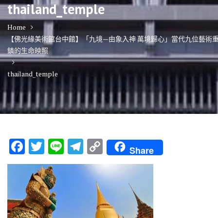
thailand_temple
Home
【佛光緣美術館台中館】「九境—由象入神 萬境歸心」當代九位藝術
鎮的生命映照
thailand_temple
F
T
Li
T
C
Share
ac
w
n
el
o
e
it
e
e
p
b
te
gr
y
o
r
a
Li