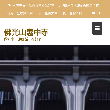
Skip
News
惠中寺佛光寶寶暨佛光兒童 信仰傳承喜成觀音菩薩契子女
to
佛光山全球資訊網
開山星雲文集
開山星雲大師
content
佛光山惠中寺
做好事．說好話．存好心