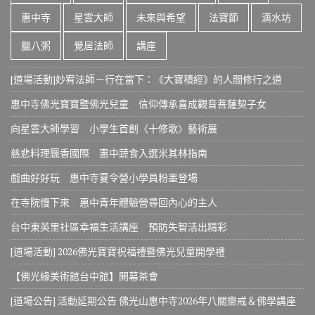
惠中寺
星雲大師
未來與希望
法寶節
滴水坊
臘八粥
覺居法師
講座
[道場活動]妙宥法師－行在當下：《大寶積經》的人間修行之道
惠中寺佛光寶寶暨佛光兒童 信仰傳承喜成觀音菩薩契子女
向星雲大師學習 小學生首創〈十修歌〉藝術展
慈悲料理飄香國際 惠中蔬食入選米其林指南
戲曲好好玩 惠中寺夏令營小學員粉墨登場
在寺院慢下來 惠中青年體驗營尋回內心的主人
台中東英里社區幸福生活講座 預防失智活出精彩
[道場活動] 2026佛光寶寶祝福禮暨佛光兒童開學禮
【佛光緣美術館台中館】開幕茶會
[道場公告] 活動延期公告 佛光山惠中寺2026年八關齋戒＆佛學講座