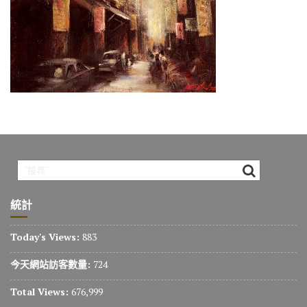
o
m
n
k
k
統計
Today's Views:
883
今天網站訪客數量:
724
Total Views:
676,999