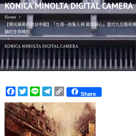
KONICA MINOLTA DIGITAL CAMERA
Home
【佛光緣美術館台中館】「九境—由象入神 萬境歸心」當代九位藝術
鎮的生命映照
KONICA MINOLTA DIGITAL CAMERA
F
T
Li
T
C
Share
ac
w
n
el
o
e
it
e
e
p
b
te
gr
y
o
r
a
Li