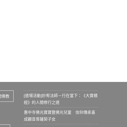
[道場活動]妙宥法師－行在當下：《大寶積
間佛教
經》的人間修行之道
惠中寺佛光寶寶暨佛光兒童 信仰傳承喜
成觀音菩薩契子女