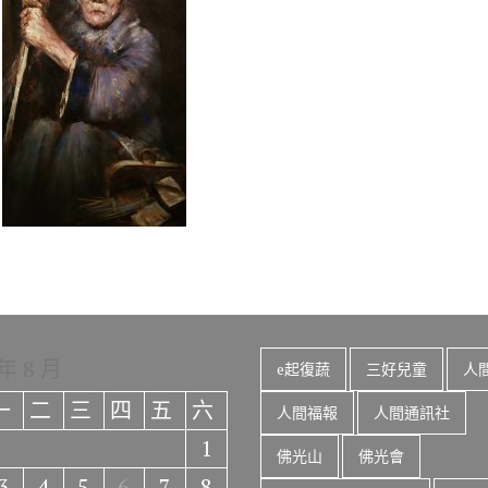
o
r
a
Li
o
m
n
k
k
 年 8 月
e起復蔬
三好兒童
人
一
二
三
四
五
六
人間福報
人間通訊社
1
佛光山
佛光會
3
4
5
6
7
8