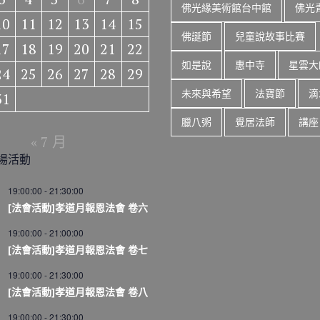
佛光緣美術館台中館
佛光
10
11
12
13
14
15
佛誕節
兒童說故事比賽
17
18
19
20
21
22
如是說
惠中寺
星雲大
24
25
26
27
28
29
未來與希望
法寶節
滴
31
臘八粥
覺居法師
講座
« 7 月
場活動
19:00:00
-
21:30:00
[法會活動]孝道月報恩法會 卷六
19:00:00
-
21:00:00
[法會活動]孝道月報恩法會 卷七
19:00:00
-
21:30:00
[法會活動]孝道月報恩法會 卷八
19:00:00
-
21:30:00