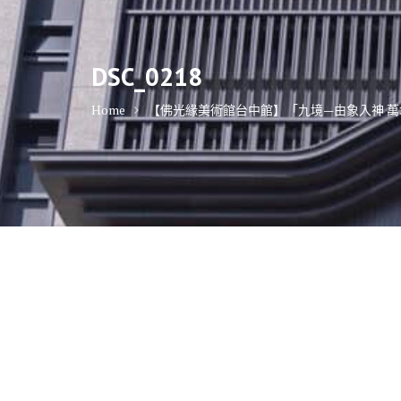
DSC_0218
Home
【佛光緣美術館台中館】「九境—由象入神 