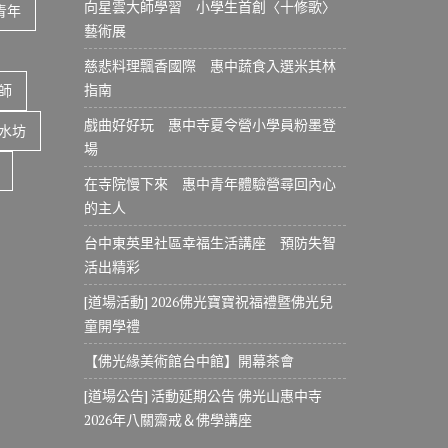
向星雲大師學習 小學生首創〈十修歌〉
青年
藝術展
慈悲料理飄香國際 惠中蔬食入選米其林
指南
師
戲曲好好玩 惠中寺夏令營小學員粉墨登
水坊
場
在寺院慢下來 惠中青年體驗營尋回內心
的主人
台中東英里社區幸福生活講座 預防失智
活出精彩
[道場活動] 2026佛光寶寶祝福禮暨佛光兒
童開學禮
【佛光緣美術館台中館】開幕茶會
[道場公告] 活動延期公告 佛光山惠中寺
2026年八關齋戒＆佛學講座