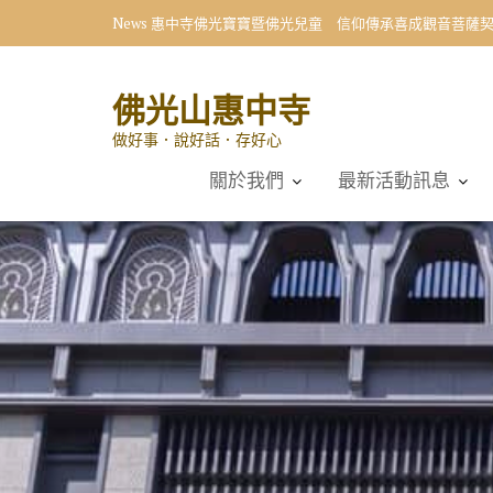
Skip
News
惠中寺佛光寶寶暨佛光兒童 信仰傳承喜成觀音菩薩
to
content
佛光山惠中寺
做好事．說好話．存好心
關於我們
最新活動訊息