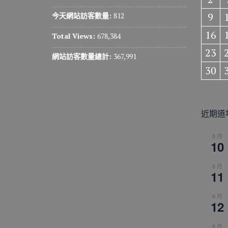
9
今天網站訪客數量:
812
16
Total Views:
678,384
23
網站訪客數量總計:
367,991
30
近期道
8 月
10
8 月
11
8 月
12
8 月