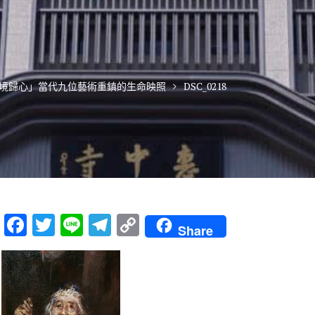
萬境歸心」當代九位藝術重鎮的生命映照
DSC_0218
F
T
Li
T
C
Share
ac
w
n
el
o
e
it
e
e
p
b
te
gr
y