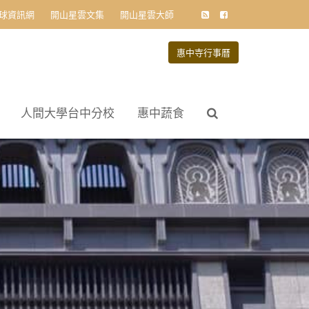
球資訊網
開山星雲文集
開山星雲大師
惠中寺行事曆
人間大學台中分校
惠中蔬食