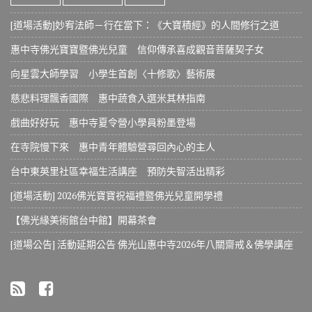
[道場活動]妙宥法師－行在當下：《大寶積經》的人間修行之道
惠中寺佛光寶寶暨佛光兒童 信仰傳承喜成觀音菩薩契子女
向星雲大師學習 小學生首創〈十修歌〉藝術展
慈悲料理飄香國際 惠中蔬食入選米其林指南
戲曲好好玩 惠中寺夏令營小學員粉墨登場
在寺院慢下來 惠中青年體驗營尋回內心的主人
台中東英里社區幸福生活講座 預防失智活出精彩
[道場活動] 2026佛光寶寶祝福禮暨佛光兒童開學禮
【佛光緣美術館台中館】開幕茶會
[道場公告] 活動延期公告 佛光山惠中寺2026年八關齋戒＆佛學講座