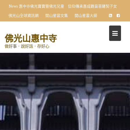
Skip
News
惠中寺佛光寶寶暨佛光兒童 信仰傳承喜成觀音菩薩契子女
to
佛光山全球資訊網
開山星雲文集
開山星雲大師
content
佛光山惠中寺
做好事．說好話．存好心