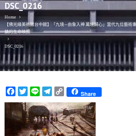
DSC_0216
Home
【佛光緣美術館台中館】「九境—由象入神 萬境歸心」當代九位藝術
鎮的生命映照
DSC_0216
F
T
Li
T
C
Share
ac
w
n
el
o
e
it
e
e
p
b
te
gr
y
o
r
a
Li