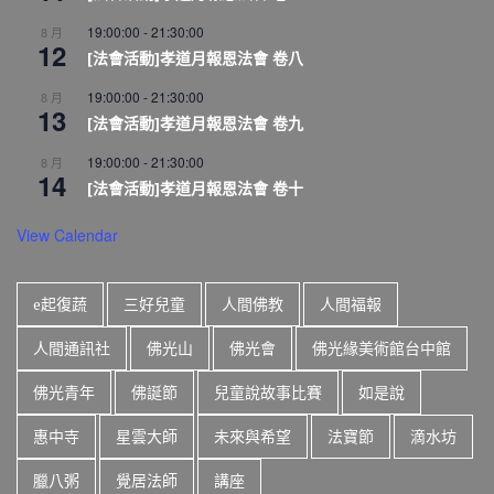
19:00:00
-
21:30:00
8 月
12
[法會活動]孝道月報恩法會 卷八
19:00:00
-
21:30:00
8 月
13
[法會活動]孝道月報恩法會 卷九
19:00:00
-
21:30:00
8 月
14
[法會活動]孝道月報恩法會 卷十
View Calendar
e起復蔬
三好兒童
人間佛教
人間福報
人間通訊社
佛光山
佛光會
佛光緣美術館台中館
佛光青年
佛誕節
兒童說故事比賽
如是說
惠中寺
星雲大師
未來與希望
法寶節
滴水坊
臘八粥
覺居法師
講座