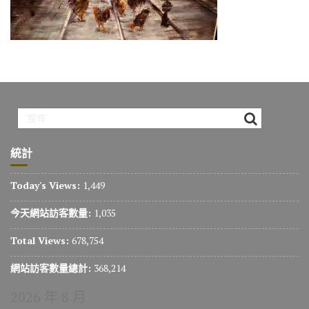
o
m
n
k
k
統計
Today's Views:
1,449
今天網站訪客數量:
1,035
Total Views:
678,754
網站訪客數量總計:
368,214
2026 年 8 月