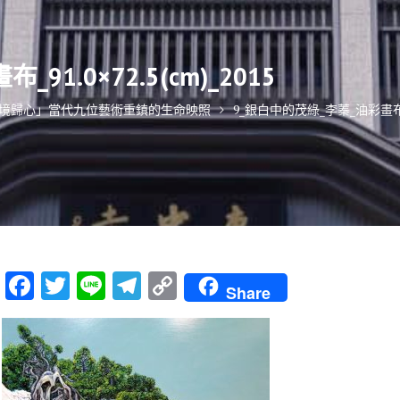
1.0×72.5(cm)_2015
萬境歸心」當代九位藝術重鎮的生命映照
9_銀白中的茂綠_李蓁_油彩畫布_91.
F
T
Li
T
C
Share
ac
w
n
el
o
e
it
e
e
p
b
te
gr
y