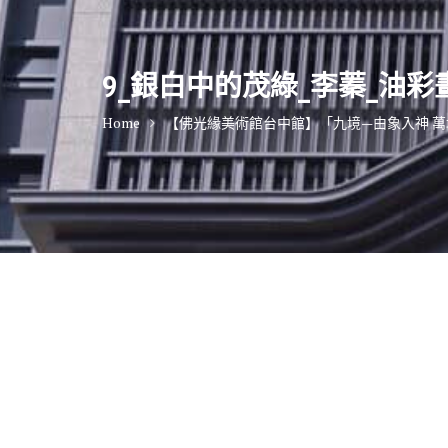
9_銀白中的茂綠_李蓁_油彩畫布_9
Home
【佛光緣美術館台中館】「九境—由象入神 