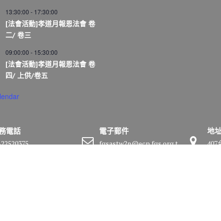
13:30:00
-
17:30:00
[法會活動]孝道月報恩法會 卷
二/ 卷三
09:00:00
-
15:30:00
[法會活動]孝道月報恩法會 卷
四/ 上供/卷五
lendar
務電話
電子郵件
地
-22520375
fgsastw2n@ecp.fgs.org.t
40
w
號
by
Acme Themes