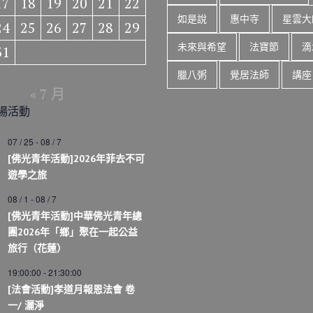
17
18
19
20
21
22
如是說
惠中寺
星雲大
24
25
26
27
28
29
未來與希望
法寶節
滴
31
臘八粥
覺居法師
講座
« 7 月
場活動
07 / 25
-
08 / 7
[佛光青年活動]2026年菲去不可
遊學之旅
08 / 1
-
08 / 7
[佛光青年活動]中華佛光青年總
團2026年「鄉」聚在一起公益
旅行（花蓮）
19:00:00
-
21:30:00
[法會活動]孝道月報恩法會 卷
一/ 灑淨