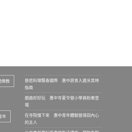
慈悲料理飄香國際 惠中蔬食入選米其林
間佛教
指南
戲曲好好玩 惠中寺夏令營小學員粉墨登
場
在寺院慢下來 惠中青年體驗營尋回內心
青年
的主人