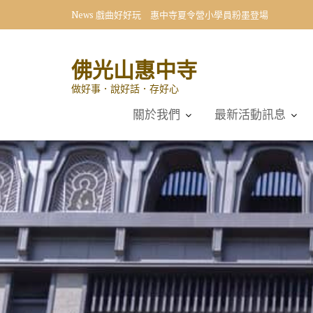
Skip
News
戲曲好好玩 惠中寺夏令營小學員粉墨登場
to
content
佛光山惠中寺
做好事．說好話．存好心
關於我們
最新活動訊息