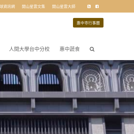
球資訊網
開山星雲文集
開山星雲大師
惠中寺行事曆
人間大學台中分校
惠中蔬食