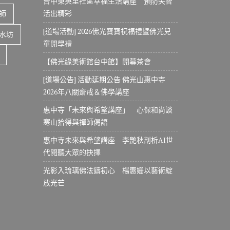
台中東英里社區幸福生活講座 預防失智
活出精彩
師
[道場活動] 2026佛光寶寶祝福禮暨佛光兒
水坊
童開學禮
【佛光緣美術館台中館】開幕茶會
[道場公告] 活動延期公告 佛光山惠中寺
2026年八關齋戒＆佛學講座
惠中寺「未來與希望講座」 心保和尚談
寒山拾得與禪師偈語
惠中寺未來與希望講座 李艷秋剖析AI世
代閱聽大眾的抉擇
光影入琉璃佛法鑄初心 楊惠姗以藝術綻
放光芒