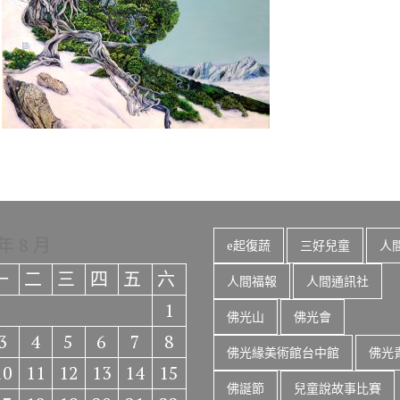
o
r
a
Li
o
m
n
k
k
 年 8 月
e起復蔬
三好兒童
人
一
二
三
四
五
六
人間福報
人間通訊社
1
佛光山
佛光會
3
4
5
6
7
8
佛光緣美術館台中館
佛光
10
11
12
13
14
15
佛誕節
兒童說故事比賽