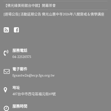
【佛光緣美術館台中館】開幕茶會
[道場公告] 活動延期公告 佛光山惠中寺2026年八關齋戒＆佛學講座
服務電話
04-22520375
電子郵件
fgsastw2n@ecp.fgs.org.tw
地址
407台中市西屯區福元街69號
服務時間