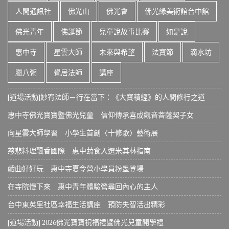
人間通訊社
佛光山
佛光會
佛光緣美術館台中館
佛光青年
佛誕節
兒童說故事比賽
如是說
惠中寺
星雲大師
未來與希望
法寶節
滴水坊
臘八粥
覺居法師
講座
[道場活動]妙宥法師－行在當下：《大寶積經》的人間修行之道
惠中寺佛光寶寶暨佛光兒童 信仰傳承喜成觀音菩薩契子女
向星雲大師學習 小學生首創〈十修歌〉藝術展
慈悲料理飄香國際 惠中蔬食入選米其林指南
戲曲好好玩 惠中寺夏令營小學員粉墨登場
在寺院慢下來 惠中青年體驗營尋回內心的主人
台中東英里社區幸福生活講座 預防失智活出精彩
[道場活動] 2026佛光寶寶祝福禮暨佛光兒童開學禮