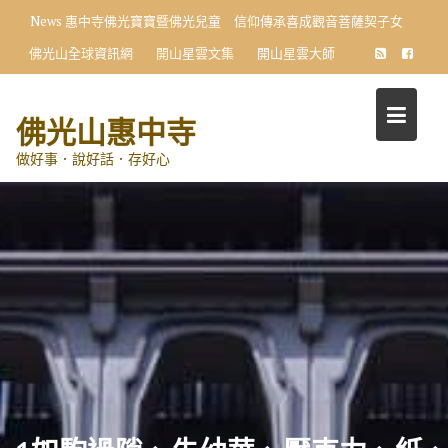
Skip
News
惠中寺佛光寶寶暨佛光兒童 信仰傳承喜成觀音菩薩契子女
to
佛光山全球資訊網
開山星雲文集
開山星雲大師
content
佛光山惠中寺
做好事．說好話．存好心