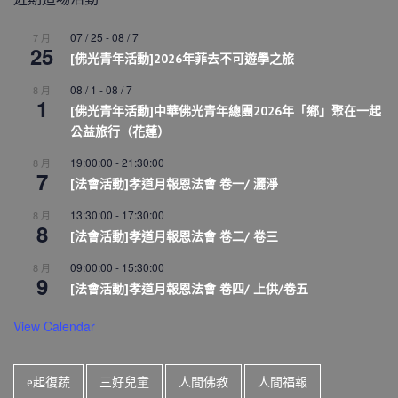
07 / 25
-
08 / 7
7 月
25
[佛光青年活動]2026年菲去不可遊學之旅
08 / 1
-
08 / 7
8 月
1
[佛光青年活動]中華佛光青年總團2026年「鄉」聚在一起
公益旅行（花蓮）
19:00:00
-
21:30:00
8 月
7
[法會活動]孝道月報恩法會 卷一/ 灑淨
13:30:00
-
17:30:00
8 月
8
[法會活動]孝道月報恩法會 卷二/ 卷三
09:00:00
-
15:30:00
8 月
9
[法會活動]孝道月報恩法會 卷四/ 上供/卷五
View Calendar
e起復蔬
三好兒童
人間佛教
人間福報