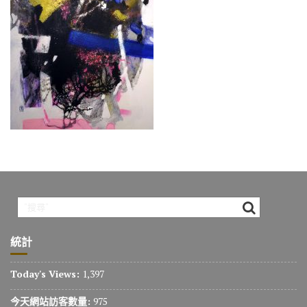
o
m
n
k
k
統計
Today's Views:
1,397
今天網站訪客數量:
975