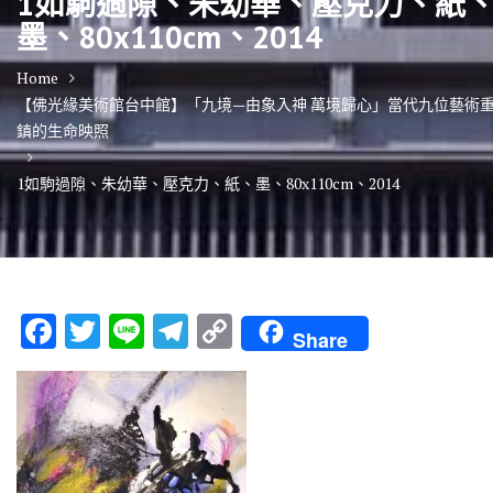
1如駒過隙、朱幼華、壓克力、紙
墨、80x110cm、2014
Home
【佛光緣美術館台中館】「九境—由象入神 萬境歸心」當代九位藝術
鎮的生命映照
1如駒過隙、朱幼華、壓克力、紙、墨、80x110cm、2014
F
T
Li
T
C
Share
ac
w
n
el
o
e
it
e
e
p
b
te
gr
y
o
r
a
Li