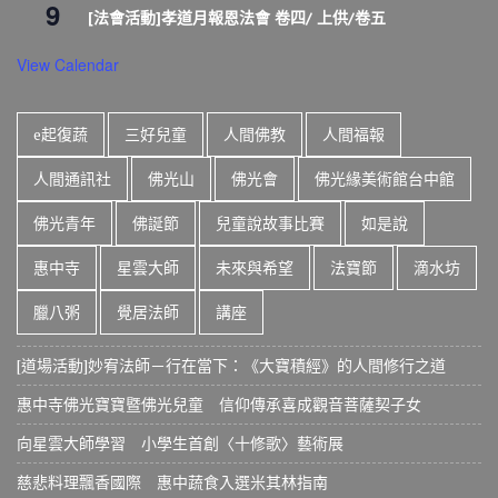
9
[法會活動]孝道月報恩法會 卷四/ 上供/卷五
View Calendar
e起復蔬
三好兒童
人間佛教
人間福報
人間通訊社
佛光山
佛光會
佛光緣美術館台中館
佛光青年
佛誕節
兒童說故事比賽
如是說
惠中寺
星雲大師
未來與希望
法寶節
滴水坊
臘八粥
覺居法師
講座
[道場活動]妙宥法師－行在當下：《大寶積經》的人間修行之道
惠中寺佛光寶寶暨佛光兒童 信仰傳承喜成觀音菩薩契子女
向星雲大師學習 小學生首創〈十修歌〉藝術展
慈悲料理飄香國際 惠中蔬食入選米其林指南