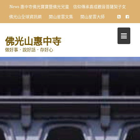
Skip
News
惠中寺佛光寶寶暨佛光兒童 信仰傳承喜成觀音菩薩契子女
to
佛光山全球資訊網
開山星雲文集
開山星雲大師
content
佛光山惠中寺
做好事．說好話．存好心