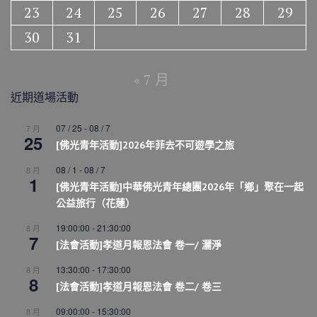
23
24
25
26
27
28
29
30
31
« 7 月
近期道場活動
07 / 25
-
08 / 7
7 月
25
[佛光青年活動]2026年菲去不可遊學之旅
08 / 1
-
08 / 7
8 月
1
[佛光青年活動]中華佛光青年總團2026年「鄉」聚在一起
公益旅行（花蓮）
19:00:00
-
21:30:00
8 月
7
[法會活動]孝道月報恩法會 卷一/ 灑淨
13:30:00
-
17:30:00
8 月
8
[法會活動]孝道月報恩法會 卷二/ 卷三
09:00:00
-
15:30:00
8 月