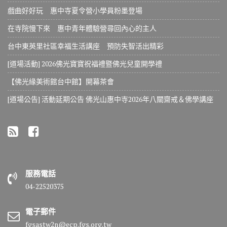
戲曲好好玩 惠中寺夏令營小學員粉墨登場
在寺院慢下來 惠中青年體驗營尋回內心的主人
台中東英里社區幸福生活講座 預防失智活出精彩
[道場活動] 2026佛光寶寶祝福禮暨佛光兒童開學禮
【佛光緣美術館台中館】開幕茶會
[道場公告] 活動延期公告 佛光山惠中寺2026年八關齋戒＆佛學講座
服務電話
04-22520375
電子郵件
fgsastw2n@ecp.fgs.org.tw