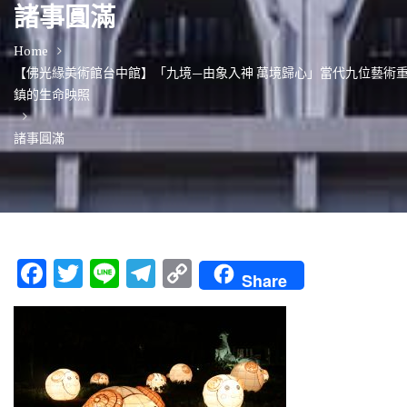
諸事圓滿
Home
【佛光緣美術館台中館】「九境—由象入神 萬境歸心」當代九位藝術
鎮的生命映照
諸事圓滿
F
T
Li
T
C
Share
ac
w
n
el
o
e
it
e
e
p
b
te
gr
y
o
r
a
Li