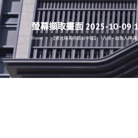
螢幕擷取畫面 2025-10-09 1
Home
【佛光緣美術館台中館】「九境—由象入神 