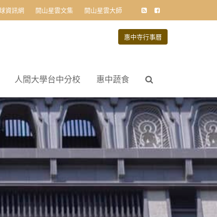
球資訊網
開山星雲文集
開山星雲大師
惠中寺行事曆
人間大學台中分校
惠中蔬食