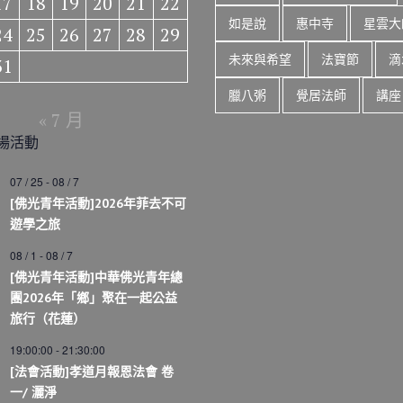
17
18
19
20
21
22
如是說
惠中寺
星雲大
24
25
26
27
28
29
未來與希望
法寶節
滴
31
臘八粥
覺居法師
講座
« 7 月
場活動
07 / 25
-
08 / 7
[佛光青年活動]2026年菲去不可
遊學之旅
08 / 1
-
08 / 7
[佛光青年活動]中華佛光青年總
團2026年「鄉」聚在一起公益
旅行（花蓮）
19:00:00
-
21:30:00
[法會活動]孝道月報恩法會 卷
一/ 灑淨