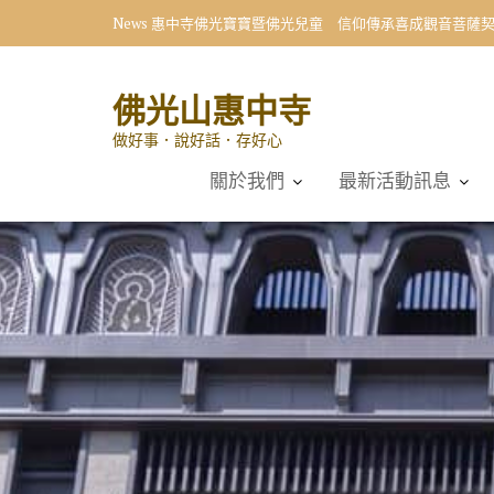
Skip
News
惠中寺佛光寶寶暨佛光兒童 信仰傳承喜成觀音菩薩
to
content
佛光山惠中寺
做好事．說好話．存好心
關於我們
最新活動訊息