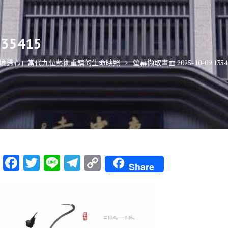
35415
萬境歸心」當代九位藝術重鎮的生命映照
螢幕擷取畫面 2025-10-09 1354
F
T
Li
T
C
Share
ac
w
n
el
o
e
it
e
e
p
b
te
gr
y