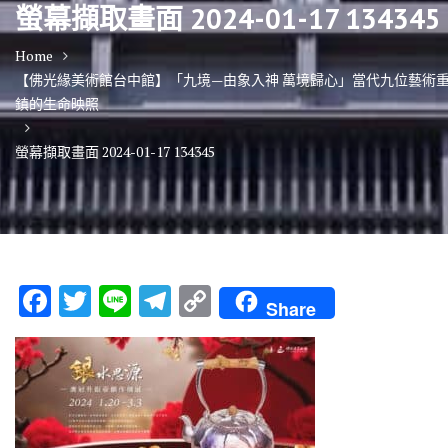
螢幕擷取畫面 2024-01-17 134345
Home
【佛光緣美術館台中館】「九境—由象入神 萬境歸心」當代九位藝術
鎮的生命映照
螢幕擷取畫面 2024-01-17 134345
F
T
Li
T
C
Share
ac
w
n
el
o
e
it
e
e
p
b
te
gr
y
o
r
a
Li