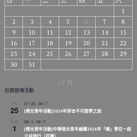
日
一
二
三
四
五
六
1
2
3
4
5
6
7
8
9
10
11
12
13
14
15
16
17
18
19
20
21
22
23
24
25
26
27
28
29
30
31
« 7 月
近期道場活動
07 / 25
-
08 / 7
7 月
25
[佛光青年活動]2026年菲去不可遊學之旅
08 / 1
-
08 / 7
8 月
1
[佛光青年活動]中華佛光青年總團2026年「鄉」聚在一起
公益旅行（花蓮）