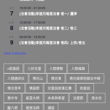
19:00:00
-
21:30:00
8 月
7
[法會活動]孝道月報恩法會 卷一/ 灑淨
13:30:00
-
17:30:00
8 月
8
[法會活動]孝道月報恩法會 卷二/ 卷三
09:00:00
-
15:30:00
8 月
9
[法會活動]孝道月報恩法會 卷四/ 上供/卷五
View Calendar
e起復蔬
三好兒童
人間佛教
人間福報
人間通訊社
佛光山
佛光會
佛光緣美術館台中館
佛光青年
佛誕節
兒童說故事比賽
如是說
惠中寺
星雲大師
未來與希望
法寶節
滴水坊
臘八粥
覺居法師
講座