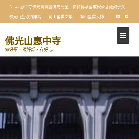
Skip
News
惠中寺佛光寶寶暨佛光兒童 信仰傳承喜成觀音菩薩契子女
to
佛光山全球資訊網
開山星雲文集
開山星雲大師
content
佛光山惠中寺
做好事．說好話．存好心