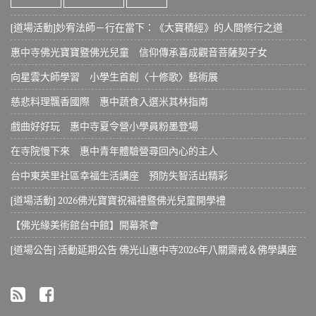
[道場活動]妙宥法師－行在當下：《大寶積經》的人間修行之道
惠中寺佛光寶寶暨佛光兒童 信仰傳承喜成觀音菩薩契子女
向星雲大師學習 小學生首創〈十修歌〉藝術展
慈悲料理飄香國際 惠中蔬食入選米其林指南
戲曲好好玩 惠中寺夏令營小學員粉墨登場
在寺院慢下來 惠中青年體驗營尋回內心的主人
台中東英里社區幸福生活講座 預防失智活出精彩
[道場活動] 2026佛光寶寶祝福禮暨佛光兒童開學禮
【佛光緣美術館台中館】開幕茶會
[道場公告] 活動延期公告 佛光山惠中寺2026年八關齋戒＆佛學講座