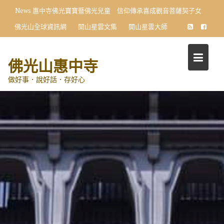
Skip
News
惠中寺佛光寶寶暨佛光兒童 信仰傳承喜成觀音菩薩契子女
to
佛光山全球資訊網
開山星雲文集
開山星雲大師
content
佛光山惠中寺
做好事．說好話．存好心