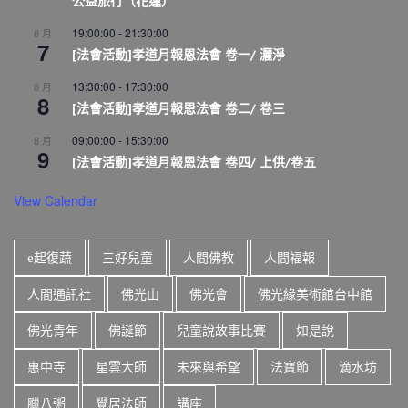
公益旅行（花蓮）
19:00:00
-
21:30:00
8 月
7
[法會活動]孝道月報恩法會 卷一/ 灑淨
13:30:00
-
17:30:00
8 月
8
[法會活動]孝道月報恩法會 卷二/ 卷三
09:00:00
-
15:30:00
8 月
9
[法會活動]孝道月報恩法會 卷四/ 上供/卷五
View Calendar
e起復蔬
三好兒童
人間佛教
人間福報
人間通訊社
佛光山
佛光會
佛光緣美術館台中館
佛光青年
佛誕節
兒童說故事比賽
如是說
惠中寺
星雲大師
未來與希望
法寶節
滴水坊
臘八粥
覺居法師
講座