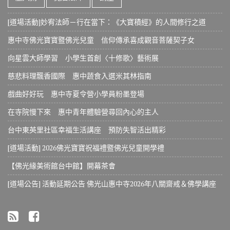
[道場活動]妙宥法師－行在當下：《大寶積經》的人間修行之道
惠中寺佛光寶寶暨佛光兒童 信仰傳承喜成觀音菩薩契子女
向星雲大師學習 小學生首創〈十修歌〉藝術展
慈悲料理飄香國際 惠中蔬食入選米其林指南
戲曲好好玩 惠中寺夏令營小學員粉墨登場
在寺院慢下來 惠中青年體驗營尋回內心的主人
台中東英里社區幸福生活講座 預防失智活出精彩
[道場活動] 2026佛光寶寶祝福禮暨佛光兒童開學禮
【佛光緣美術館台中館】開幕茶會
[道場公告] 活動延期公告 佛光山惠中寺2026年八關齋戒＆佛學講座