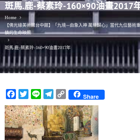
斑馬.鹿-蔡素玲-160×90油畫2017
Home
【佛光緣美術館台中館】「九境—由象入神 萬境歸心」當代九位藝術
鎮的生命映照
斑馬.鹿-蔡素玲-160×90油畫2017年
F
T
Li
T
C
Share
ac
w
n
el
o
e
it
e
e
p
b
te
gr
y
o
r
a
Li