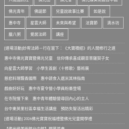
佛光青年
佛誕節
兒童說故事比賽
如是說
惠中寺
星雲大師
未來與希望
法寶節
滴水坊
臘八粥
覺居法師
講座
[道場活動]妙宥法師－行在當下：《大寶積經》的人間修行之道
惠中寺佛光寶寶暨佛光兒童 信仰傳承喜成觀音菩薩契子女
向星雲大師學習 小學生首創〈十修歌〉藝術展
慈悲料理飄香國際 惠中蔬食入選米其林指南
戲曲好好玩 惠中寺夏令營小學員粉墨登場
在寺院慢下來 惠中青年體驗營尋回內心的主人
台中東英里社區幸福生活講座 預防失智活出精彩
[道場活動] 2026佛光寶寶祝福禮暨佛光兒童開學禮
【佛光緣美術館台中館】開幕茶會