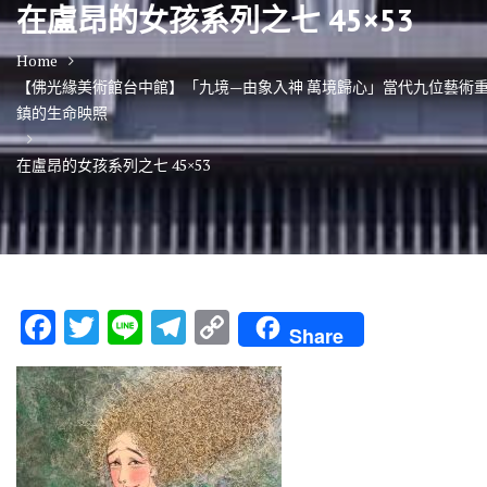
在盧昂的女孩系列之七 45×53
Home
【佛光緣美術館台中館】「九境—由象入神 萬境歸心」當代九位藝術
鎮的生命映照
在盧昂的女孩系列之七 45×53
F
T
Li
T
C
Share
ac
w
n
el
o
e
it
e
e
p
b
te
gr
y
o
r
a
Li