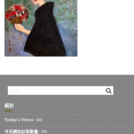
o
m
n
k
k
統計
Today's Views:
446
今天網站訪客數量:
390