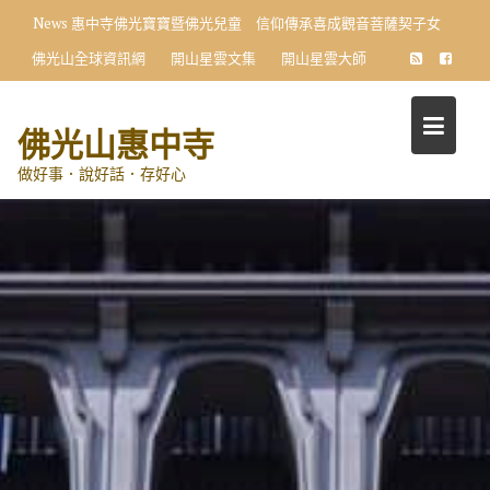
Skip
News
惠中寺佛光寶寶暨佛光兒童 信仰傳承喜成觀音菩薩契子女
to
佛光山全球資訊網
開山星雲文集
開山星雲大師
content
佛光山惠中寺
做好事．說好話．存好心