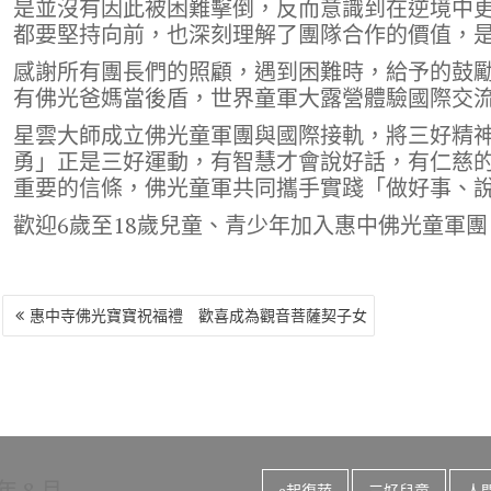
是並沒有因此被困難擊倒，反而意識到在逆境中
都要堅持向前，也深刻理解了團隊合作的價值，
感謝所有團長們的照顧，遇到困難時，給予的鼓
有佛光爸媽當後盾，世界童軍大露營體驗國際交
星雲大師成立佛光童軍團與國際接軌，將三好精
勇」正是三好運動，有智慧才會說好話，有仁慈
重要的信條，佛光童軍共同攜手實踐「做好事、
歡迎6歲至18歲兒童、青少年加入惠中佛光童軍
文
惠中寺佛光寶寶祝福禮 歡喜成為觀音菩薩契子女
章
導
覽
 年 8 月
e起復蔬
三好兒童
人