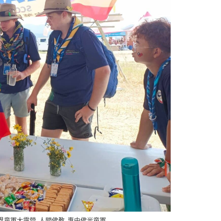
,
,
界童軍大露營
人間佛教
惠中佛光童軍