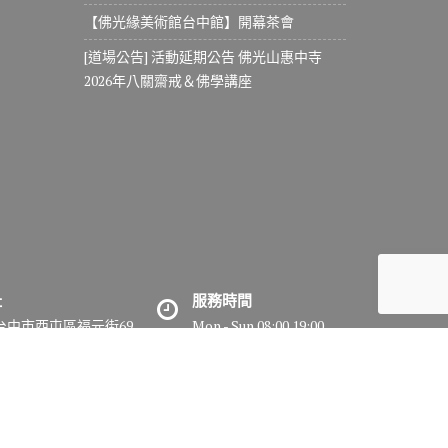
【佛光緣美術館台中館】開幕茶會
[道場公告] 活動延期公告 佛光山惠中寺
2026年八關齋戒＆佛學講座
址
服務時間
7台中市西屯區福元街69
Mon - Sun 08:00 19:00