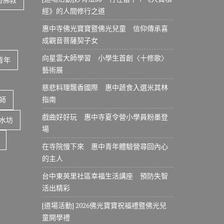
經》的人間修行之道
惠中寺佛光寶寶暨佛光兒童 信仰傳承喜
成觀音菩薩契子女
向星雲大師學習 小學生首創〈十修歌〉
青年
藝術展
慈悲料理飄香國際 惠中蔬食入選米其林
指南
師
戲曲好好玩 惠中寺夏令營小學員粉墨登
水坊
場
在寺院慢下來 惠中青年體驗營尋回內心
的主人
台中東英里社區幸福生活講座 預防失智
活出精彩
[道場活動] 2026佛光寶寶祝福禮暨佛光兒
童開學禮