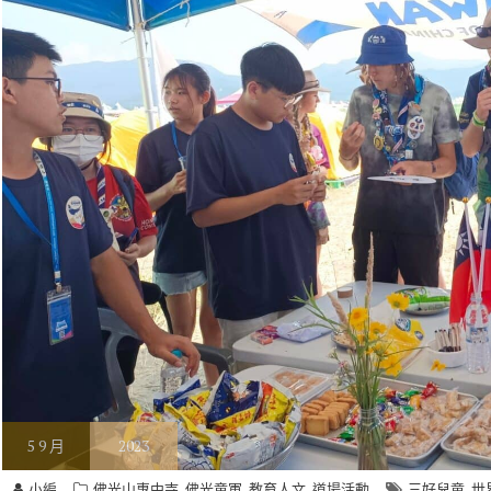
5
9 月
2023
,
,
,
,
小編
佛光山惠中寺
佛光童軍
教育人文
道場活動
三好兒童
世