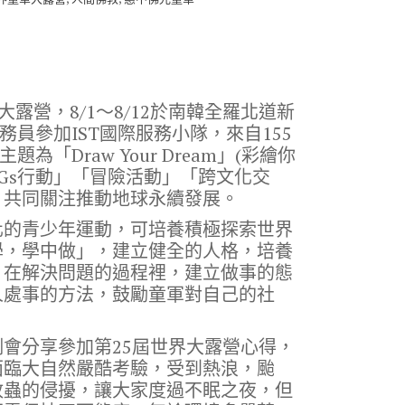
露營，8/1～8/12於南韓全羅北道新
務員參加IST國際服務小隊，來自155
「Draw Your Dream」(彩繪你
Gs行動」「冒險活動」「跨文化交
，共同關注推動地球永續發展。
化的青少年運動，可培養積極探索世界
學，學中做」，建立健全的人格，培養
；在解決問題的過程裡，建立做事的態
人處事的方法，鼓勵童軍對自己的社
會分享參加第25屆世界大露營心得，
面臨大自然嚴酷考驗，受到熱浪，颱
蚊蟲的侵擾，讓大家度過不眠之夜，但