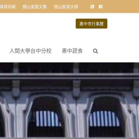
球資訊網
開山星雲文集
開山星雲大師
惠中寺行事曆
人間大學台中分校
惠中蔬食