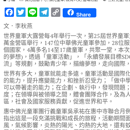
F
T
Li
T
C
Share
ac
w
n
el
o
文．李秋燕
e
it
e
e
p
世界童軍大露營每4年舉行一次，第25屆世界童軍大
b
te
gr
y
萬金營區舉行，147位中華佛光童軍參加，28位服
o
r
a
Li
個國家，4萬多名14至17歲童軍，共聚一堂，本次主題為
o
m
n
的夢想)，透過「童軍活動」，「永續發展目標SD
流」等規劃，鼓勵青少年，描繪夢想，走向國際
k
k
世界有多大，童軍就能走多遠。童軍活動是國際
的能力，提升應變能力，和挫折忍受力；「做中
可以帶著走的能力；在企劃、執行中，發現問題
度；在領導與被領導之間，體會團隊合作，及為
區，社會及國家服務貢獻，促進世界和平。
惠中佛光童軍團行義童軍吳承祐在惠中寺聯合月例
指出這是一段充滿挑戰和成長的旅程，活動期間
風，氣候影響，炎熱的陽光、灼熱的大地，還有