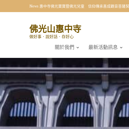
Skip
News
惠中寺佛光寶寶暨佛光兒童 信仰傳承喜成觀音菩薩
to
content
佛光山惠中寺
做好事．說好話．存好心
關於我們
最新活動訊息