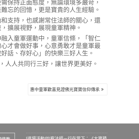
更需保持正面態度，無論環境多嚴苛，
是難忘的回憶，更是寶貴的人生經驗。
勵和支持，也感謝常住法師的關心，還
流，擴展視野，展現童軍精神。
神融入童軍運動中，童軍信條，「智仁
的心才會做好事，心意勇敢才是童軍最
說好話、存好心」的快樂三好人生。
團，人人共同行三好，讓世界更美好。
惠中童軍歡喜見證佛光寶寶信仰傳承
[道場活動]妙宥法師－行在當下：《大寶積
間佛教