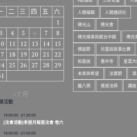
一
二
三
四
五
六
人間福報
人間通訊社
1
佛光山
佛光會
3
4
5
6
7
8
佛光緣美術館台中館
佛光
10
11
12
13
14
15
佛誕節
兒童說故事比賽
17
18
19
20
21
22
如是說
惠中寺
星雲大
24
25
26
27
28
29
未來與希望
法寶節
滴
31
臘八粥
覺居法師
講座
« 7 月
場活動
19:00:00
-
21:30:00
[法會活動]孝道月報恩法會 卷六
19:00:00
-
21:00:00