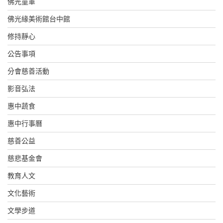
佛光童軍
佛光緣美術館台中館
修持靜心
公告事項
分會慈善活動
影音弘法
惠中蔬食
惠中行事曆
慈善公益
慈悲基金會
教育人文
文化藝術
文學步道