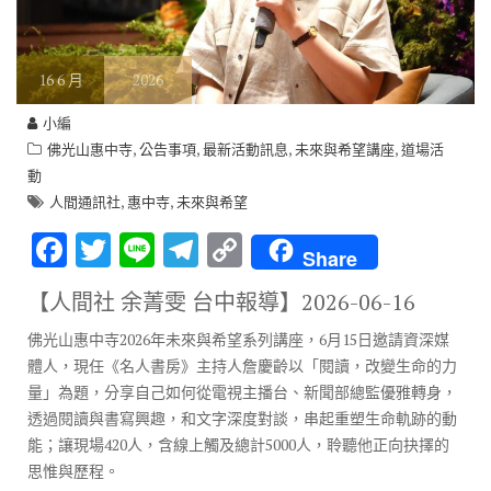
16
6 月
2026
小編
,
,
,
,
佛光山惠中寺
公告事項
最新活動訊息
未來與希望講座
道場活
動
,
,
人間通訊社
惠中寺
未來與希望
F
T
Li
T
C
Share
ac
w
n
el
o
【人間社 余菁雯 台中報導】
2026-06-16
e
it
e
e
p
佛光山惠中寺2026年未來與希望系列講座，6月15日邀請資深媒
b
te
gr
y
體人，現任《名人書房》主持人詹慶齡以「閱讀，改變生命的力
o
r
a
Li
量」為題，分享自己如何從電視主播台、新聞部總監優雅轉身，
o
m
n
透過閱讀與書寫興趣，和文字深度對談，串起重塑生命軌跡的動
能；讓現場420人，含線上觸及總計5000人，聆聽他正向抉擇的
k
k
思惟與歷程。