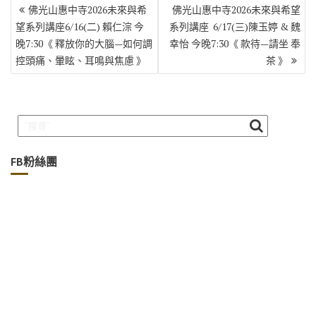
文
佛光山惠中寺2026未來與希
佛光山惠中寺2026未來與希望
章
望系列講座6/16(二) 賴仁淙 今
系列講座 6/17(三)陳玉婷 & 魏
導
晚7:30《 釋放你的大腦—如何調
幸怡 今晚7:30《 款待—請坐 奉
覽
控頭痛、暈眩、耳鳴與焦慮 》
茶 》
FB粉絲團