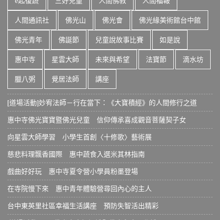
e起復蔬
三好兒童
人間佛教
人間福報
人間通訊社
佛光山
佛光會
佛光緣美術館台中館
佛光青年
佛誕節
兒童說故事比賽
如是說
惠中寺
星雲大師
未來與希望
法寶節
滴水坊
臘八粥
覺居法師
講座
[道場活動]妙宥法師－行在當下：《大寶積經》的人間修行之道
惠中寺佛光寶寶暨佛光兒童 信仰傳承喜成觀音菩薩契子女
向星雲大師學習 小學生首創〈十修歌〉藝術展
慈悲料理飄香國際 惠中蔬食入選米其林指南
戲曲好好玩 惠中寺夏令營小學員粉墨登場
在寺院慢下來 惠中青年體驗營尋回內心的主人
台中東英里社區幸福生活講座 預防失智活出精彩