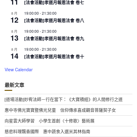
11
[法會活動]孝道月報恩法會 卷七
19:00:00
-
21:30:00
8 月
12
[法會活動]孝道月報恩法會 卷八
19:00:00
-
21:30:00
8 月
13
[法會活動]孝道月報恩法會 卷九
19:00:00
-
21:30:00
8 月
14
[法會活動]孝道月報恩法會 卷十
View Calendar
最新文章
[道場活動]妙宥法師－行在當下：《大寶積經》的人間修行之道
惠中寺佛光寶寶暨佛光兒童 信仰傳承喜成觀音菩薩契子女
向星雲大師學習 小學生首創〈十修歌〉藝術展
慈悲料理飄香國際 惠中蔬食入選米其林指南