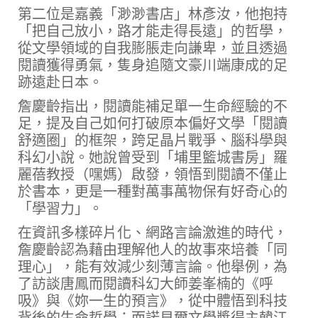
第二位是嘉義「渺渺書店」林彥汝，他抱持
「把自己放小，路才能走得長遠」的哲學，
從文學領域的自我膨脹走向謙卑，並且透過
閱讀獲得勇氣，隻身追隨文豪川端康成的足
跡遠赴日本。
詹慶齡指出，閱讀能補足單一生命經驗的不
足，提及自己如何打破原本偏好文學「閱讀
舒適圈」的框架，跨足晶片戰爭、腦科學與
科幻小說。她說曾受到「埔里籃城書房」羅
麗蓓教授（嘿媽）啟發，領悟到閱讀不僅止
於書本，更是一種對萬事萬物保有好奇心的
「學習力」。
在資訊多樣碎片化、網路言論激進的時代，
詹慶齡認為藉由理解他人的故事來培養「同
理心」，能有效減少刻薄言論。他舉例，為
了訪談唐鳳而閱讀科幻大師姜峯楠的《呼
吸》與《妳一生的預言》，從中體悟到科技
背後的生命哲學；而諾貝爾文學獎得主韓江