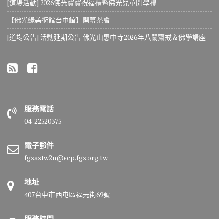
[道場活動] 2026佛光寶寶祝福禮暨佛光兒童開學禮
【佛光緣美術館台中館】開幕茶會
[道場公告] 活動延期公告 佛光山惠中寺2026年八關齋戒＆佛學講座
服務電話
04-22520375
電子郵件
fgsastw2n@ecp.fgs.org.tw
地址
407台中市西屯區福元街69號
服務時間