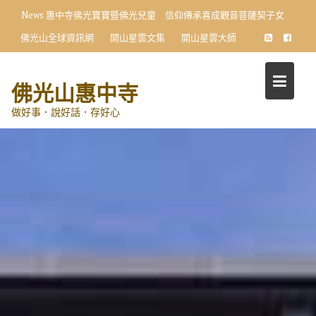
Skip
News
惠中寺佛光寶寶暨佛光兒童 信仰傳承喜成觀音菩薩契子女
to
佛光山全球資訊網
開山星雲文集
開山星雲大師
content
佛光山惠中寺
做好事．說好話．存好心