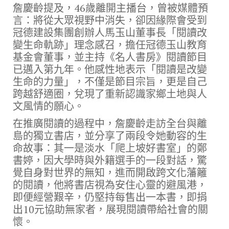
詹慶齡提及，46歲離開主播台，曾被媒體預
言：將從大眾視野中消失，卻因緣際會受到
冠德建設集團創辦人馬玉山董事長「閱讀改
變生命軌跡」理念感召，擔任冠德玉山教育
基金會董事，並主持《名人書房》閱讀節目
已邁入第九年。他感性地表示「閱讀是改變
生命的力量」，不僅是節目宗旨，更是自己
跨越舒適圈，兌現了重新認識家鄉土地與人
文風情的願心。
在推廣閱讀的過程中，詹慶齡走訪全台與離
島的獨立書店，並分享了兩段令她動容的生
命故事：其一是淡水「爬上坡好書室」的鄭
書婷，因大學時與外籍選手的一段對話，驚
覺自身對世界的無知，進而開啟跨文化藩籬
的閱讀，他將書店視為安住心靈的避風港，
即便經營艱辛，仍堅持每售出一本書，即捐
出10元協助無家者，展現閱讀帶給社會的關
懷。