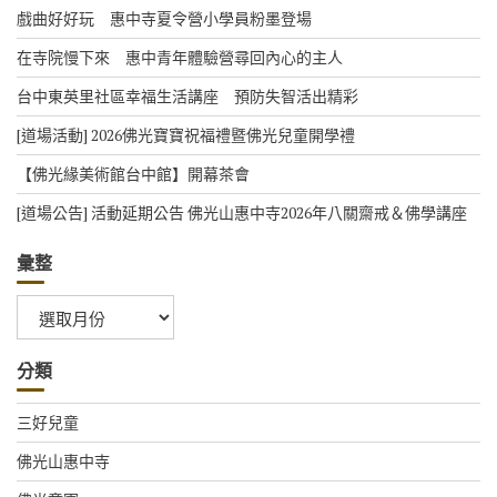
戲曲好好玩 惠中寺夏令營小學員粉墨登場
在寺院慢下來 惠中青年體驗營尋回內心的主人
台中東英里社區幸福生活講座 預防失智活出精彩
[道場活動] 2026佛光寶寶祝福禮暨佛光兒童開學禮
【佛光緣美術館台中館】開幕茶會
[道場公告] 活動延期公告 佛光山惠中寺2026年八關齋戒＆佛學講座
彙整
彙
整
分類
三好兒童
佛光山惠中寺