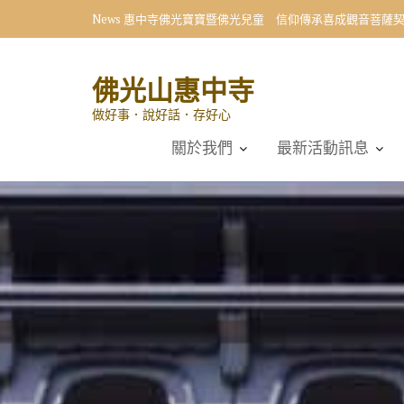
Skip
News
惠中寺佛光寶寶暨佛光兒童 信仰傳承喜成觀音菩薩
to
content
佛光山惠中寺
做好事．說好話．存好心
關於我們
最新活動訊息