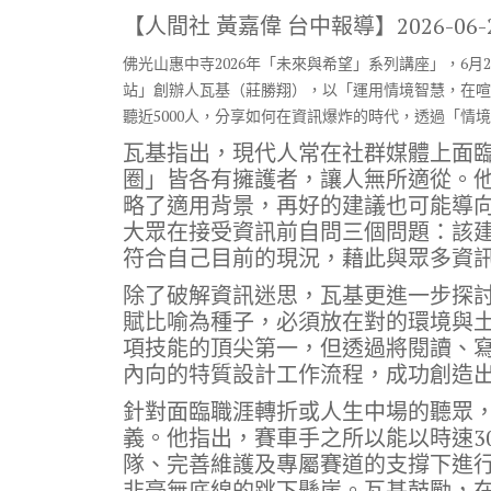
ac
w
n
el
o
【人間社 黃嘉偉 台中報導】
2026-06-
e
it
e
e
p
佛光山惠中寺2026年「未來與希望」系列講座」，6
b
te
gr
y
站」創辦人瓦基（莊勝翔），以「運用情境智慧，在喧
o
r
a
Li
聽近5000人，分享如何在資訊爆炸的時代，透過「情
o
m
n
瓦基指出，現代人常在社群媒體上面
k
k
圈」皆各有擁護者，讓人無所適從。
略了適用背景，再好的建議也可能導
大眾在接受資訊前自問三個問題：該
符合自己目前的現況，藉此與眾多資
除了破解資訊迷思，瓦基更進一步探
賦比喻為種子，必須放在對的環境與
項技能的頂尖第一，但透過將閱讀、
內向的特質設計工作流程，成功創造
針對面臨職涯轉折或人生中場的聽眾，
義。他指出，賽車手之所以能以時速3
隊、完善維護及專屬賽道的支撐下進
非毫無底線的跳下懸崖。瓦基鼓勵，