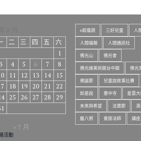
 年 8 月
e起復蔬
三好兒童
人
一
二
三
四
五
六
人間福報
人間通訊社
1
佛光山
佛光會
3
4
5
6
7
8
佛光緣美術館台中館
佛光
10
11
12
13
14
15
佛誕節
兒童說故事比賽
17
18
19
20
21
22
如是說
惠中寺
星雲大
24
25
26
27
28
29
未來與希望
法寶節
滴
31
臘八粥
覺居法師
講座
« 7 月
場活動