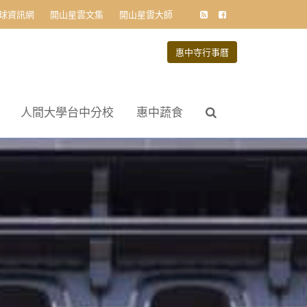
球資訊網
開山星雲文集
開山星雲大師
惠中寺行事曆
人間大學台中分校
惠中蔬食