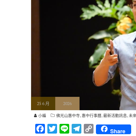
25
6 月
2026
,
,
,
小編
佛光山惠中寺
惠中行事曆
最新活動訊息
未
F
T
Li
T
C
Share