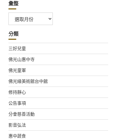
彙整
彙
整
分類
三好兒童
佛光山惠中寺
佛光童軍
佛光緣美術館台中館
修持靜心
公告事項
分會慈善活動
影音弘法
惠中蔬食