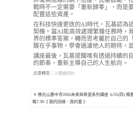
戰時不一定需要「重新歸零」，而是
配置這些資產。
在科技快速更迭的AI時代，瓦基認為
契機。當AI能高效處理繁雜任務時，
界的標準答案，轉而思考屬於自己的
醒在乎事物，學會過濾他人的期待，
講座最後，瓦基提醒唯有透過持續的
的節奏，重新主導自己的人生航向。
文章轉至：
人間通訊社
文
佛光山惠中寺2026未來與希望系列講座 6/25(四) 楊
章
晚7:30《 我的因緣．我的愛 》
導
覽