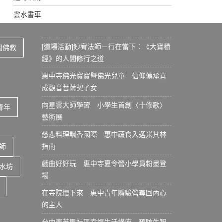
雲水書車
[道場活動]妙宥法師－行在當下：《大寶積
間佛教
經》的人間修行之道
惠中寺佛光寶寶暨佛光兒童 信仰傳承喜
成觀音菩薩契子女
向星雲大師學習 小學生首創〈十修歌〉
青年
藝術展
慈悲料理飄香國際 惠中蔬食入選米其林
指南
師
戲曲好好玩 惠中寺夏令營小學員粉墨登
水坊
場
在寺院慢下來 惠中青年體驗營尋回內心
的主人
台中東英里社區幸福生活講座 預防失智