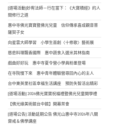
[道場活動]妙宥法師－行在當下：《大寶積經》的人
間修行之道
惠中寺佛光寶寶暨佛光兒童 信仰傳承喜成觀音菩
薩契子女
向星雲大師學習 小學生首創〈十修歌〉藝術展
慈悲料理飄香國際 惠中蔬食入選米其林指南
戲曲好好玩 惠中寺夏令營小學員粉墨登場
在寺院慢下來 惠中青年體驗營尋回內心的主人
台中東英里社區幸福生活講座 預防失智活出精彩
[道場活動] 2026佛光寶寶祝福禮暨佛光兒童開學禮
【佛光緣美術館台中館】開幕茶會
[道場公告] 活動延期公告 佛光山惠中寺2026年八關
齋戒＆佛學講座