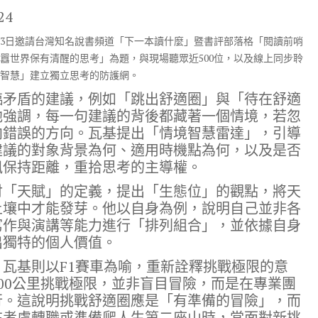
24
月23日邀請台灣知名說書頻道「下一本讀什麼」暨書評部落格「閱讀前哨
囂世界保有清醒的思考」為題，與現場聽眾近500位，以及線上同步聆
境智慧」建立獨立思考的防護網。
臨矛盾的建議，例如「跳出舒適圈」與「待在舒適
他強調，每一句建議的背後都藏著一個情境，若忽
向錯誤的方向。瓦基提出「情境智慧雷達」，引導
建議的對象背景為何、適用時機點為何，以及是否
訊保持距離，重拾思考的主導權。
討「天賦」的定義，提出「生態位」的觀點，將天
土壤中才能發芽。他以自身為例，說明自己並非各
寫作與演講等能力進行「排列組合」，並依據自身
出獨特的個人價值。
瓦基則以F1賽車為喻，重新詮釋挑戰極限的意
00公里挑戰極限，並非盲目冒險，而是在專業團
行。這說明挑戰舒適圈應是「有準備的冒險」，而
在考慮轉職或準備爬人生第二座山時，當面對新挑