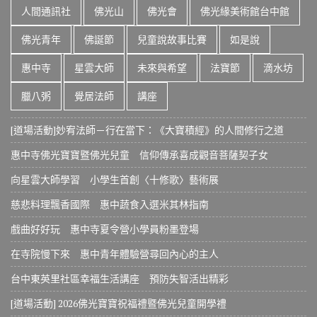
人間通訊社
佛光山
佛光會
佛光緣美術館台中館
佛光青年
佛誕節
兒童說故事比賽
如是說
惠中寺
星雲大師
未來與希望
法寶節
滴水坊
臘八粥
覺居法師
講座
[道場活動]妙宥法師－行在當下：《大寶積經》的人間修行之道
惠中寺佛光寶寶暨佛光兒童 信仰傳承喜成觀音菩薩契子女
向星雲大師學習 小學生首創〈十修歌〉藝術展
慈悲料理飄香國際 惠中蔬食入選米其林指南
戲曲好好玩 惠中寺夏令營小學員粉墨登場
在寺院慢下來 惠中青年體驗營尋回內心的主人
台中東英里社區幸福生活講座 預防失智活出精彩
[道場活動] 2026佛光寶寶祝福禮暨佛光兒童開學禮