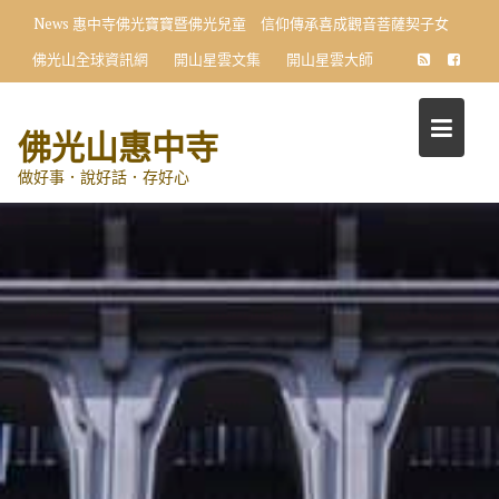
Skip
News
惠中寺佛光寶寶暨佛光兒童 信仰傳承喜成觀音菩薩契子女
to
佛光山全球資訊網
開山星雲文集
開山星雲大師
content
佛光山惠中寺
做好事．說好話．存好心