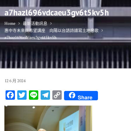
a7hazl696vdcaeu3gv6t5kv5h
Home
最新活動訊息
惠中寺未來與希望講座 向陽以台語詩譜寫土地戀歌
a7hazl696vdcaeu3gv6t5kv5h
12
6 月
2024
F
T
Li
T
C
Share
ac
w
n
el
o
e
it
e
e
p
b
te
gr
y