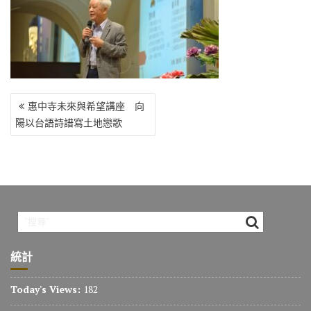
o
r
a
Li
o
m
n
k
k
文
惠中寺未來與希望講座 向
章
陽以台語詩譜寫土地戀歌
導
覽
統計
Today's Views:
182