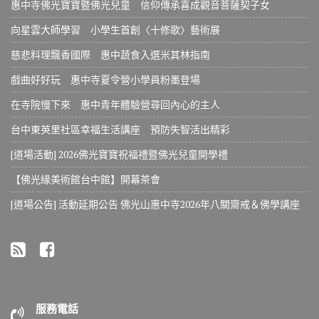
惠中寺佛光寶寶暨佛光兒童 信仰傳承喜成觀音菩薩契子女
向星雲大師學習 小學生首創〈十修歌〉藝術展
慈悲料理飄香國際 惠中蔬食入選米其林指南
戲曲好好玩 惠中寺夏令營小學員粉墨登場
在寺院慢下來 惠中青年體驗營尋回內心的主人
台中東英里社區幸福生活講座 預防失智活出精彩
[道場活動] 2026佛光寶寶祝福禮暨佛光兒童開學禮
【佛光緣美術館台中館】開幕茶會
[道場公告] 活動延期公告 佛光山惠中寺2026年八關齋戒＆佛學講座
服務電話