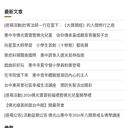
最新文章
[道場活動]妙宥法師－行在當下：《大寶積經》的人間修行之道
惠中寺佛光寶寶暨佛光兒童 信仰傳承喜成觀音菩薩契子女
向星雲大師學習 小學生首創〈十修歌〉藝術展
慈悲料理飄香國際 惠中蔬食入選米其林指南
戲曲好好玩 惠中寺夏令營小學員粉墨登場
在寺院慢下來 惠中青年體驗營尋回內心的主人
台中東英里社區幸福生活講座 預防失智活出精彩
[道場活動] 2026佛光寶寶祝福禮暨佛光兒童開學禮
【佛光緣美術館台中館】開幕茶會
[道場公告] 活動延期公告 佛光山惠中寺2026年八關齋戒＆佛學講座