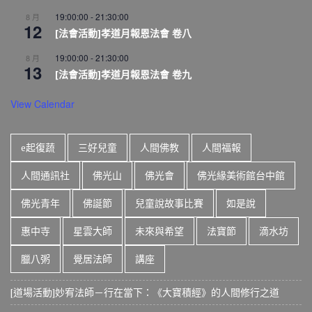
19:00:00
-
21:30:00
8 月
12
[法會活動]孝道月報恩法會 卷八
19:00:00
-
21:30:00
8 月
13
[法會活動]孝道月報恩法會 卷九
View Calendar
e起復蔬
三好兒童
人間佛教
人間福報
人間通訊社
佛光山
佛光會
佛光緣美術館台中館
佛光青年
佛誕節
兒童說故事比賽
如是說
惠中寺
星雲大師
未來與希望
法寶節
滴水坊
臘八粥
覺居法師
講座
[道場活動]妙宥法師－行在當下：《大寶積經》的人間修行之道