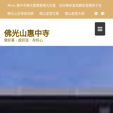
Skip
News
惠中寺佛光寶寶暨佛光兒童 信仰傳承喜成觀音菩薩契子女
to
佛光山全球資訊網
開山星雲文集
開山星雲大師
content
佛光山惠中寺
做好事．說好話．存好心