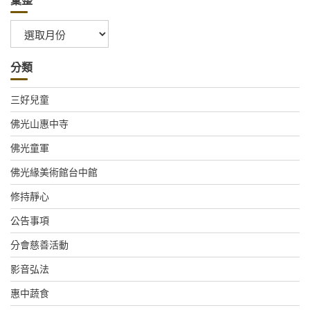
彙整
彙
整
分類
三好兒童
佛光山惠中寺
佛光童軍
佛光緣美術館台中館
修持靜心
公告事項
分會慈善活動
影音弘法
惠中蔬食