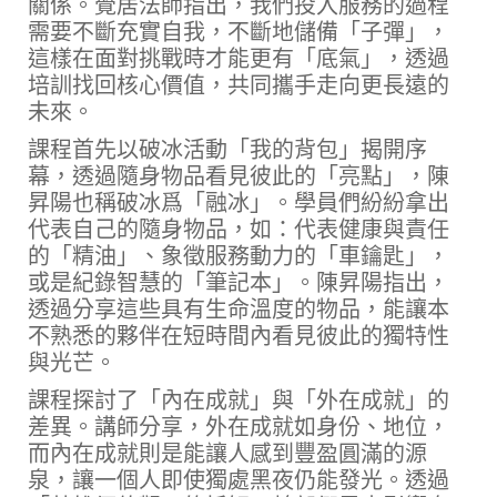
關係。覺居法師指出，我們投入服務的過程
需要不斷充實自我，不斷地儲備「子彈」，
這樣在面對挑戰時才能更有「底氣」，透過
培訓找回核心價值，共同攜手走向更長遠的
未來。
課程首先以破冰活動「我的背包」揭開序
幕，透過隨身物品看見彼此的「亮點」，陳
昇陽也稱破冰爲「融冰」。學員們紛紛拿出
代表自己的隨身物品，如：代表健康與責任
的「精油」、象徵服務動力的「車鑰匙」，
或是紀錄智慧的「筆記本」。陳昇陽指出，
透過分享這些具有生命溫度的物品，能讓本
不熟悉的夥伴在短時間內看見彼此的獨特性
與光芒。
課程探討了「內在成就」與「外在成就」的
差異。講師分享，外在成就如身份、地位，
而內在成就則是能讓人感到豐盈圓滿的源
泉，讓一個人即使獨處黑夜仍能發光。透過