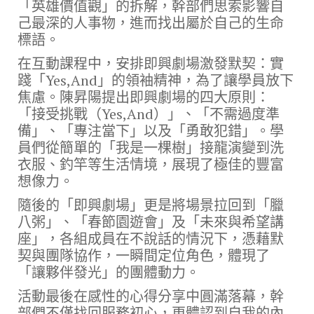
「英雄價值觀」的拆解，幹部們思索影響自
己最深的人事物，進而找出屬於自己的生命
標語。
在互動課程中，安排即興劇場激發默契：實
踐「Yes,And」的領袖精神，為了讓學員放下
焦慮。陳昇陽提出即興劇場的四大原則：
「接受挑戰（Yes,And）」、「不需過度準
備」、「專注當下」以及「勇敢犯錯」。學
員們從簡單的「我是一棵樹」接龍演變到洗
衣服、釣竿等生活情境，展現了極佳的豐富
想像力。
隨後的「即興劇場」更是將場景拉回到「臘
八粥」、「春節園遊會」及「未來與希望講
座」，各組成員在不說話的情況下，憑藉默
契與團隊協作，一瞬間定位角色，體現了
「讓夥伴發光」的團體動力。
活動最後在感性的心得分享中圓滿落幕，幹
部們不僅找回服務初心，更體認到自我的內