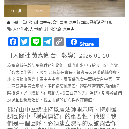
21
1 月
2026
,
,
,
小編
佛光山惠中寺
公告事項
惠中行事曆
最新活動訊息
,
,
,
人間佛教
人間通訊社
佛光會
惠中寺
F
T
Li
T
C
Share
ac
w
n
el
o
【人間社 黃嘉偉 台中報導】
2026-01-20
e
it
e
e
p
為激發新任幹部承擔職務的動能，佛光山惠中寺於1月15日舉辦
b
te
gr
y
「強大功能營」，吸引 34位新任會長、督導長及區委熱情參與。
o
r
a
Li
本次活動由佛光山惠中寺主辦，國際佛光會中華總會台中第一至
o
m
n
三區督導委員會承辦。課程邀請桃園青年體驗學習園區講師陳昇
陽授課，以「燃動內在驅動力-找回自己的光」為題，引導幹部們
k
k
透過互動體驗活動，找回服務的初心與內在價值。
佛光山中區總住持覺居法師開示時，特別強
調團隊中「橫向連結」的重要性，他說：我
們是一個團隊，必須建立深厚的友誼與合作