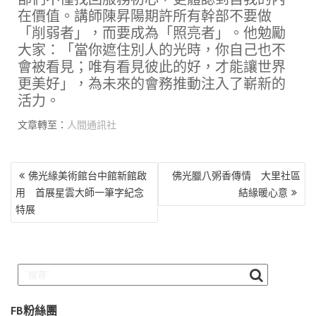
在價值。講師陳昇陽期許所有幹部不要做
「削弱者」，而要成為「照亮者」。他勉勵
大家：「當你遮住別人的光時，你自己也不
會被看見；唯有看見彼此的好，才能讓世界
更美好」，為未來的會務推動注入了嶄新的
活力。
文章轉至：
人間通訊社
文
佛光緣美術館台中館新館啟
佛光臘八粥香傳情 大里社區
章
用 首展星雲大師一筆字紀念
結緣暖心意
導
特展
覽
FB粉絲團