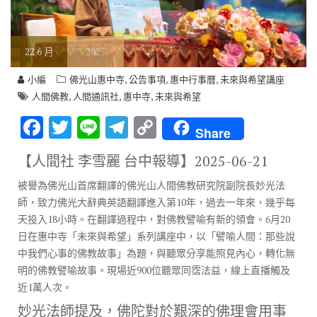
22
6 月
2025
,
,
,
小編
佛光山惠中寺
公告事項
惠中行事曆
未來與希望講座
,
,
,
人間佛教
人間通訊社
惠中寺
未來與希望
F
T
Li
T
C
Share
ac
w
n
el
o
【人間社 李雪麗 台中報導】
2025-06-21
e
it
e
e
p
被譽為佛光山首席翻譯的佛光山人間佛教研究院副院長妙光法
b
te
gr
y
師，致力佛光大辭典英語翻譯進入第10年，過去一年來，幾乎每
o
r
a
Li
天投入18小時。在翻譯過程中，對佛教譬喻有新的領會。6月20
o
m
n
日在惠中寺「未來與希望」系列講座中，以「譬喻人間：那些說
中我們心事的佛教故事」為題，與聽眾分享能照見內心，轉化無
k
k
明的佛教譬喻故事。現場近900位聽眾同霑法益，線上直播觸及
近1萬人次。
妙光法師提及，佛陀對於艱深的佛理會用事