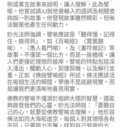
例或寓言故事來說明，讓人理解，此為譬
喻。他嘗試請AI就他曾輸入的語詞及相關查
詢說一則故事，他發現故事雖然精彩，但無
法驅策他產生任何動力。
妙光法師強調，譬喻應該是「聽得懂、記得
住、做得到」，如《百喻經》〈寶篋鏡
喻〉、〈愚人看門喻〉，及〈畫符做記〉等
故事。不僅是一個比方，而是一座橋樑，讓
人們更接近理想的彼岸。譬喻的特點包括深
入淺出、觸動人心、契理契機、以及解行並
重。正如《佛說譬喻經》所述，佛法應該活
在每個生活的瞬間，學佛不是逃避現實，而
是讓我們更清晰地看見現實。
佛教的譬喻不僅源於祖師大德的智慧，還能
夠啟發我們的心靈。妙光法師說：「要聽自
己的心，就要從佛教譬喻去理解。」他形容
佛法如同大海和虛空，每個人對其領悟各有
不同，只要努力不懈，找到自己受用的方