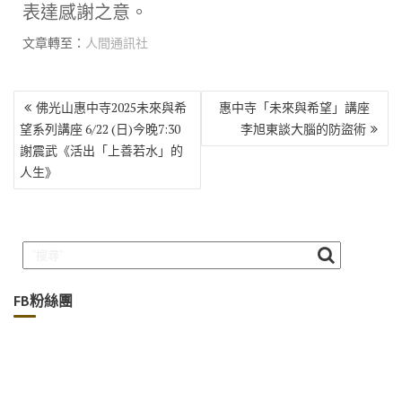
表達感謝之意。
文章轉至：
人間通訊社
文
佛光山惠中寺2025未來與希
惠中寺「未來與希望」講座
章
望系列講座 6/22 (日)今晚7:30
李旭東談大腦的防盜術
導
謝震武《活出「上善若水」的
覽
人生》
FB粉絲團