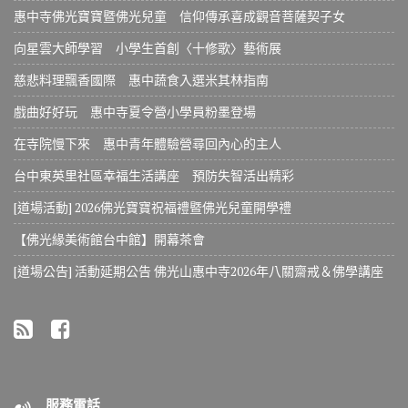
惠中寺佛光寶寶暨佛光兒童 信仰傳承喜成觀音菩薩契子女
向星雲大師學習 小學生首創〈十修歌〉藝術展
慈悲料理飄香國際 惠中蔬食入選米其林指南
戲曲好好玩 惠中寺夏令營小學員粉墨登場
在寺院慢下來 惠中青年體驗營尋回內心的主人
台中東英里社區幸福生活講座 預防失智活出精彩
[道場活動] 2026佛光寶寶祝福禮暨佛光兒童開學禮
【佛光緣美術館台中館】開幕茶會
[道場公告] 活動延期公告 佛光山惠中寺2026年八關齋戒＆佛學講座
服務電話