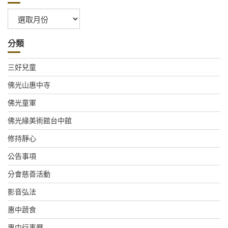
彙
整
分類
三好兒童
佛光山惠中寺
佛光童軍
佛光緣美術館台中館
修持靜心
公告事項
分會慈善活動
影音弘法
惠中蔬食
惠中行事曆