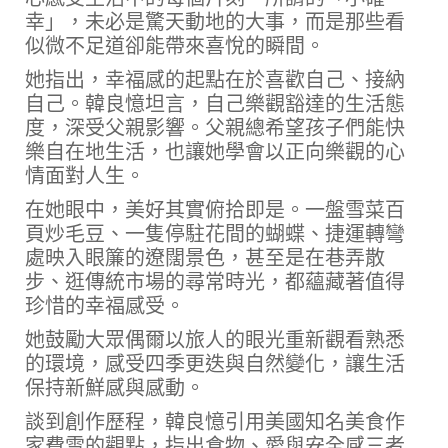
幸」，未必是驚天動地的大事，而是那些看
似微不足道卻能帶來喜悅的瞬間。
她指出，幸福感的起點在於喜歡自己、接納
自己。韓良憶坦言，自己樂觀豁達的生活態
度，深受父親影響。父親總希望孩子們能快
樂自在地生活，也讓她學會以正向樂觀的心
情面對人生。
在她眼中，美好其實俯拾即是。一盤雪菜百
頁炒毛豆、一隻停駐花間的蝴蝶、捷運轉彎
處映入眼簾的遼闊景色，甚至是在巷弄散
步、逛傳統市場的尋常時光，都蘊藏著值得
珍惜的幸福感受。
她鼓勵大眾偶爾以旅人的眼光重新觀看熟悉
的環境，感受四季更迭與自然變化，讓生活
保持新鮮感與感動。
談到創作歷程，韓良憶引用美國知名美食作
家費雪的觀點，指出食物、愛與安全感三者