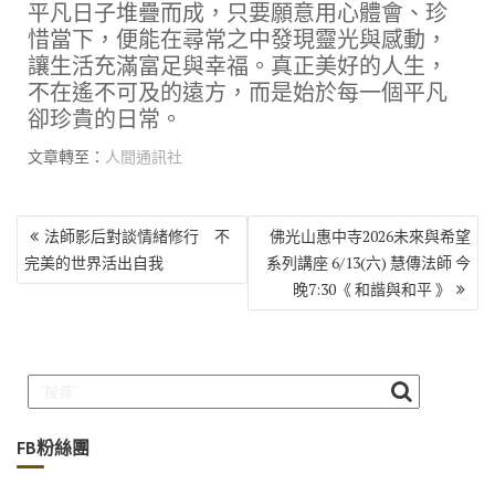
平凡日子堆疊而成，只要願意用心體會、珍
惜當下，便能在尋常之中發現靈光與感動，
讓生活充滿富足與幸福。真正美好的人生，
不在遙不可及的遠方，而是始於每一個平凡
卻珍貴的日常。
文章轉至：
人間通訊社
文
法師影后對談情緒修行 不
佛光山惠中寺2026未來與希望
章
完美的世界活出自我
系列講座 6/13(六) 慧傳法師 今
導
晚7:30《 和諧與和平 》
覽
FB粉絲團