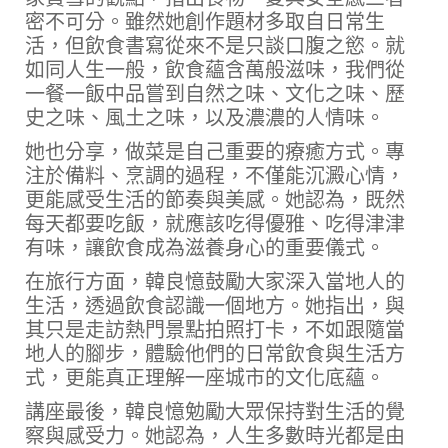
密不可分。雖然她創作題材多取自日常生
活，但飲食書寫從來不是只談口腹之慾。就
如同人生一般，飲食蘊含萬般滋味，我們從
一餐一飯中品嘗到自然之味、文化之味、歷
史之味、風土之味，以及濃濃的人情味。
她也分享，做菜是自己重要的療癒方式。專
注於備料、烹調的過程，不僅能沉澱心情，
更能感受生活的節奏與美感。她認為，既然
每天都要吃飯，就應該吃得優雅、吃得津津
有味，讓飲食成為滋養身心的重要儀式。
在旅行方面，韓良憶鼓勵大家深入當地人的
生活，透過飲食認識一個地方。她指出，與
其只是走訪熱門景點拍照打卡，不如跟隨當
地人的腳步，體驗他們的日常飲食與生活方
式，更能真正理解一座城市的文化底蘊。
講座最後，韓良憶勉勵大眾保持對生活的覺
察與感受力。她認為，人生多數時光都是由