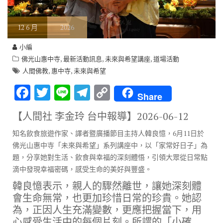
12
6 月
2026
小編
,
,
,
佛光山惠中寺
最新活動訊息
未來與希望講座
道場活動
,
,
人間佛教
惠中寺
未來與希望
F
T
Li
T
C
Share
ac
w
n
el
o
【人間社 李金玲 台中報導】
2026-06-12
e
it
e
e
p
知名飲食旅遊作家、譯者暨廣播節目主持人韓良憶，6月11日於
b
te
gr
y
佛光山惠中寺「未來與希望」系列講座中，以「家常好日子」為
o
r
a
Li
題，分享她對生活、飲食與幸福的深刻體悟，引領大眾從日常點
o
m
n
滴中發現幸福密碼，感受生命的美好與豐盛。
k
k
韓良憶表示，親人的驟然離世，讓她深刻體
會生命無常，也更加珍惜日常的珍貴。她認
為，正因人生充滿變數，更應把握當下，用
心感受生活中的每個片刻。所謂的「小確