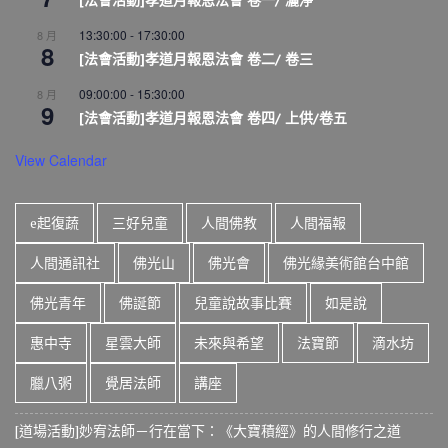
13:30:00
-
17:30:00
8 月
8
[法會活動]孝道月報恩法會 卷二/ 卷三
09:00:00
-
15:30:00
8 月
9
[法會活動]孝道月報恩法會 卷四/ 上供/卷五
View Calendar
e起復蔬
三好兒童
人間佛教
人間福報
人間通訊社
佛光山
佛光會
佛光緣美術館台中館
佛光青年
佛誕節
兒童說故事比賽
如是說
惠中寺
星雲大師
未來與希望
法寶節
滴水坊
臘八粥
覺居法師
講座
[道場活動]妙宥法師－行在當下：《大寶積經》的人間修行之道