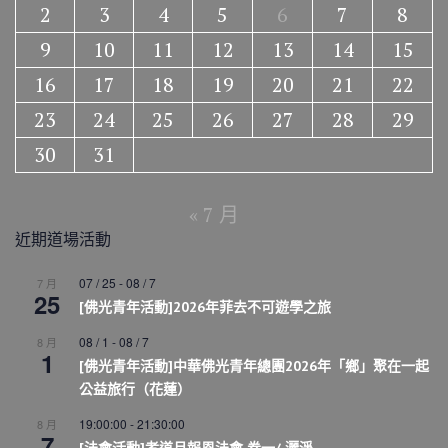
2
3
4
5
6
7
8
9
10
11
12
13
14
15
16
17
18
19
20
21
22
23
24
25
26
27
28
29
30
31
« 7 月
近期道場活動
07 / 25
-
08 / 7
7 月
25
[佛光青年活動]2026年菲去不可遊學之旅
08 / 1
-
08 / 7
8 月
1
[佛光青年活動]中華佛光青年總團2026年「鄉」聚在一起
公益旅行（花蓮）
19:00:00
-
21:30:00
8 月
7
[法會活動]孝道月報恩法會 卷一/ 灑淨