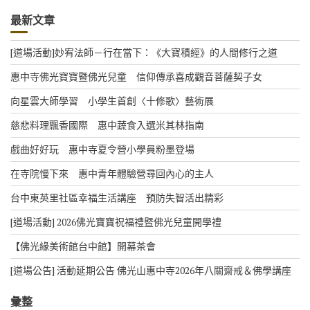
最新文章
[道場活動]妙宥法師－行在當下：《大寶積經》的人間修行之道
惠中寺佛光寶寶暨佛光兒童 信仰傳承喜成觀音菩薩契子女
向星雲大師學習 小學生首創〈十修歌〉藝術展
慈悲料理飄香國際 惠中蔬食入選米其林指南
戲曲好好玩 惠中寺夏令營小學員粉墨登場
在寺院慢下來 惠中青年體驗營尋回內心的主人
台中東英里社區幸福生活講座 預防失智活出精彩
[道場活動] 2026佛光寶寶祝福禮暨佛光兒童開學禮
【佛光緣美術館台中館】開幕茶會
[道場公告] 活動延期公告 佛光山惠中寺2026年八關齋戒＆佛學講座
彙整