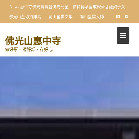
Skip
News
惠中寺佛光寶寶暨佛光兒童 信仰傳承喜成觀音菩薩契子女
to
佛光山全球資訊網
開山星雲文集
開山星雲大師
content
佛光山惠中寺
做好事．說好話．存好心