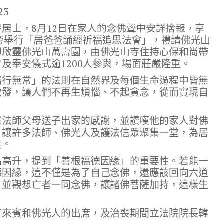
23
居士，8月12日在家人的念佛聲中安詳捨報，享
宅旁舉行「居爸爸誦經祈福追思法會」，禮請佛光山
即啟靈佛光山萬壽園，由佛光山寺住持心保和尚帶
及奉安儀式逾1200人參與，場面莊嚴隆重。
諸行無常」的法則在自然界及每個生命過程中皆無
啟發，讓人們不再生煩惱、不起貪念，從而實現自
居法師父母送子出家的感謝，並讚嘆他的家人對佛
，讓許多法師、佛光人及護法信眾聚集一堂，為居
足。
品高升，提到「善根福德因緣」的重要性。若能一
德因緣，這不僅是為了自己念佛，還應該回向六道
」並觀想亡者一同念佛，讓諸佛菩薩加持，這樣生
有來賓和佛光人的出席，及治喪期間立法院院長韓