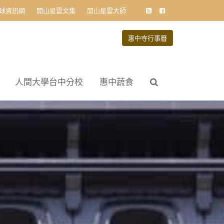
球資訊網
開山星雲文集
開山星雲大師
惠中寺行事曆
人間大學台中分校
惠中蔬食