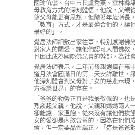
國瑜伉儷、台中市長盧秀燕、雲林縣
母教育方式的深刻體悟，他說，父親
望父母能更有思想，但隨著年歲漸長
「教育」方式，才是最適合他的，讓
最好的」。
覺居法師細數出家往事，特別感謝佛
對家人的關愛，讓他們認可人間佛教
也因此成為國際佛光會的幹部，為社
覺居法師表示，二年前母親選擇在惠
道月法會圓滿日的第二天安詳離世，
他深刻體會到父母對子女的慈悲示現
方極樂世界」的存在。
「爸爸的勤勞正直是我最敬佩的，也
烈談起父親，他說，父親和媽媽兩人
卻能讓一家溫飽，從來沒有讓他們挨
女的愛卻是內斂含蓄的，因為在他們
績，但一定要品性端正，「這是爸爸