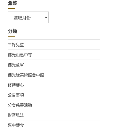
彙整
彙
整
分類
三好兒童
佛光山惠中寺
佛光童軍
佛光緣美術館台中館
修持靜心
公告事項
分會慈善活動
影音弘法
惠中蔬食