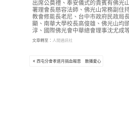
出席公奠禮、奉安儀式的貴賓有佛光
署理會長慈容法師、佛光山常務副住
教會修能長老尼、台中市政府民政局
顯、南華大學校長高俊雄、佛光山均
淳、國際佛光會中華總會理事沈尤成
文章轉至：
人間通訊社
文
西屯分會孝道月捐血報恩 散播愛心
章
導
覽