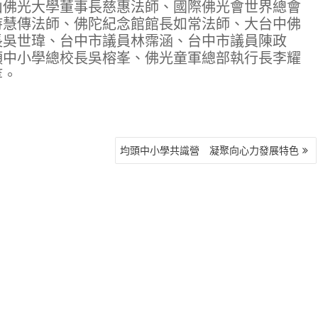
山佛光大學董事長慈惠法師、國際佛光會世界總會
持慧傳法師、佛陀紀念館館長如常法師、大台中佛
長吳世瑋、台中市議員林霈涵、台中市議員陳政
頭中小學總校長吳榕峯、佛光童軍總部執行長李耀
等。
均頭中小學共識營 凝聚向心力發展特色