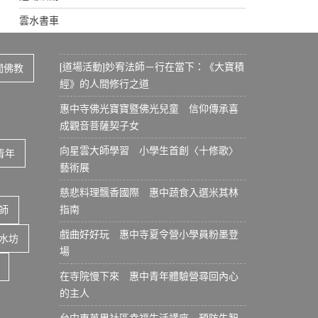
雲水書車
[道場活動]妙宥法師－行在當下：《大寶積
間佛教
經》的人間修行之道
惠中寺佛光寶寶暨佛光兒童 信仰傳承喜
成觀音菩薩契子女
向星雲大師學習 小學生首創〈十修歌〉
青年
藝術展
慈悲料理飄香國際 惠中蔬食入選米其林
指南
師
戲曲好好玩 惠中寺夏令營小學員粉墨登
水坊
場
在寺院慢下來 惠中青年體驗營尋回內心
的主人
台中東英里社區幸福生活講座 預防失智