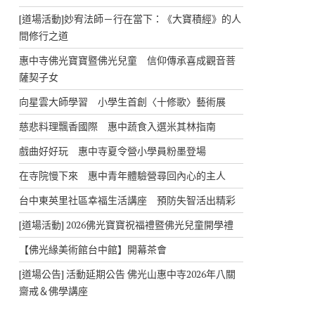
[道場活動]妙宥法師－行在當下：《大寶積經》的人
間修行之道
惠中寺佛光寶寶暨佛光兒童 信仰傳承喜成觀音菩
薩契子女
向星雲大師學習 小學生首創〈十修歌〉藝術展
慈悲料理飄香國際 惠中蔬食入選米其林指南
戲曲好好玩 惠中寺夏令營小學員粉墨登場
在寺院慢下來 惠中青年體驗營尋回內心的主人
台中東英里社區幸福生活講座 預防失智活出精彩
[道場活動] 2026佛光寶寶祝福禮暨佛光兒童開學禮
【佛光緣美術館台中館】開幕茶會
[道場公告] 活動延期公告 佛光山惠中寺2026年八關
齋戒＆佛學講座