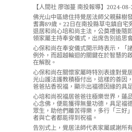
ac
w
n
el
o
【人間社 廖珈蔓 南投報導】
2024-08-
e
it
e
e
p
佛光山中區總住持覺居法師父親蘇樹發
b
te
gr
y
耆壽89歲。22日在南投縣草屯鎮自
o
r
a
Li
退居和尚心培和尚主法，公奠禮後隨
o
m
n
領家屬主持奉安儀式，出席告別追思會
k
k
心保和尚在奉安儀式開示時表示，「
例外，而超越輪迴的關鍵在於智慧的
在解脫。
心保和尚在關懷家屬時特別表達對覺
光山護法護教積極付出，這樣的善因
爸爸拈香祝福，顯示出福德因緣的具
心培和尚祝福居爸爸往極樂世界，蓮
心念佛，便能獲得無量功德，具足福
眾生，助他們離苦得樂，多行「三好
者與亡者都能得到祝福。
告別式上，覺居法師代表家屬感謝所