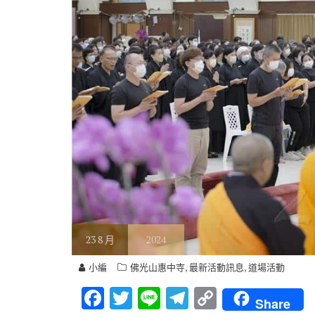
23
8 月
2024
,
,
小編
佛光山惠中寺
最新活動訊息
道場活動
F
T
Li
T
C
Share