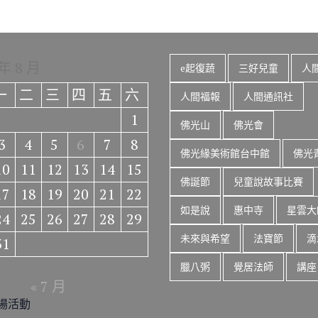
 年 8 月
e起復蔬
三好兒童
人
一
二
三
四
五
六
人間福報
人間通訊社
1
佛光山
佛光會
3
4
5
6
7
8
佛光緣美術館台中館
佛光
10
11
12
13
14
15
佛誕節
兒童說故事比賽
17
18
19
20
21
22
如是說
惠中寺
星雲大
24
25
26
27
28
29
未來與希望
法寶節
滴
31
臘八粥
覺居法師
講座
« 7 月
場活動