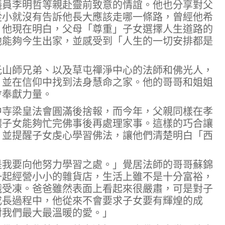
議員李明哲等親赴靈前致意的情誼。他也分享對父
從小就沒有告訴他長大應該走哪一條路，曾經他希
，他現在明白，父母「尊重」子女選擇人生道路的
他能夠今生出家，並感受到「人生的一切安排都是
光山師兄弟、以及草屯禪淨中心的法師和佛光人，
，並在信仰中找到法身慧命之家。他的哥哥和姐姐
會奉獻力量。
中寺梁皇法會圓滿後捨報，而今年，父親同樣在孝
讓子女能夠忙完佛事後再處理家事。這樣的巧合讓
，並提醒子女虔心學習佛法，讓他們清楚明白「西
是我要向他努力學習之處。」覺居法師的哥哥蘇錦
一起經營小小的雜貨店，生活上雖不是十分富裕，
餓受凍。爸爸雖然表面上看起來很嚴肅，可是對子
成長過程中，他從來不會要求子女要有輝煌的成
對我們最大最溫暖的愛。」