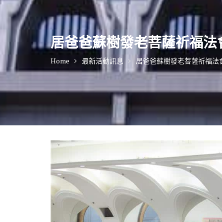
居爸爸蘇樹發老菩薩祈福法
Home
最新活動訊息
居爸爸蘇樹發老菩薩祈福法