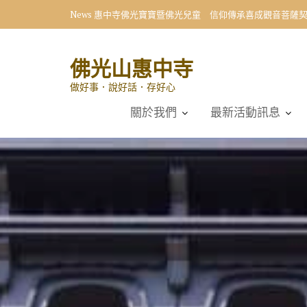
Skip
News
惠中寺佛光寶寶暨佛光兒童 信仰傳承喜成觀音菩薩
to
content
佛光山惠中寺
做好事．說好話．存好心
關於我們
最新活動訊息