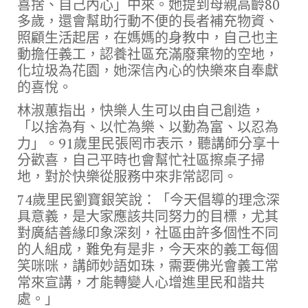
喜捨、自己內心」中來。她提到母親高齡80
多歲，還會幫助行動不便的長者補充物資、
照顧生活起居，在媽媽的身教中，自己也主
動擔任義工，認養社區充滿廢棄物的空地，
化垃圾為花園，她深信內心的快樂來自奉獻
的喜悅。
林淑蕙指出，快樂人生可以由自己創造，
「以捨為有、以忙為樂、以勤為富、以忍為
力」。91歲里民張罔市表示，聽講師分享十
分歡喜，自己平時也會幫忙社區擦桌子掃
地，對於快樂從服務中來非常認同。
74歲里民劉寶銀笑說：「今天倡導的理念深
具意義，是大家應該共同努力的目標，尤其
對廣結善緣印象深刻，社區由許多個性不同
的人組成，難免有是非，今天來的義工每個
笑咪咪，講師妙語如珠，需要佛光會義工常
常來宣講，才能轉變人心增進里民和諧共
處。」