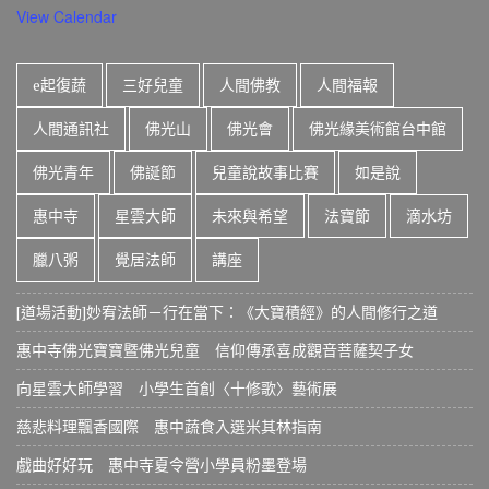
View Calendar
e起復蔬
三好兒童
人間佛教
人間福報
人間通訊社
佛光山
佛光會
佛光緣美術館台中館
佛光青年
佛誕節
兒童說故事比賽
如是說
惠中寺
星雲大師
未來與希望
法寶節
滴水坊
臘八粥
覺居法師
講座
[道場活動]妙宥法師－行在當下：《大寶積經》的人間修行之道
惠中寺佛光寶寶暨佛光兒童 信仰傳承喜成觀音菩薩契子女
向星雲大師學習 小學生首創〈十修歌〉藝術展
慈悲料理飄香國際 惠中蔬食入選米其林指南
戲曲好好玩 惠中寺夏令營小學員粉墨登場