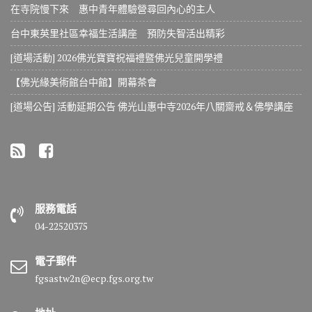
在寺院慢下來 惠中青年體驗營尋回內心的主人
台中東英里社區幸福生活講座 預防失智活出精彩
[道場活動] 2026佛光寶寶祝福禮暨佛光兒童開學禮
【佛光緣美術館台中館】開幕茶會
[道場公告] 活動延期公告 佛光山惠中寺2026年八關齋戒＆佛學講座
服務電話
04-22520375
電子郵件
fgsastw2n@ecp.fgs.org.tw