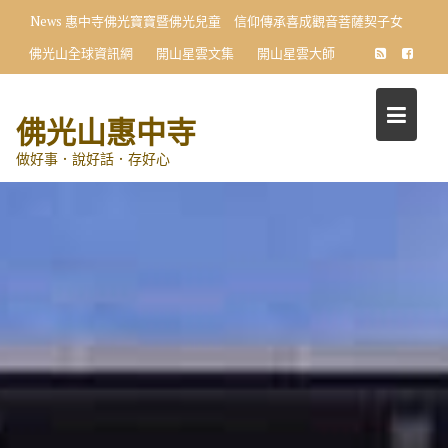
Skip
News
惠中寺佛光寶寶暨佛光兒童 信仰傳承喜成觀音菩薩契子女
to
佛光山全球資訊網
開山星雲文集
開山星雲大師
content
佛光山惠中寺
做好事．說好話．存好心