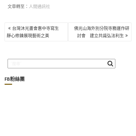
文章轉至：
人間通訊社
文
台灣沐光畫會惠中寺寫生
佛光山海外別分院寺務運作研
章
靜心修鍊展現藝術之美
討會 建立共識弘法利生
導
覽
FB粉絲團