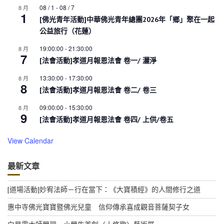
08 / 1
-
08 / 7
8 月
1
[佛光青年活動]中華佛光青年總團2026年「鄉」聚在一起
公益旅行（花蓮）
19:00:00
-
21:30:00
8 月
7
[法會活動]孝道月報恩法會 卷一/ 灑淨
13:30:00
-
17:30:00
8 月
8
[法會活動]孝道月報恩法會 卷二/ 卷三
09:00:00
-
15:30:00
8 月
9
[法會活動]孝道月報恩法會 卷四/ 上供/卷五
View Calendar
最新文章
[道場活動]妙宥法師－行在當下：《大寶積經》的人間修行之道
惠中寺佛光寶寶暨佛光兒童 信仰傳承喜成觀音菩薩契子女