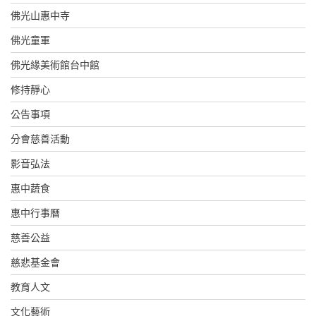
佛光山惠中寺
佛光童軍
佛光緣美術館台中館
修持靜心
公告事項
分會慈善活動
影音弘法
惠中蔬食
惠中行事曆
慈善公益
慈悲基金會
教育人文
文化藝術