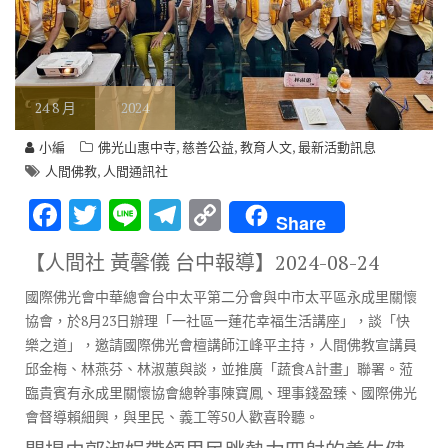
24
8 月
2024
,
,
,
小編
佛光山惠中寺
慈善公益
教育人文
最新活動訊息
,
人間佛教
人間通訊社
F
T
Li
T
C
Share
ac
w
n
el
o
【人間社 黃馨儀 台中報導】
2024-08-24
e
it
e
e
p
國際佛光會中華總會台中太平第二分會與中市太平區永成里關懷
b
te
gr
y
協會，於8月23日辦理「一社區一蓮花幸福生活講座」，談「快
o
r
a
Li
樂之道」，邀請國際佛光會檀講師江峰平主持，人間佛教宣講員
o
m
n
邱金梅、林燕芬、林淑蕙與談，並推廣「蔬食A計畫」聯署。蒞
臨貴賓有永成里關懷協會總幹事陳寶鳳、理事錢盈臻、國際佛光
k
k
會督導賴細興，與里民、義工等50人歡喜聆聽。