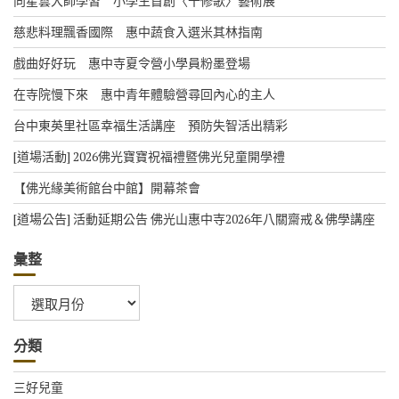
向星雲大師學習 小學生首創〈十修歌〉藝術展
慈悲料理飄香國際 惠中蔬食入選米其林指南
戲曲好好玩 惠中寺夏令營小學員粉墨登場
在寺院慢下來 惠中青年體驗營尋回內心的主人
台中東英里社區幸福生活講座 預防失智活出精彩
[道場活動] 2026佛光寶寶祝福禮暨佛光兒童開學禮
【佛光緣美術館台中館】開幕茶會
[道場公告] 活動延期公告 佛光山惠中寺2026年八關齋戒＆佛學講座
彙整
彙
整
分類
三好兒童