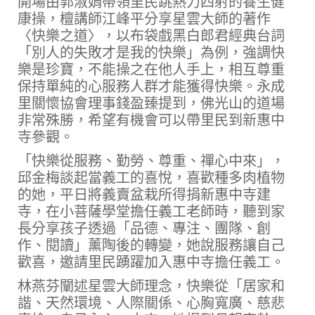
開場由郭淑娟帶領里民跳熱力四射的養生健
康操，檀講師江峰平分享星雲大師的著作
〈快樂之道〉，以布袋戲黑白郎君經典台詞
「別人的失敗才是我的快樂」為例，強調快
樂是珍寶，不能操之在他人手上，相互尊重
保持單純的心服務人群才能獲得快樂。永成
里關懷協會理事錢盈臻提到，佛光山的道場
非常殊勝，希望有機會可以帶里民到新惠中
寺參觀。
「快樂從服務、勤勞、尊重、禪心中來」，
邱金梅談起當義工的喜悅，喜歡種多肉植物
的她，平日將義賣盆栽所得捐新惠中寺建
寺，在小菩薩學堂擔任義工老師時，聽到家
長分享孩子透過「品德、專注、團隊、創
作、閱讀」薰陶後的轉變，她說服務讓自己
歡喜，邀請里民踴躍加入惠中寺擔任義工。
林燕芬闡述星雲大師理念，快樂從「居家和
諧、天然環境、人際關係、心胸寬廣、慈悲