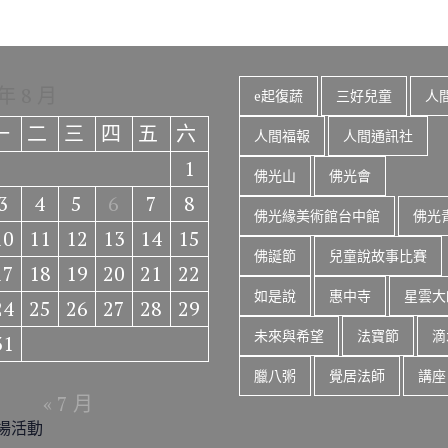
 年 8 月
e起復蔬
三好兒童
人
一
二
三
四
五
六
人間福報
人間通訊社
1
佛光山
佛光會
3
4
5
6
7
8
佛光緣美術館台中館
佛光
10
11
12
13
14
15
佛誕節
兒童說故事比賽
17
18
19
20
21
22
如是說
惠中寺
星雲大
24
25
26
27
28
29
未來與希望
法寶節
滴
31
臘八粥
覺居法師
講座
« 7 月
場活動