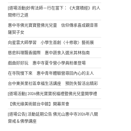
[道場活動]妙宥法師－行在當下：《大寶積經》的人
間修行之道
惠中寺佛光寶寶暨佛光兒童 信仰傳承喜成觀音菩
薩契子女
向星雲大師學習 小學生首創〈十修歌〉藝術展
慈悲料理飄香國際 惠中蔬食入選米其林指南
戲曲好好玩 惠中寺夏令營小學員粉墨登場
在寺院慢下來 惠中青年體驗營尋回內心的主人
台中東英里社區幸福生活講座 預防失智活出精彩
[道場活動] 2026佛光寶寶祝福禮暨佛光兒童開學禮
【佛光緣美術館台中館】開幕茶會
[道場公告] 活動延期公告 佛光山惠中寺2026年八關
齋戒＆佛學講座