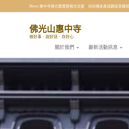
Skip
News
惠中寺佛光寶寶暨佛光兒童 信仰傳承喜成觀音菩薩
to
content
佛光山惠中寺
做好事．說好話．存好心
關於我們
最新活動訊息