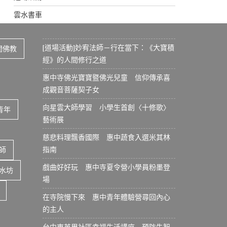
雲水書車
[道場活動]妙宥法師－行在當下：《大寶積
間佛教
經》的人間修行之道
惠中寺佛光寶寶暨佛光兒童 信仰傳承喜
成觀音菩薩契子女
向星雲大師學習 小學生首創〈十修歌〉
青年
藝術展
慈悲料理飄香國際 惠中蔬食入選米其林
指南
師
戲曲好好玩 惠中寺夏令營小學員粉墨登
水坊
場
在寺院慢下來 惠中青年體驗營尋回內心
的主人
台中東英里社區幸福生活講座 預防失智