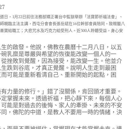
27
道日，1月22日前往法務部矯正署台中監獄舉辦「法寶節祈福法會」、
師親臨主法主講，西屯分會會長張岳斌在16位幹部會員陪同，致贈臘八
墨寶給職工；大悲咒水及巧克力給受刑人。近300人聆聽受益，身心安
人生的啟發。他說，佛教在農曆十二月八日，以五
一碗乳糜是尊嚴與希望的恢復能改變一個人的一
，從挫敗到覺醒，因為接受，能改變一生。他並介
人生跌到谷底，才真正覺醒。說明人生走到最困
反而可能是重新看清自己、重新開始的起點，困
最有力量的修行。」錯了沒關係，肯回頭才重要。
必定掌握未來。透過祈福，把心靜下來，每個人心
。可能是對過去的後悔、家人的牽掛、未來的不安
不同，佛陀的中道，是教人不要用一時的情緒，決
去，而是不要被綁住，掌握現在才能掌握未來。遇