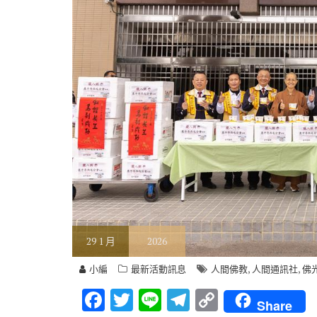
29
1 月
2026
,
,
小編
最新活動訊息
人間佛教
人間通訊社
佛
F
T
Li
T
C
Share