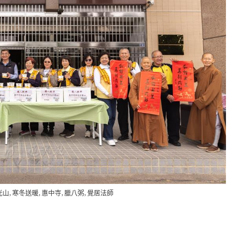
,
,
,
,
光山
寒冬送暖
惠中寺
臘八粥
覺居法師