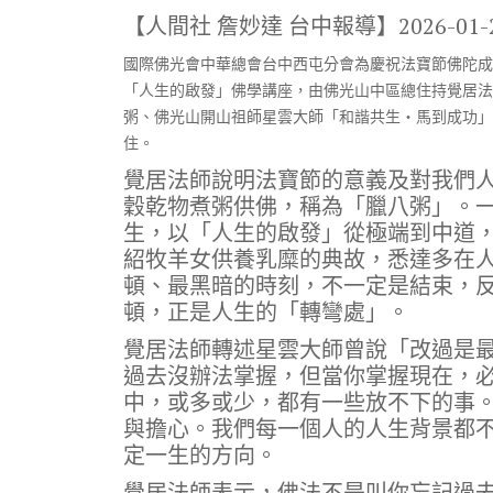
ac
w
n
el
o
【人間社 詹妙達 台中報導】
2026-01-
e
it
e
e
p
國際佛光會中華總會台中西屯分會為慶祝法寶節佛陀成
b
te
gr
y
「人生的啟發」佛學講座，由佛光山中區總住持覺居法
o
r
a
Li
粥、佛光山開山祖師星雲大師「和諧共生・馬到成功」
o
m
n
住。
k
k
覺居法師說明法寶節的意義及對我們
穀乾物煮粥供佛，稱為「臘八粥」。
生，以「人生的啟發」從極端到中道
紹牧羊女供養乳糜的典故，悉達多在
頓、最黑暗的時刻，不一定是結束，
頓，正是人生的「轉彎處」。
覺居法師轉述星雲大師曾說「改過是
過去沒辦法掌握，但當你掌握現在，
中，或多或少，都有一些放不下的事
與擔心。我們每一個人的人生背景都
定一生的方向。
覺居法師表示，佛法不是叫你忘記過