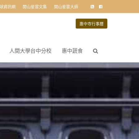
球資訊網
開山星雲文集
開山星雲大師
惠中寺行事曆
人間大學台中分校
惠中蔬食