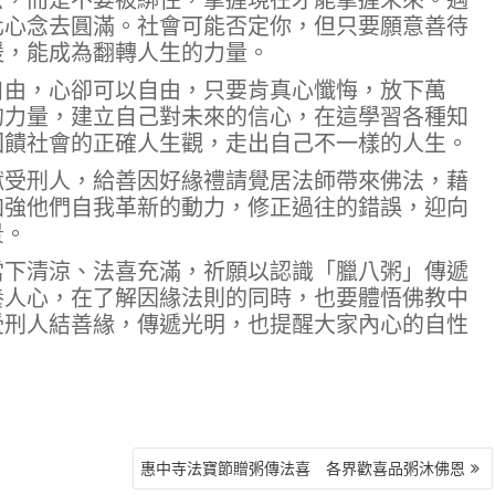
化心念去圓滿。社會可能否定你，但只要願意善待
暖，能成為翻轉人生的力量。
自由，心卻可以自由，只要肯真心懺悔，放下萬
的力量，建立自己對未來的信心，在這學習各種知
回饋社會的正確人生觀，走出自己不一樣的人生。
獄受刑人，給善因好緣禮請覺居法師帶來佛法，藉
加強他們自我革新的動力，修正過往的錯誤，迎向
景。
當下清涼、法喜充滿，祈願以認識「臘八粥」傳遞
養人心，在了解因緣法則的同時，也要體悟佛教中
受刑人結善緣，傳遞光明，也提醒大家內心的自性
惠中寺法寶節贈粥傳法喜 各界歡喜品粥沐佛恩