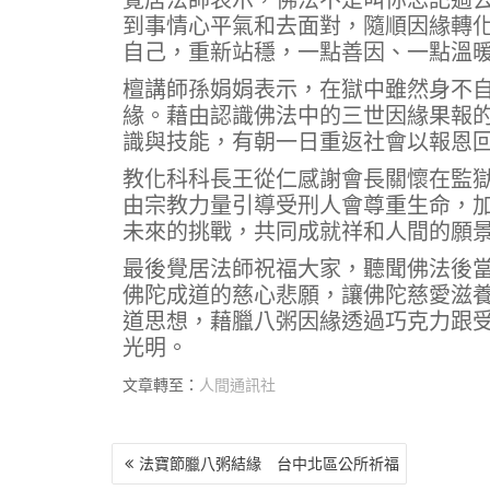
到事情心平氣和去面對，隨順因緣轉
自己，重新站穩，一點善因、一點溫
檀講師孫娟娟表示，在獄中雖然身不
緣。藉由認識佛法中的三世因緣果報
識與技能，有朝一日重返社會以報恩
教化科科長王從仁感謝會長關懷在監
由宗教力量引導受刑人會尊重生命，
未來的挑戰，共同成就祥和人間的願
最後覺居法師祝福大家，聽聞佛法後
佛陀成道的慈心悲願，讓佛陀慈愛滋
道思想，藉臘八粥因緣透過巧克力跟
光明。
文章轉至：
人間通訊社
文
法寶節臘八粥結緣 台中北區公所祈福
章