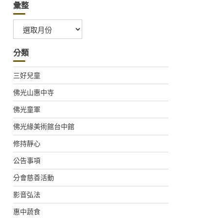
彙整
彙
整
分類
三好兒童
佛光山惠中寺
佛光童軍
佛光緣美術館台中館
修持靜心
公告事項
分會慈善活動
影音弘法
惠中蔬食