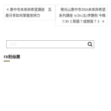
文
惠中寺未來與希望講座 瓦
佛光山惠中寺2026未來與希望
章
基分享如何掌握思辨力
系列講座 6/26 (五)李艷秋 今晚
導
7:30《 築牆？或開窗？ 》
覽
FB粉絲團