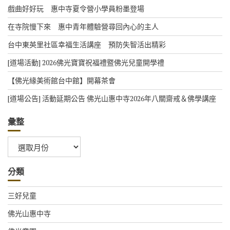
戲曲好好玩 惠中寺夏令營小學員粉墨登場
在寺院慢下來 惠中青年體驗營尋回內心的主人
台中東英里社區幸福生活講座 預防失智活出精彩
[道場活動] 2026佛光寶寶祝福禮暨佛光兒童開學禮
【佛光緣美術館台中館】開幕茶會
[道場公告] 活動延期公告 佛光山惠中寺2026年八關齋戒＆佛學講座
彙整
彙
整
分類
三好兒童
佛光山惠中寺