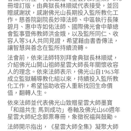
冊增訂版，由典獄長林順斌代表接受，並回
贈感謝狀，感謝佛光山長期投入監所教化工
作。慈善院副院長妙璋法師、中區執行長陳
碧月、惠中寺如佑法師、國際佛光會中華總
會監事暨佈教師洪金娥，以及監所同仁、收
容人等34人共同見證，希望藉由書香傳法，
讓智慧與善念在監所持續流轉。
法會前，依來法師特別拜會典獄長林順斌，
介紹佛光山開山祖師星雲大師長年關懷收容
人的理念。依來法師表示，佛光山自1963年
成立監獄輔導教化組以來，持續投入監所教
化工作，希望協助收容人重新找回生命價
值，翻轉人生。
依來法師並代表佛光山致贈星雲大師墨寶
「和諧共生 馬到成功」卷軸及佛光山60週年
星雲大師紀念郵票專冊，象徵祝福與鼓勵。
法師開示指出，《星雲大師全集》凝聚大師