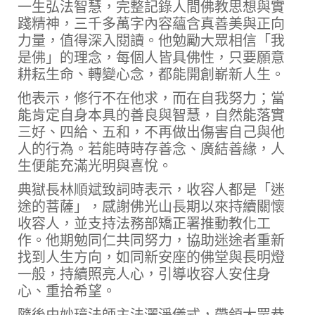
一生弘法智慧，完整記錄人間佛教思想與實
踐精神，三千多萬字內容蘊含真善美與正向
力量，值得深入閱讀。他勉勵大眾相信「我
是佛」的理念，每個人皆具佛性，只要願意
耕耘生命、轉變心念，都能開創嶄新人生。
他表示，修行不在他求，而在自我努力；當
能肯定自身本具的善良與智慧，自然能落實
三好、四給、五和，不再做出傷害自己與他
人的行為。若能時時存善念、廣結善緣，人
生便能充滿光明與喜悅。
典獄長林順斌致詞時表示，收容人都是「迷
途的菩薩」，感謝佛光山長期以來持續關懷
收容人，並支持法務部矯正署推動教化工
作。他期勉同仁共同努力，協助迷途者重新
找到人生方向，如同新安座的佛堂與長明燈
一般，持續照亮人心，引導收容人安住身
心、重拾希望。
隨後由妙璋法師主法灑淨儀式，帶領大眾恭