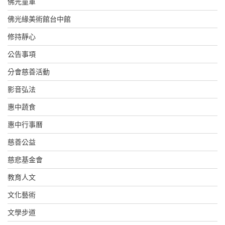
佛光童軍
佛光緣美術館台中館
修持靜心
公告事項
分會慈善活動
影音弘法
惠中蔬食
惠中行事曆
慈善公益
慈悲基金會
教育人文
文化藝術
文學步道