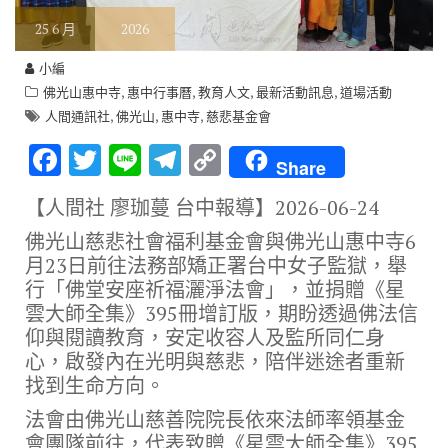
25
6 月
2026
小編
,
,
,
,
佛光山惠中寺
惠中行事曆
教育人文
最新活動訊息
道場活動
,
,
,
人間通訊社
佛光山
惠中寺
慈悲基金會
F
T
Li
T
C
Share
ac
w
n
el
o
【人間社 廖珈蔓 台中報導】
2026-06-24
e
it
e
e
p
佛光山慈悲社會福利基金會與佛光山惠中寺6
b
te
gr
y
月23日前往法務部矯正署台中女子監獄，舉
o
r
a
Li
行「佛堂安座祈福灑淨法會」，並捐贈《星
o
m
n
雲大師全集》395冊增訂版，期盼透過佛法信
仰與閱讀教育，安定收容人及監所同仁身
k
k
心，啟發內在光明與慈悲，陪伴迷途者重新
找到生命方向。
法會由佛光山慈善院院長依來法師率領基金
會團隊前往，代表致贈《星雲大師全集》395