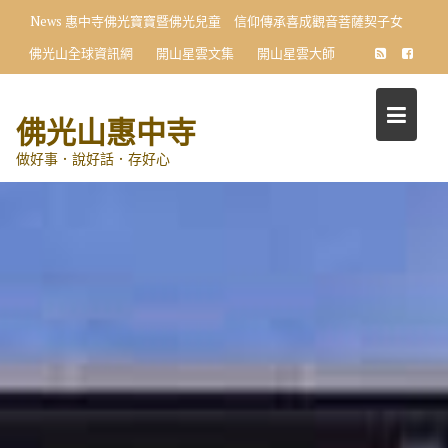
Skip
News
惠中寺佛光寶寶暨佛光兒童 信仰傳承喜成觀音菩薩契子女
to
佛光山全球資訊網
開山星雲文集
開山星雲大師
content
佛光山惠中寺
做好事．說好話．存好心