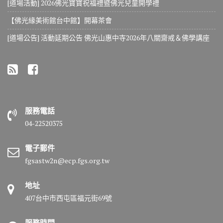
[道場活動] 2026佛光寶寶祝福禮暨佛光兒童開學禮
【佛光緣美術館台中館】開幕茶會
[道場公告] 活動延期公告 佛光山惠中寺2026年八關齋戒＆佛學講座
服務電話
04-22520375
電子郵件
fgsastw2n@ecp.fgs.org.tw
地址
407台中市西屯區福元街69號
服務時間