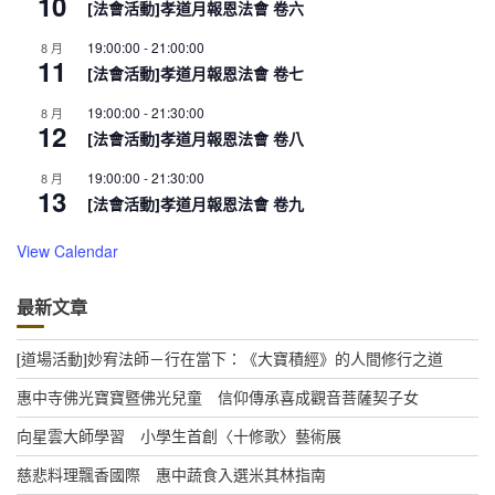
10
[法會活動]孝道月報恩法會 卷六
19:00:00
-
21:00:00
8 月
11
[法會活動]孝道月報恩法會 卷七
19:00:00
-
21:30:00
8 月
12
[法會活動]孝道月報恩法會 卷八
19:00:00
-
21:30:00
8 月
13
[法會活動]孝道月報恩法會 卷九
View Calendar
最新文章
[道場活動]妙宥法師－行在當下：《大寶積經》的人間修行之道
惠中寺佛光寶寶暨佛光兒童 信仰傳承喜成觀音菩薩契子女
向星雲大師學習 小學生首創〈十修歌〉藝術展
慈悲料理飄香國際 惠中蔬食入選米其林指南