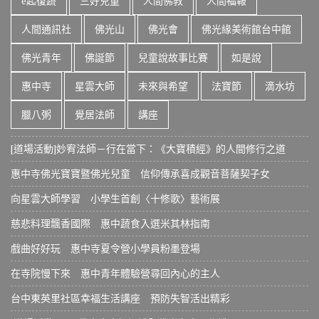
e起復蔬
三好兒童
人間佛教
人間福報
人間通訊社
佛光山
佛光會
佛光緣美術館台中館
佛光青年
佛誕節
兒童說故事比賽
如是說
惠中寺
星雲大師
未來與希望
法寶節
滴水坊
臘八粥
覺居法師
講座
[道場活動]妙宥法師－行在當下：《大寶積經》的人間修行之道
惠中寺佛光寶寶暨佛光兒童 信仰傳承喜成觀音菩薩契子女
向星雲大師學習 小學生首創〈十修歌〉藝術展
慈悲料理飄香國際 惠中蔬食入選米其林指南
戲曲好好玩 惠中寺夏令營小學員粉墨登場
在寺院慢下來 惠中青年體驗營尋回內心的主人
台中東英里社區幸福生活講座 預防失智活出精彩