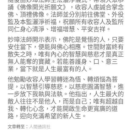
誦《佛像開光祈願文》，收容人虔誠合掌念
佛、頂禮佛像。法師並分別前往佛堂、外役
監及本監灑淨祈福，祝願所有收容人及監所
同仁身心清淨、增福增慧、平安吉祥。
妙璋法師開示表示，佛陀是覺悟的人，只要
安住當下，便能與佛心相應。世間財富終有
散失之時，唯有內心的智慧與慈悲才是真正
無人能奪的寶藏。若能善護身、口、意三
業，當下就是人生最富有的人。
他勉勵收容人學習轉迷為悟、轉煩惱為菩
提，以智慧引導慈悲，以慈悲圓滿智慧，進
一步放下我執與法執。他指出，人生最大的
敵人往往不是他人，而是自己；唯有超越自
我、轉化心念，才能開啟生命更寬廣的道
路，迎向充滿希望的新人生。
文章轉至：
人間通訊社