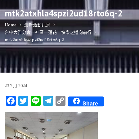
mtk2atxhla4spzi2ud18rto6q-2
Home
最新活動訊息
台中大雅分會一社區一蓮花 快樂之道向前行
mtk2atxhla4spzi2ud18rto6q-2
23
7 月
2024
F
T
Li
T
C
Share
ac
w
n
el
o
e
it
e
e
p
b
te
gr
y