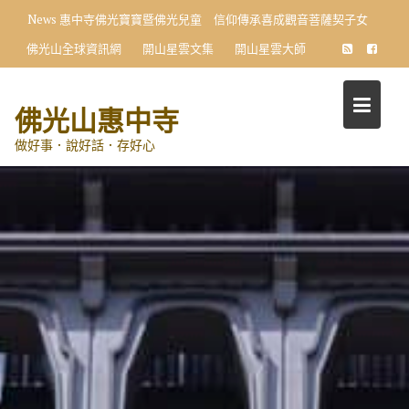
Skip
News
惠中寺佛光寶寶暨佛光兒童 信仰傳承喜成觀音菩薩契子女
to
佛光山全球資訊網
開山星雲文集
開山星雲大師
content
佛光山惠中寺
做好事．說好話．存好心