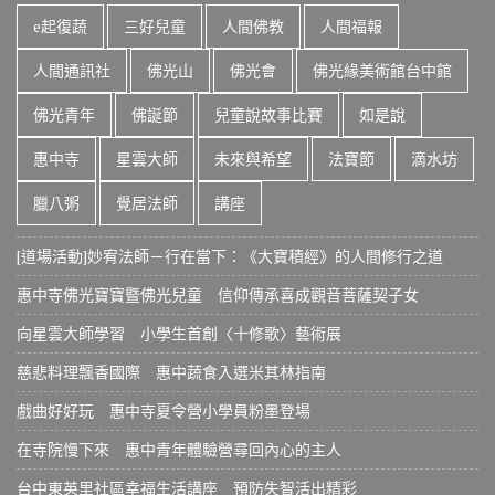
e起復蔬
三好兒童
人間佛教
人間福報
人間通訊社
佛光山
佛光會
佛光緣美術館台中館
佛光青年
佛誕節
兒童說故事比賽
如是說
惠中寺
星雲大師
未來與希望
法寶節
滴水坊
臘八粥
覺居法師
講座
[道場活動]妙宥法師－行在當下：《大寶積經》的人間修行之道
惠中寺佛光寶寶暨佛光兒童 信仰傳承喜成觀音菩薩契子女
向星雲大師學習 小學生首創〈十修歌〉藝術展
慈悲料理飄香國際 惠中蔬食入選米其林指南
戲曲好好玩 惠中寺夏令營小學員粉墨登場
在寺院慢下來 惠中青年體驗營尋回內心的主人
台中東英里社區幸福生活講座 預防失智活出精彩