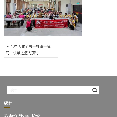
o
r
a
Li
o
m
n
k
k
文
台中大雅分會一社區一蓮
章
花 快樂之道向前行
導
覽
統計
Today's Views:
1,763