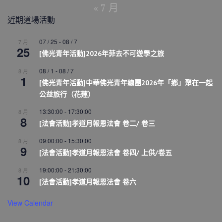
« 7 月
近期道場活動
07 / 25
-
08 / 7
7 月
25
[佛光青年活動]2026年菲去不可遊學之旅
08 / 1
-
08 / 7
8 月
1
[佛光青年活動]中華佛光青年總團2026年「鄉」聚在一起
公益旅行（花蓮）
13:30:00
-
17:30:00
8 月
8
[法會活動]孝道月報恩法會 卷二/ 卷三
09:00:00
-
15:30:00
8 月
9
[法會活動]孝道月報恩法會 卷四/ 上供/卷五
19:00:00
-
21:30:00
8 月
10
[法會活動]孝道月報恩法會 卷六
View Calendar