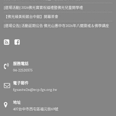
[道場活動] 2026佛光寶寶祝福禮暨佛光兒童開學禮
【佛光緣美術館台中館】開幕茶會
[道場公告] 活動延期公告 佛光山惠中寺2026年八關齋戒＆佛學講座
服務電話
04-22520375
電子郵件
fgsastw2n@ecp.fgs.org.tw
地址
407台中市西屯區福元街69號