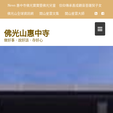
Skip
News
惠中寺佛光寶寶暨佛光兒童 信仰傳承喜成觀音菩薩契子女
to
佛光山全球資訊網
開山星雲文集
開山星雲大師
content
佛光山惠中寺
做好事．說好話．存好心