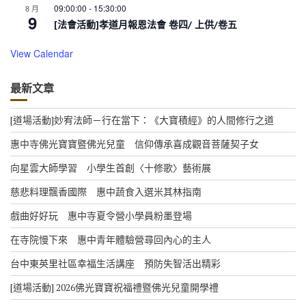
09:00:00
-
15:30:00
8 月
9
[法會活動]孝道月報恩法會 卷四/ 上供/卷五
View Calendar
最新文章
[道場活動]妙宥法師－行在當下：《大寶積經》的人間修行之道
惠中寺佛光寶寶暨佛光兒童 信仰傳承喜成觀音菩薩契子女
向星雲大師學習 小學生首創〈十修歌〉藝術展
慈悲料理飄香國際 惠中蔬食入選米其林指南
戲曲好好玩 惠中寺夏令營小學員粉墨登場
在寺院慢下來 惠中青年體驗營尋回內心的主人
台中東英里社區幸福生活講座 預防失智活出精彩
[道場活動] 2026佛光寶寶祝福禮暨佛光兒童開學禮