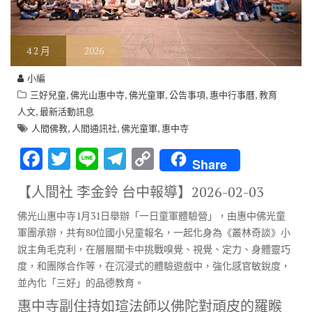
4
2 月
2026
小編
,
,
,
,
,
三好兒童
佛光山惠中寺
佛光童軍
公告事項
惠中行事曆
教育
,
人文
最新活動訊息
,
,
,
人間佛教
人間通訊社
佛光童軍
惠中寺
F
T
Li
T
C
Share
ac
w
n
el
o
【人間社 李金鈴 台中報導】
2026-02-03
e
it
e
e
p
佛光山惠中寺1月31日舉辦「一日童軍體驗營」，由惠中佛光童
b
te
gr
y
軍團承辦，共有80位國小兒童報名，一起化身為《叢林奇談》小
o
r
a
Li
說主角毛克利，在層層關卡中挑戰嗅覺、視覺、定力、身體靈巧
o
m
n
度，和團隊合作等，在沉浸式的體驗遊戲中，強化感官敏銳度，
並內化「三好」的品德教育。
k
k
惠中寺副住持如瑄法師以佛陀對頑皮的羅睺