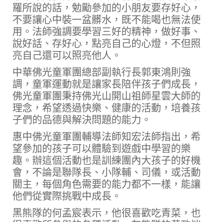
羅所說的話，勉勵參加的小朋友要存好心，
不要讓心中裝一盆髒水，既不能喝也無法使
用。法師強調要學習三好的精神，做好事、
說好話、存好心，點亮自己的心燈，不但照
亮自己還可以照亮他人。
中華佛光童軍團總部副執行長郭東鴻則強
調，童軍運動就是讓家長陪伴孩子們成長，
佛光童軍團秉持佛光山開山祖師星雲大師的
理念，希望透過快樂、健康的活動，培養孩
子們的品德與解決問題的能力。
惠中佛光童軍團輔導法師知宏法師指出，希
望參加的孩子可以體驗到遊戲中學習的樂
趣。辦這個活動也是訓練團內大孩子的好機
會，不論是聯隊長、小隊輔、司儀，或活動
關主，每個角色需要的能力都不一樣，能讓
他們從實際挑戰中成長。
黑熊隊的何孟宸表示，他很喜歡吃青菜，也