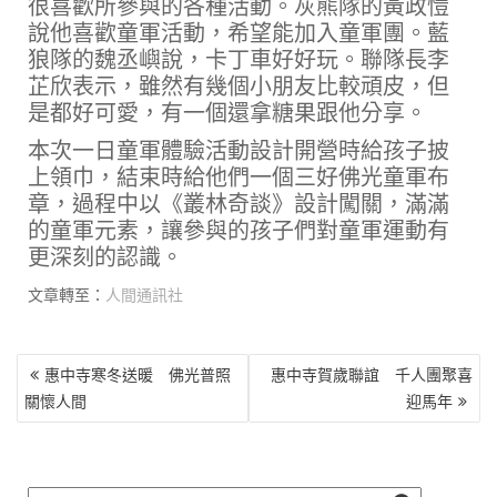
很喜歡所參與的各種活動。灰熊隊的黃政愷
說他喜歡童軍活動，希望能加入童軍團。藍
狼隊的魏丞嶼說，卡丁車好好玩。聯隊長李
芷欣表示，雖然有幾個小朋友比較頑皮，但
是都好可愛，有一個還拿糖果跟他分享。
本次一日童軍體驗活動設計開營時給孩子披
上領巾，結束時給他們一個三好佛光童軍布
章，過程中以《叢林奇談》設計闖關，滿滿
的童軍元素，讓參與的孩子們對童軍運動有
更深刻的認識。
文章轉至：
人間通訊社
文
惠中寺寒冬送暖 佛光普照
惠中寺賀歲聯誼 千人團聚喜
章
關懷人間
迎馬年
導
覽