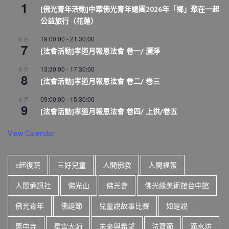
1
[佛光青年活動]中華佛光青年總團2026年「鄉」聚在一起
公益旅行（花蓮）
19:00:00
-
21:30:00
8 月
7
[法會活動]孝道月報恩法會 卷一/ 灑淨
13:30:00
-
17:30:00
8 月
8
[法會活動]孝道月報恩法會 卷二/ 卷三
09:00:00
-
15:30:00
8 月
9
[法會活動]孝道月報恩法會 卷四/ 上供/卷五
View Calendar
e起復蔬
三好兒童
人間佛教
人間福報
人間通訊社
佛光山
佛光會
佛光緣美術館台中館
佛光青年
佛誕節
兒童說故事比賽
如是說
惠中寺
星雲大師
未來與希望
法寶節
滴水坊