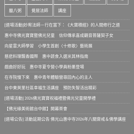
臘八粥
覺居法師
講座
[道場活動]妙宥法師－行在當下：《大寶積經》的人間修行之道
惠中寺佛光寶寶暨佛光兒童 信仰傳承喜成觀音菩薩契子女
向星雲大師學習 小學生首創〈十修歌〉藝術展
慈悲料理飄香國際 惠中蔬食入選米其林指南
戲曲好好玩 惠中寺夏令營小學員粉墨登場
在寺院慢下來 惠中青年體驗營尋回內心的主人
台中東英里社區幸福生活講座 預防失智活出精彩
[道場活動] 2026佛光寶寶祝福禮暨佛光兒童開學禮
【佛光緣美術館台中館】開幕茶會
[道場公告] 活動延期公告 佛光山惠中寺2026年八關齋戒＆佛學講座