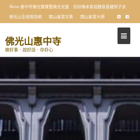
Skip
News
惠中寺佛光寶寶暨佛光兒童 信仰傳承喜成觀音菩薩契子女
to
佛光山全球資訊網
開山星雲文集
開山星雲大師
content
佛光山惠中寺
做好事．說好話．存好心