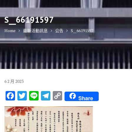
S__66191597
Home
最新活動訊息
公告
S__66191597
6
2 月
2023
F
T
Li
T
C
Share
ac
w
n
el
o
e
it
e
e
p
b
te
gr
y