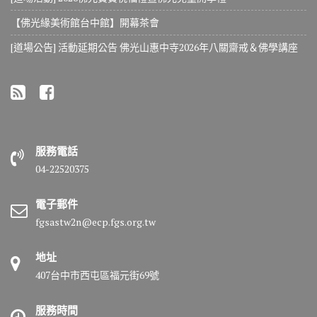
【佛光緣美術館台中館】開幕茶會
[道場公告] 活動延期公告 佛光山惠中寺2026年八關齋戒＆佛學講座
服務電話
04-22520375
電子郵件
fgsastw2n@ecp.fgs.org.tw
地址
407台中市西屯區福元街69號
服務時間