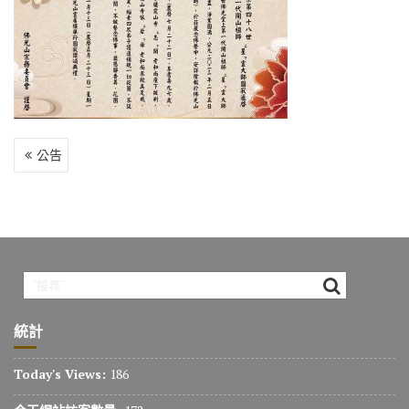
o
r
a
Li
o
m
n
k
k
文
公告
章
導
覽
統計
Today's Views:
186