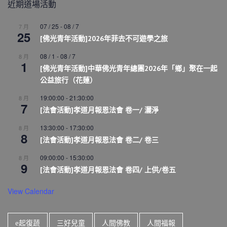
近期道場活動
07 / 25
-
08 / 7
7 月
25
[佛光青年活動]2026年菲去不可遊學之旅
08 / 1
-
08 / 7
8 月
1
[佛光青年活動]中華佛光青年總團2026年「鄉」聚在一起
公益旅行（花蓮）
19:00:00
-
21:30:00
8 月
7
[法會活動]孝道月報恩法會 卷一/ 灑淨
13:30:00
-
17:30:00
8 月
8
[法會活動]孝道月報恩法會 卷二/ 卷三
09:00:00
-
15:30:00
8 月
9
[法會活動]孝道月報恩法會 卷四/ 上供/卷五
View Calendar
e起復蔬
三好兒童
人間佛教
人間福報