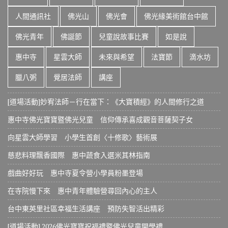
人間通訊社
佛光山
佛光會
佛光緣美術館台中館
佛光青年
佛誕節
兒童說故事比賽
如是說
惠中寺
星雲大師
未來與希望
法寶節
滴水坊
臘八粥
覺居法師
講座
[道場活動]妙宥法師－行在當下：《大寶積經》的人間修行之道
惠中寺佛光寶寶暨佛光兒童 信仰傳承喜成觀音菩薩契子女
向星雲大師學習 小學生首創〈十修歌〉藝術展
慈悲料理飄香國際 惠中蔬食入選米其林指南
戲曲好好玩 惠中寺夏令營小學員粉墨登場
在寺院慢下來 惠中青年體驗營尋回內心的主人
台中東英里社區幸福生活講座 預防失智活出精彩
[道場活動] 2026佛光寶寶祝福禮暨佛光兒童開學禮