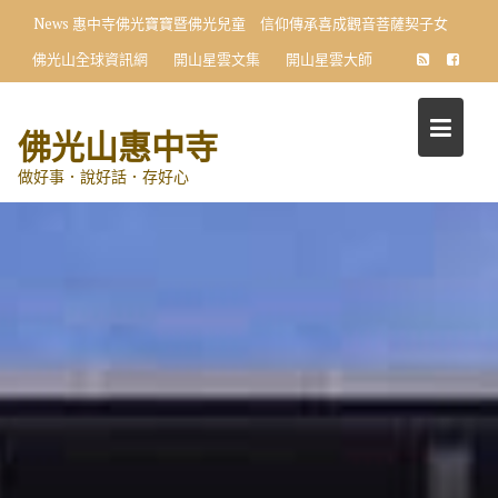
Skip
News
惠中寺佛光寶寶暨佛光兒童 信仰傳承喜成觀音菩薩契子女
to
佛光山全球資訊網
開山星雲文集
開山星雲大師
content
佛光山惠中寺
做好事．說好話．存好心