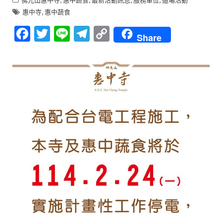
佛光山惠中寺
惠中蔬食
最新活動訊息
服務單位
道場活動
,
惠中寺
惠中蔬食
F
T
Li
T
C
Share
ac
w
n
el
o
e
it
e
e
p
b
te
gr
y
o
r
a
Li
o
m
n
k
k