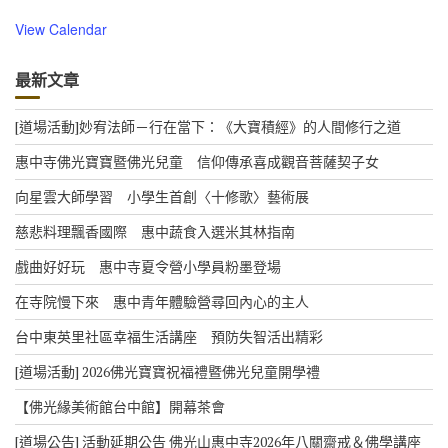
View Calendar
最新文章
[道場活動]妙宥法師－行在當下：《大寶積經》的人間修行之道
惠中寺佛光寶寶暨佛光兒童 信仰傳承喜成觀音菩薩契子女
向星雲大師學習 小學生首創〈十修歌〉藝術展
慈悲料理飄香國際 惠中蔬食入選米其林指南
戲曲好好玩 惠中寺夏令營小學員粉墨登場
在寺院慢下來 惠中青年體驗營尋回內心的主人
台中東英里社區幸福生活講座 預防失智活出精彩
[道場活動] 2026佛光寶寶祝福禮暨佛光兒童開學禮
【佛光緣美術館台中館】開幕茶會
[道場公告] 活動延期公告 佛光山惠中寺2026年八關齋戒＆佛學講座