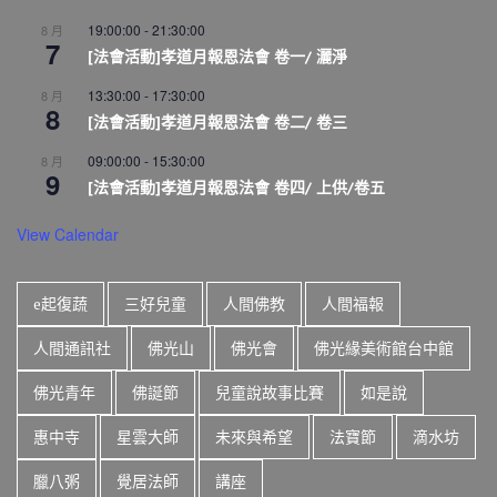
19:00:00
-
21:30:00
8 月
7
[法會活動]孝道月報恩法會 卷一/ 灑淨
13:30:00
-
17:30:00
8 月
8
[法會活動]孝道月報恩法會 卷二/ 卷三
09:00:00
-
15:30:00
8 月
9
[法會活動]孝道月報恩法會 卷四/ 上供/卷五
View Calendar
e起復蔬
三好兒童
人間佛教
人間福報
人間通訊社
佛光山
佛光會
佛光緣美術館台中館
佛光青年
佛誕節
兒童說故事比賽
如是說
惠中寺
星雲大師
未來與希望
法寶節
滴水坊
臘八粥
覺居法師
講座