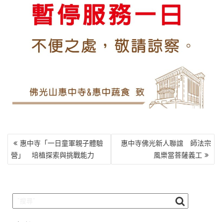
文
惠中寺「一日童軍親子體驗
惠中寺佛光新人聯誼 師法宗
章
營」 培植探索與挑戰能力
風樂當菩薩義工
導
覽