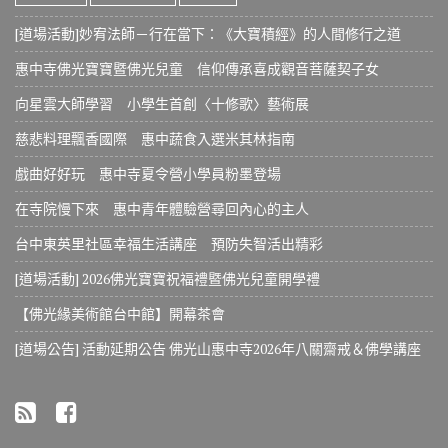
[道場活動]妙宥法師－行在當下：《大寶積經》的人間修行之道
惠中寺佛光寶寶暨佛光兒童 信仰傳承喜成觀音菩薩契子女
向星雲大師學習 小學生首創〈十修歌〉藝術展
慈悲料理飄香國際 惠中蔬食入選米其林指南
戲曲好好玩 惠中寺夏令營小學員粉墨登場
在寺院慢下來 惠中青年體驗營尋回內心的主人
台中東英里社區幸福生活講座 預防失智活出精彩
[道場活動] 2026佛光寶寶祝福禮暨佛光兒童開學禮
【佛光緣美術館台中館】開幕茶會
[道場公告] 活動延期公告 佛光山惠中寺2026年八關齋戒＆佛學講座