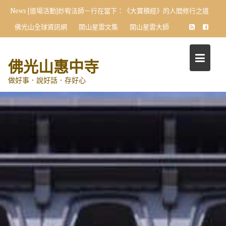
Skip
News
[道場活動]妙宥法師－行在當下：《大寶積經》的人間修行之道
to
佛光山全球資訊網
開山星雲文集
開山星雲大師
content
佛光山惠中寺
做好事．說好話．存好心