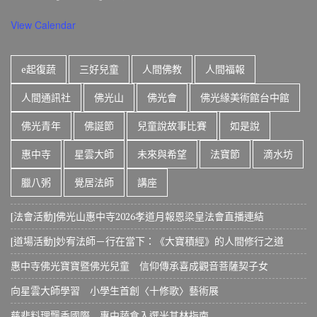
View Calendar
e起復蔬
三好兒童
人間佛教
人間福報
人間通訊社
佛光山
佛光會
佛光緣美術館台中館
佛光青年
佛誕節
兒童說故事比賽
如是說
惠中寺
星雲大師
未來與希望
法寶節
滴水坊
臘八粥
覺居法師
講座
[法會活動]佛光山惠中寺2026孝道月報恩梁皇法會直播連結
[道場活動]妙宥法師－行在當下：《大寶積經》的人間修行之道
惠中寺佛光寶寶暨佛光兒童 信仰傳承喜成觀音菩薩契子女
向星雲大師學習 小學生首創〈十修歌〉藝術展
慈悲料理飄香國際 惠中蔬食入選米其林指南