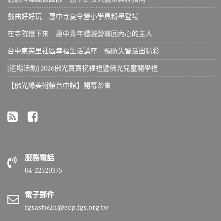
戲曲好好玩 惠中寺夏令營小學員粉墨登場
在寺院慢下來 惠中青年體驗營尋回內心的主人
台中東英里社區幸福生活講座 預防失智活出精彩
[道場活動] 2026佛光寶寶祝福禮暨佛光兒童開學禮
【佛光緣美術館台中館】開幕茶會
服務電話
04-22520375
電子郵件
fgsastw2n@ecp.fgs.org.tw