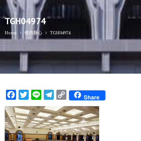
TGH04974
Home
修持靜心
TGH04974
F
T
Li
T
C
Share
ac
w
n
el
o
e
it
e
e
p
b
te
gr
y
o
r
a
Li