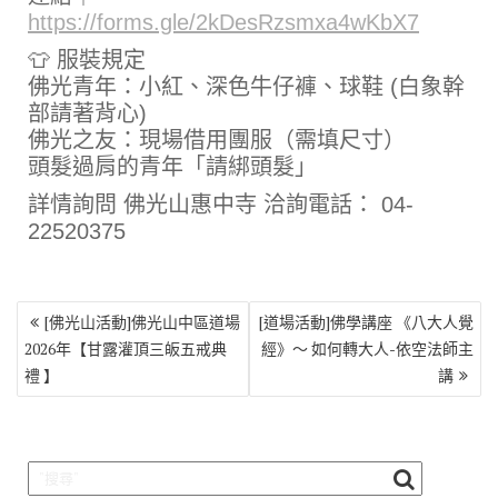
https://forms.gle/2kDesRzsmxa4wKbX7
👕 服裝規定
佛光青年：小紅、深色牛仔褲、球鞋 (白象幹
部請著背心)
佛光之友：現場借用團服（需填尺寸）
頭髮過肩的青年「請綁頭髮」
詳情詢問 佛光山惠中寺 洽詢電話： 04-
22520375
文
[佛光山活動]佛光山中區道場
[道場活動]佛學講座 《八大人覺
章
2026年【甘露灌頂三皈五戒典
經》～ 如何轉大人-依空法師主
導
禮 】
講
覽