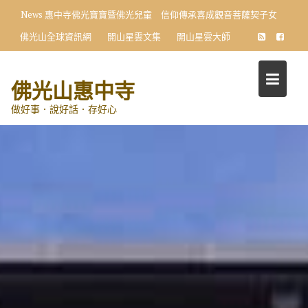
Skip
News
惠中寺佛光寶寶暨佛光兒童 信仰傳承喜成觀音菩薩契子女
to
佛光山全球資訊網
開山星雲文集
開山星雲大師
content
佛光山惠中寺
做好事．說好話．存好心