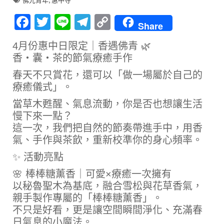
佛光青年
惠中寺
F
T
Li
T
C
Share
ac
w
n
el
o
4月份惠中日限定｜香遇佛青 🌿
e
it
e
e
p
香・囊・茶的節氣療癒手作
b
te
gr
y
春天不只賞花，還可以「做一場屬於自己的
o
r
a
Li
療癒儀式」。
o
m
n
當草木甦醒、氣息流動，你是否也想讓生活
k
k
慢下來一點？
這一次，我們把自然的節奏帶進手中，用香
氣、手作與茶飲，重新校準你的身心頻率。
✨ 活動亮點
🌸 棒棒糖薰香｜可愛×療癒一次擁有
以秘魯聖木為基底，融合雪松與花草香氣，
親手製作專屬的「棒棒糖薰香」。
不只是好看，更是讓空間瞬間淨化、充滿春
日氣息的小魔法。