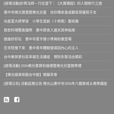
[道場活動]妙宥法師－行在當下：《大寶積經》的人間修行之道
惠中寺佛光寶寶暨佛光兒童 信仰傳承喜成觀音菩薩契子女
向星雲大師學習 小學生首創〈十修歌〉藝術展
慈悲料理飄香國際 惠中蔬食入選米其林指南
戲曲好好玩 惠中寺夏令營小學員粉墨登場
在寺院慢下來 惠中青年體驗營尋回內心的主人
台中東英里社區幸福生活講座 預防失智活出精彩
[道場活動] 2026佛光寶寶祝福禮暨佛光兒童開學禮
【佛光緣美術館台中館】開幕茶會
[道場公告] 活動延期公告 佛光山惠中寺2026年八關齋戒＆佛學講座