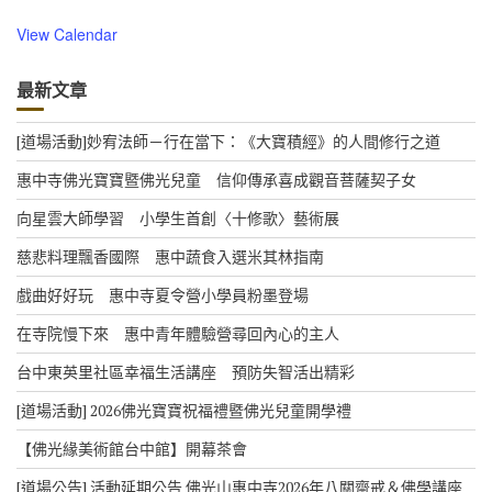
View Calendar
最新文章
[道場活動]妙宥法師－行在當下：《大寶積經》的人間修行之道
惠中寺佛光寶寶暨佛光兒童 信仰傳承喜成觀音菩薩契子女
向星雲大師學習 小學生首創〈十修歌〉藝術展
慈悲料理飄香國際 惠中蔬食入選米其林指南
戲曲好好玩 惠中寺夏令營小學員粉墨登場
在寺院慢下來 惠中青年體驗營尋回內心的主人
台中東英里社區幸福生活講座 預防失智活出精彩
[道場活動] 2026佛光寶寶祝福禮暨佛光兒童開學禮
【佛光緣美術館台中館】開幕茶會
[道場公告] 活動延期公告 佛光山惠中寺2026年八關齋戒＆佛學講座