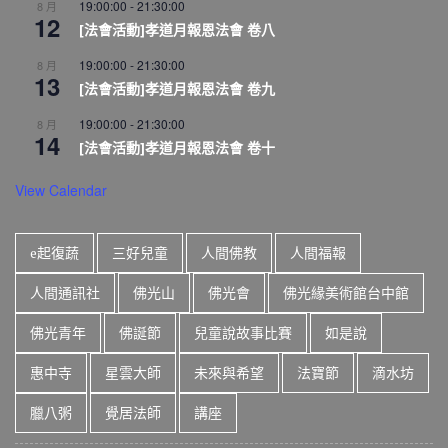
19:00:00
-
21:30:00
8 月
12
[法會活動]孝道月報恩法會 卷八
19:00:00
-
21:30:00
8 月
13
[法會活動]孝道月報恩法會 卷九
19:00:00
-
21:30:00
8 月
14
[法會活動]孝道月報恩法會 卷十
View Calendar
e起復蔬
三好兒童
人間佛教
人間福報
人間通訊社
佛光山
佛光會
佛光緣美術館台中館
佛光青年
佛誕節
兒童說故事比賽
如是說
惠中寺
星雲大師
未來與希望
法寶節
滴水坊
臘八粥
覺居法師
講座