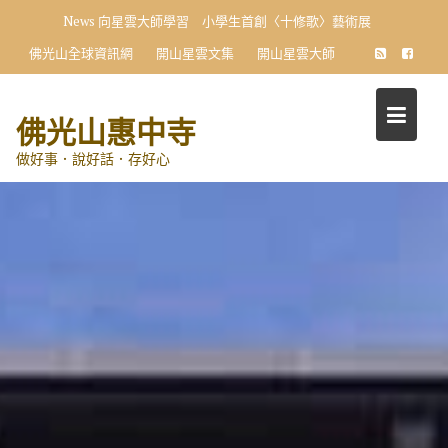
Skip
News
向星雲大師學習 小學生首創〈十修歌〉藝術展
to
佛光山全球資訊網
開山星雲文集
開山星雲大師
content
佛光山惠中寺
做好事．說好話．存好心