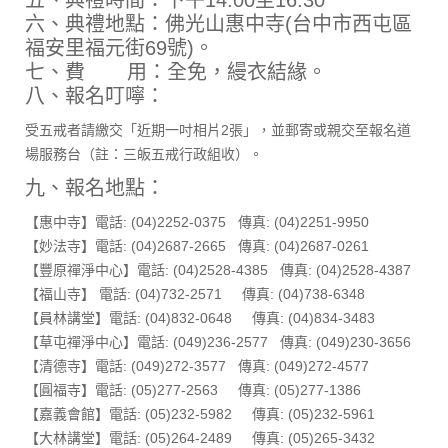
五、典禮時間：下午14:00至16:30
六、典禮地點：佛光山惠中寺(台中市西屯區
福安里福元街69號)。
七、費 用：全免，縵衣結緣。
八、報名叮嚀：
受五戒者請繳交「近期一吋相片2張」，並郵寄或親交至報名道
場服務台（註：三皈五戒行政組收）。
九、報名地點：
【惠中寺】電話: (04)2252-0375 傳真: (04)2251-9950
【妙法寺】電話: (04)2687-2665 傳真: (04)2687-0261
【豐原禪淨中心】電話: (04)2528-4385 傳真: (04)2528-4387
【福山寺】 電話: (04)732-2571 傳真: (04)738-6348
【員林講堂】電話: (04)832-0648 傳真: (04)834-3483
【草屯禪淨中心】電話: (049)236-2577 傳真: (049)230-3656
【清德寺】電話: (049)272-3577 傳真: (049)272-4577
【圓福寺】電話: (05)277-2563 傳真: (05)277-1386
【嘉義會館】電話: (05)232-5982 傳真: (05)232-5961
【大林講堂】電話: (05)264-2489 傳真: (05)265-3432