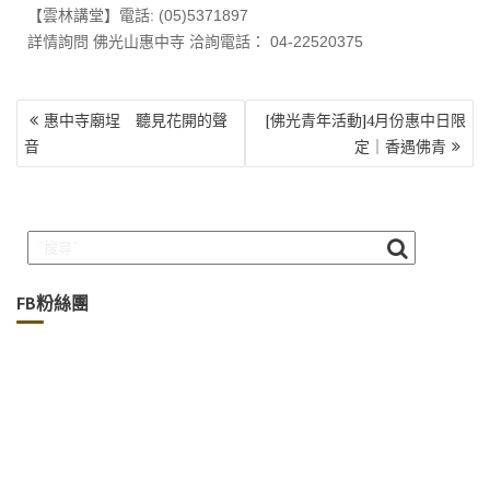
【雲林講堂】電話: (05)5371897
詳情詢問 佛光山惠中寺 洽詢電話： 04-22520375
文
惠中寺廟埕 聽見花開的聲
[佛光青年活動]4月份惠中日限
章
音
定｜香遇佛青
導
覽
FB粉絲團