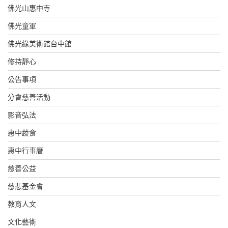
佛光山惠中寺
佛光童軍
佛光緣美術館台中館
修持靜心
公告事項
分會慈善活動
影音弘法
惠中蔬食
惠中行事曆
慈善公益
慈悲基金會
教育人文
文化藝術