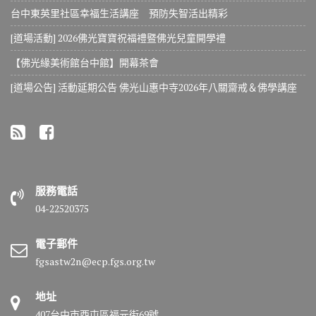
台中東英里社區幸福生活講座 預防失智活出精彩
[道場活動] 2026佛光寶寶祝福禮暨佛光兒童開學禮
【佛光緣美術館台中館】開幕茶會
[道場公告] 活動延期公告 佛光山惠中寺2026年八關齋戒＆佛學講座
服務電話
04-22520375
電子郵件
fgsastw2n@ecp.fgs.org.tw
地址
407台中市西屯區福元街69號