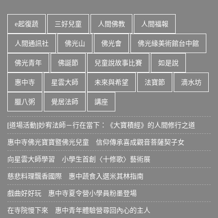
e起復蔬
三好兒童
人間佛教
人間福報
人間通訊社
佛光山
佛光會
佛光緣美術館台中館
佛光青年
佛誕節
兒童說故事比賽
如是說
惠中寺
星雲大師
未來與希望
法寶節
滴水坊
臘八粥
覺居法師
講座
[道場活動]妙宥法師－行在當下：《大寶積經》的人間修行之道
惠中寺佛光寶寶暨佛光兒童 信仰傳承喜成觀音菩薩契子女
向星雲大師學習 小學生首創〈十修歌〉藝術展
慈悲料理飄香國際 惠中蔬食入選米其林指南
戲曲好好玩 惠中寺夏令營小學員粉墨登場
在寺院慢下來 惠中青年體驗營尋回內心的主人