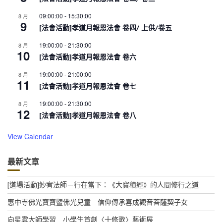
09:00:00
-
15:30:00
8 月
9
[法會活動]孝道月報恩法會 卷四/ 上供/卷五
19:00:00
-
21:30:00
8 月
10
[法會活動]孝道月報恩法會 卷六
19:00:00
-
21:00:00
8 月
11
[法會活動]孝道月報恩法會 卷七
19:00:00
-
21:30:00
8 月
12
[法會活動]孝道月報恩法會 卷八
View Calendar
最新文章
[道場活動]妙宥法師－行在當下：《大寶積經》的人間修行之道
惠中寺佛光寶寶暨佛光兒童 信仰傳承喜成觀音菩薩契子女
向星雲大師學習 小學生首創〈十修歌〉藝術展