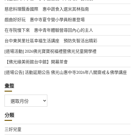
慈悲料理飄香國際 惠中蔬食入選米其林指南
戲曲好好玩 惠中寺夏令營小學員粉墨登場
在寺院慢下來 惠中青年體驗營尋回內心的主人
台中東英里社區幸福生活講座 預防失智活出精彩
[道場活動] 2026佛光寶寶祝福禮暨佛光兒童開學禮
【佛光緣美術館台中館】開幕茶會
[道場公告] 活動延期公告 佛光山惠中寺2026年八關齋戒＆佛學講座
彙整
彙
整
分類
三好兒童