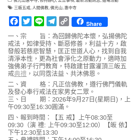
佛光山惠中寺
修持靜心
公告事項
最新活動訊息
道場活動
,
,
,
三皈五戒
人間佛教
佛光山
惠中寺
F
T
Li
T
C
Share
ac
w
n
el
o
一、宗 旨：為回歸佛陀本懷，弘揚佛陀
e
it
e
e
p
戒法，如律受持、斷惡修善，利益十方，啟
b
te
gr
y
發般若慈悲智慧，匡正世道人心，找到自我
o
r
a
Li
清淨本性，更為社會淨化之原動力，適時加
強佛弟子行門教育，特啟建甘露灌頂三皈五
o
m
n
戒
典禮
，以同霑法益、共沐佛恩。
k
k
二、資 格：凡正信佛教，遵行佛門儀軌
及發心奉行戒法在家男女二眾。
三、日 期：2026年9月27日(星期日)，上
午09:30至16:30圓滿。
四、報到時間：【五 戒】上午08:30至
09:30（演 禮: 上午09:30至12:00）【皈 依】
下午12:30至13:30