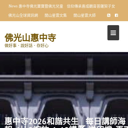
Skip
News
惠中寺佛光寶寶暨佛光兒童 信仰傳承喜成觀音菩薩契子女
to
佛光山全球資訊網
開山星雲文集
開山星雲大師
content
佛光山惠中寺
做好事．說好話．存好心
惠中寺2026和諧共生__每日講師海