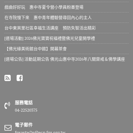
戲曲好好玩 惠中寺夏令營小學員粉墨登場
在寺院慢下來 惠中青年體驗營尋回內心的主人
台中東英里社區幸福生活講座 預防失智活出精彩
[道場活動] 2026佛光寶寶祝福禮暨佛光兒童開學禮
【佛光緣美術館台中館】開幕茶會
[道場公告] 活動延期公告 佛光山惠中寺2026年八關齋戒＆佛學講座
服務電話
04-22520375
電子郵件
fgsastw2n@ecp.fgs.org.tw