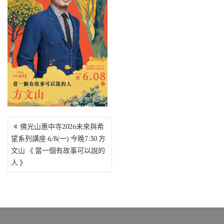
o
r
a
Li
o
m
n
k
k
文
佛光山惠中寺2026未來與希
章
望系列講座 6/8(一) 今晚7:30 方
導
文山 《 當一個有故事可以說的
覽
人 》