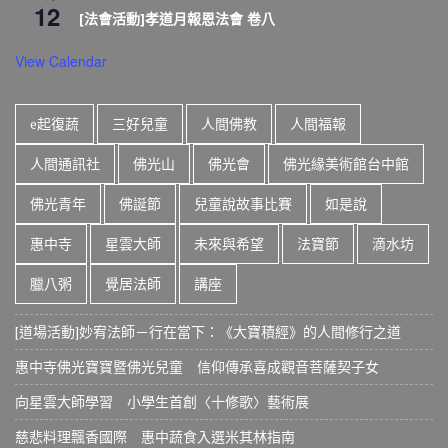
12
[法會活動]孝道月報恩法會 卷八
View Calendar
e起復蔬
三好兒童
人間佛教
人間福報
人間通訊社
佛光山
佛光會
佛光緣美術館台中館
佛光青年
佛誕節
兒童說故事比賽
如是說
惠中寺
星雲大師
未來與希望
法寶節
滴水坊
臘八粥
覺居法師
講座
[道場活動]妙宥法師－行在當下：《大寶積經》的人間修行之道
惠中寺佛光寶寶暨佛光兒童 信仰傳承喜成觀音菩薩契子女
向星雲大師學習 小學生首創〈十修歌〉藝術展
慈悲料理飄香國際 惠中蔬食入選米其林指南