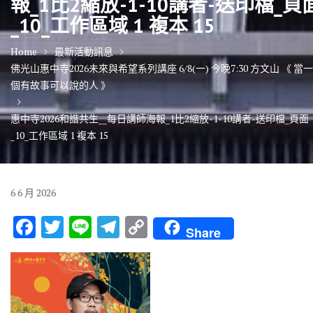
報_1比2縮放-1-10講者-送印檔_頁
_10_工作區域 1 複本 15
Home
最新活動訊息
佛光山惠中寺2026未來與希望系列講座 6/8(一) 今晚7:30 方文山 《 當一
個有故事可以說的人 》
惠中寺2026和諧共生__每日講師海報_1比2縮放-1-10講者-送印檔_頁面
_10_工作區域 1 複本 15
6
6 月
2026
F
T
Li
T
C
Share
ac
w
n
el
o
e
it
e
e
p
b
te
gr
y