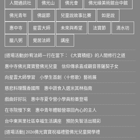
人間通訊社
佛光山
佛光會
佛光緣美術館台中館
佛光青年
佛誕節
兒童說故事比賽
如是說
惠中寺
星雲大師
未來與希望
法寶節
滴水坊
臘八粥
覺居法師
講座
[道場活動]妙宥法師－行在當下：《大寶積經》的人間修行之道
惠中寺佛光寶寶暨佛光兒童 信仰傳承喜成觀音菩薩契子女
向星雲大師學習 小學生首創〈十修歌〉藝術展
慈悲料理飄香國際 惠中蔬食入選米其林指南
戲曲好好玩 惠中寺夏令營小學員粉墨登場
在寺院慢下來 惠中青年體驗營尋回內心的主人
台中東英里社區幸福生活講座 預防失智活出精彩
[道場活動] 2026佛光寶寶祝福禮暨佛光兒童開學禮