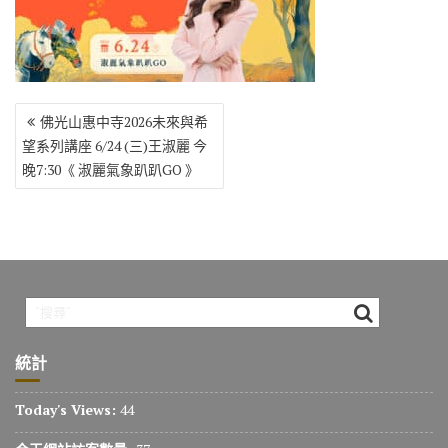
o
r
a
Li
o
m
n
k
k
文
佛光山惠中寺2026未來與希
章
望系列講座 6/24 (三)王淑麗 今
導
晚7:30《 淑麗氣象趴趴GO 》
覽
統計
Today's Views:
44