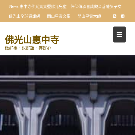
Skip
News
惠中寺佛光寶寶暨佛光兒童 信仰傳承喜成觀音菩薩契子女
to
佛光山全球資訊網
開山星雲文集
開山星雲大師
content
佛光山惠中寺
做好事．說好話．存好心