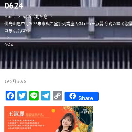
0624
Home
最新活動訊息
佛光山惠中寺2026未來與希望系列講座 6/24 (三)王淑麗 今晚7:30《 淑
氣象趴趴GO 》
0624
19
6 月
2026
F
T
Li
T
C
Share
ac
w
n
el
o
e
it
e
e
p
b
te
gr
y