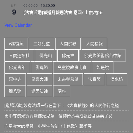
09:00:00
-
15:30:00
8 月
9
[法會活動]孝道月報恩法會 卷四/ 上供/卷五
View Calendar
e起復蔬
三好兒童
人間佛教
人間福報
人間通訊社
佛光山
佛光會
佛光緣美術館台中館
佛光青年
佛誕節
兒童說故事比賽
如是說
惠中寺
星雲大師
未來與希望
法寶節
滴水坊
臘八粥
覺居法師
講座
[道場活動]妙宥法師－行在當下：《大寶積經》的人間修行之道
惠中寺佛光寶寶暨佛光兒童 信仰傳承喜成觀音菩薩契子女
向星雲大師學習 小學生首創〈十修歌〉藝術展