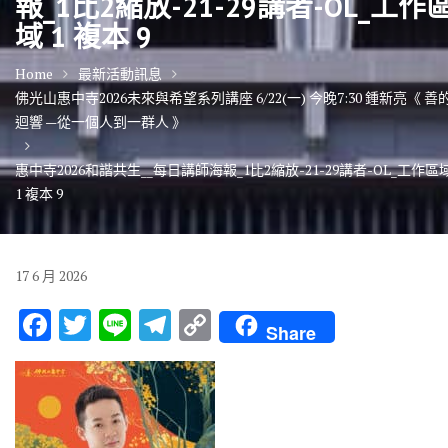
報_1比2縮放-21-29講者-OL_工作
域 1 複本 9
Home
最新活動訊息
佛光山惠中寺2026未來與希望系列講座 6/22(一) 今晚7:30 鍾新亮《 善
迴響 —從一個人到一群人 》
惠中寺2026和諧共生__每日講師海報_1比2縮放-21-29講者-OL_工作區
1 複本 9
17
6 月
2026
F
T
Li
T
C
Share
ac
w
n
el
o
e
it
e
e
p
b
te
gr
y