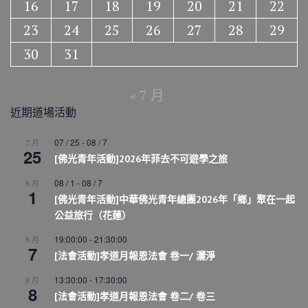
16
17
18
19
20
21
22
23
24
25
26
27
28
29
30
31
« 7 月
近期道場活動
07 / 25
-
08 / 7
7 月
25
[佛光青年活動]2026年菲去不可遊學之旅
08 / 1
-
08 / 7
8 月
1
[佛光青年活動]中華佛光青年總團2026年「鄉」聚在一起
公益旅行（花蓮）
19:00:00
-
21:30:00
8 月
7
[法會活動]孝道月報恩法會 卷一/ 灑淨
13:30:00
-
17:30:00
8 月
8
[法會活動]孝道月報恩法會 卷二/ 卷三