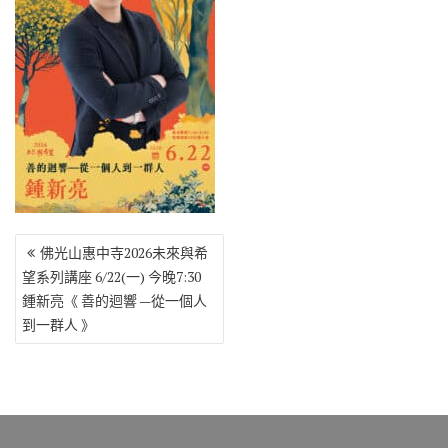
o
r
a
Li
o
m
n
k
k
文
佛光山惠中寺2026未來與希
章
望系列講座 6/22(一) 今晚7:30
導
鍾新亮《 善的迴響 —從一個人
覽
到一群人 》