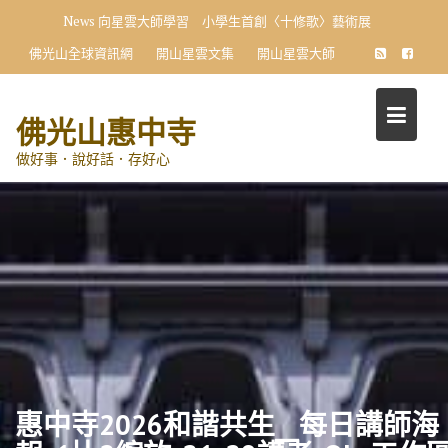
Skip
News
向星雲大師學習 小學生首創〈十修歌〉藝術展
to
佛光山全球資訊網
開山星雲文集
開山星雲大師
content
佛光山惠中寺
做好事．說好話．存好心
惠中寺2026和諧共生__每日講師海