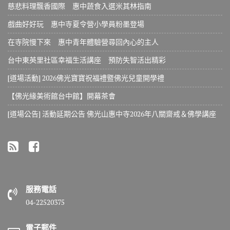
慈悲料理飄香國際 惠中蔬食入選米其林指南
戲曲好好玩 惠中寺夏令營小學員粉墨登場
在寺院慢下來 惠中青年體驗營尋回內心的主人
台中東英里社區幸福生活講座 預防失智活出精彩
[道場活動] 2026佛光寶寶祝福禮暨佛光兒童開學禮
【佛光緣美術館台中館】開幕茶會
[道場公告] 活動延期公告 佛光山惠中寺2026年八關齋戒＆佛學講座
服務電話
04-22520375
電子郵件