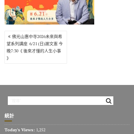
o
r
a
Li
o
m
n
k
k
文
佛光山惠中寺2026未來與希
章
望系列講座 6/21 (日)謝文憲 今
導
晚7:30《 後來才懂的人生小事
覽
》
統計
Today's Views:
1,252