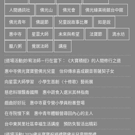
人間通訊社
佛光山
佛光會
佛光緣美術館台中館
佛光青年
佛誕節
兒童說故事比賽
如是說
惠中寺
星雲大師
未來與希望
法寶節
滴水坊
臘八粥
覺居法師
講座
[道場活動]妙宥法師－行在當下：《大寶積經》的人間修行之道
惠中寺佛光寶寶暨佛光兒童 信仰傳承喜成觀音菩薩契子女
向星雲大師學習 小學生首創〈十修歌〉藝術展
慈悲料理飄香國際 惠中蔬食入選米其林指南
戲曲好好玩 惠中寺夏令營小學員粉墨登場
在寺院慢下來 惠中青年體驗營尋回內心的主人
台中東英里社區幸福生活講座 預防失智活出精彩
[道場活動] 2026佛光寶寶祝福禮暨佛光兒童開學禮