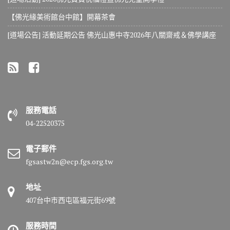
【佛光緣美術館台中館】開幕茶會
[道場公告] 活動延期公告 佛光山惠中寺2026年八關齋戒＆佛學講座
服務電話
04-22520375
電子郵件
fgsastw2n@ecp.fgs.org.tw
地址
407台中市西屯區福元街69號
服務時間