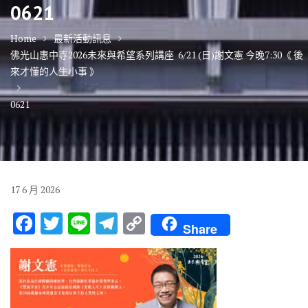
0621
Home
最新活動訊息
佛光山惠中寺2026未來與希望系列講座 6/21 (日)謝文憲 今晚7:30《 後
來才懂的人生小事 》
0621
17
6 月
2026
F
T
Li
T
C
Share
ac
w
n
el
o
e
it
e
e
p
b
te
gr
y