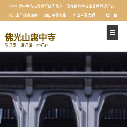
Skip
News
惠中寺佛光寶寶暨佛光兒童 信仰傳承喜成觀音菩薩契子女
to
佛光山全球資訊網
開山星雲文集
開山星雲大師
content
佛光山惠中寺
做好事．說好話．存好心