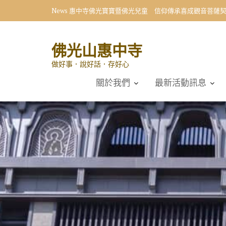
Skip
News
惠中寺佛光寶寶暨佛光兒童 信仰傳承喜成觀音菩薩
to
content
佛光山惠中寺
做好事．說好話．存好心
關於我們
最新活動訊息