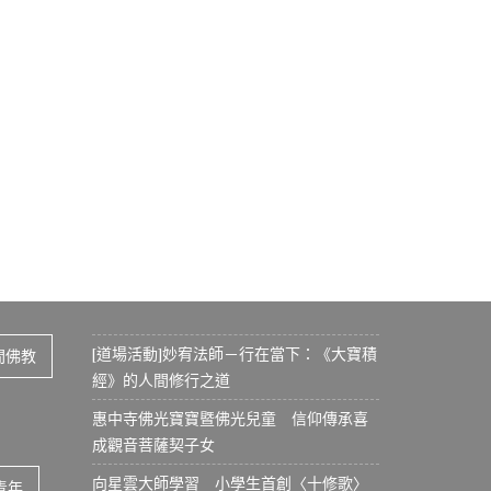
[道場活動]妙宥法師－行在當下：《大寶積
間佛教
經》的人間修行之道
惠中寺佛光寶寶暨佛光兒童 信仰傳承喜
成觀音菩薩契子女
向星雲大師學習 小學生首創〈十修歌〉
青年