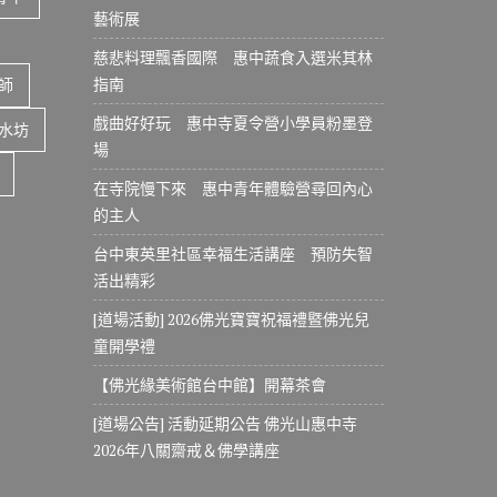
藝術展
慈悲料理飄香國際 惠中蔬食入選米其林
指南
師
戲曲好好玩 惠中寺夏令營小學員粉墨登
水坊
場
在寺院慢下來 惠中青年體驗營尋回內心
的主人
台中東英里社區幸福生活講座 預防失智
活出精彩
[道場活動] 2026佛光寶寶祝福禮暨佛光兒
童開學禮
【佛光緣美術館台中館】開幕茶會
[道場公告] 活動延期公告 佛光山惠中寺
2026年八關齋戒＆佛學講座