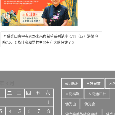
o
r
a
Li
o
m
n
k
k
文
佛光山惠中寺2026未來與希望系列講座 6/18（四）洪蘭 今
章
晚7:30 《 為什麼和諧共生最有利大腦保健？ 》
導
覽
 年 8 月
e起復蔬
三好兒童
人
一
二
三
四
五
六
人間福報
人間通訊社
1
佛光山
佛光會
3
4
5
6
7
8
佛光緣美術館台中館
佛光