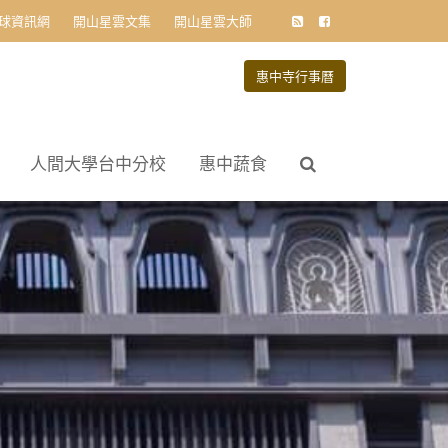
球資訊網
開山星雲文集
開山星雲大師
惠中寺行事曆
人間大學台中分校
惠中蔬食