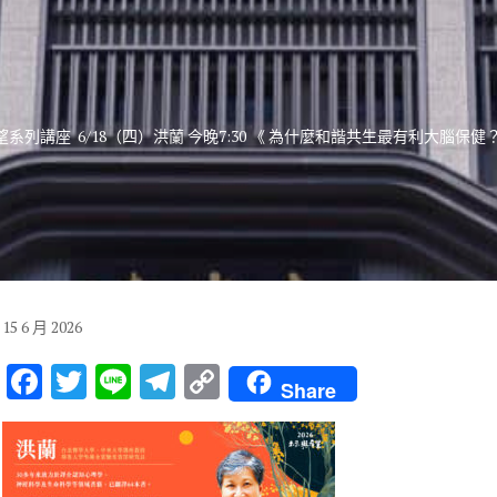
系列講座 6/18（四）洪蘭 今晚7:30 《 為什麼和諧共生最有利大腦保健？
15
6 月
2026
F
T
Li
T
C
Share
ac
w
n
el
o
e
it
e
e
p
b
te
gr
y