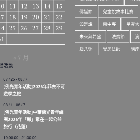
10
11
12
13
14
15
佛誕節
兒童說故事比賽
17
18
19
20
21
22
如是說
惠中寺
星雲大
24
25
26
27
28
29
未來與希望
法寶節
滴
31
臘八粥
覺居法師
講座
« 7 月
場活動
07 / 25
-
08 / 7
[佛光青年活動]2026年菲去不可
遊學之旅
08 / 1
-
08 / 7
[佛光青年活動]中華佛光青年總
團2026年「鄉」聚在一起公益
旅行（花蓮）
19:00:00
-
21:30:00