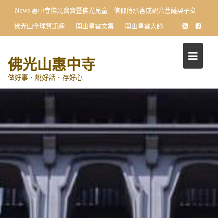
Skip
News
惠中寺佛光寶寶暨佛光兒童 信仰傳承喜成觀音菩薩契子女
to
佛光山全球資訊網
開山星雲文集
開山星雲大師
content
佛光山惠中寺
做好事．說好話．存好心