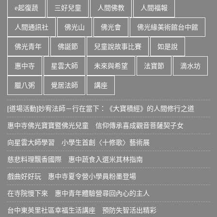
e起復蔬
三好兒童
人間佛教
人間福報
人間通訊社
佛光山
佛光會
佛光緣美術館台中館
佛光青年
佛誕節
兒童說故事比賽
如是說
惠中寺
星雲大師
未來與希望
法寶節
滴水坊
臘八粥
覺居法師
講座
[道場活動]妙宥法師－行在當下：《大寶積經》的人間修行之道
惠中寺佛光寶寶暨佛光兒童 信仰傳承喜成觀音菩薩契子女
向星雲大師學習 小學生首創〈十修歌〉藝術展
慈悲料理飄香國際 惠中蔬食入選米其林指南
戲曲好好玩 惠中寺夏令營小學員粉墨登場
在寺院慢下來 惠中青年體驗營尋回內心的主人
台中東英里社區幸福生活講座 預防失智活出精彩