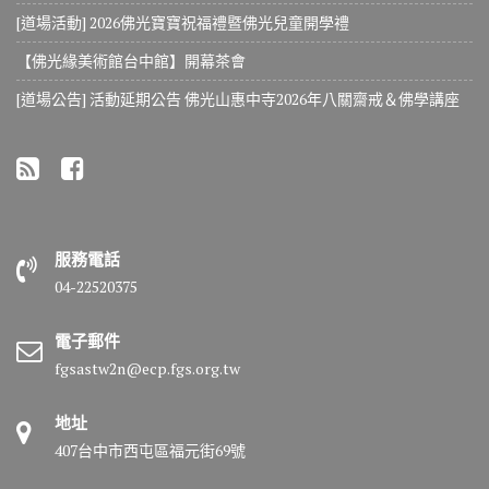
[道場活動] 2026佛光寶寶祝福禮暨佛光兒童開學禮
【佛光緣美術館台中館】開幕茶會
[道場公告] 活動延期公告 佛光山惠中寺2026年八關齋戒＆佛學講座
服務電話
04-22520375
電子郵件
fgsastw2n@ecp.fgs.org.tw
地址
407台中市西屯區福元街69號