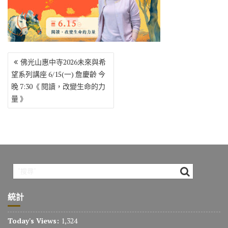
o
r
a
Li
o
m
n
k
k
文
佛光山惠中寺2026未來與希
章
望系列講座 6/15(一) 詹慶齡 今
導
晚 7:30《 閱讀，改變生命的力
覽
量 》
統計
Today's Views:
1,324