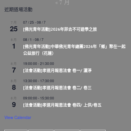
« 7 月
近期道場活動
07 / 25
-
08 / 7
7 月
25
[佛光青年活動]2026年菲去不可遊學之旅
08 / 1
-
08 / 7
8 月
1
[佛光青年活動]中華佛光青年總團2026年「鄉」聚在一起
公益旅行（花蓮）
19:00:00
-
21:30:00
8 月
7
[法會活動]孝道月報恩法會 卷一/ 灑淨
13:30:00
-
17:30:00
8 月
8
[法會活動]孝道月報恩法會 卷二/ 卷三
09:00:00
-
15:30:00
8 月
9
[法會活動]孝道月報恩法會 卷四/ 上供/卷五
View Calendar