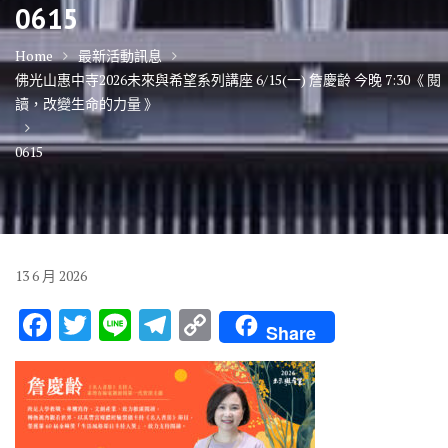
0615
Home
最新活動訊息
佛光山惠中寺2026未來與希望系列講座 6/15(一) 詹慶齡 今晚 7:30《 閱
讀，改變生命的力量 》
0615
13
6 月
2026
F
T
Li
T
C
Share
ac
w
n
el
o
e
it
e
e
p
b
te
gr
y