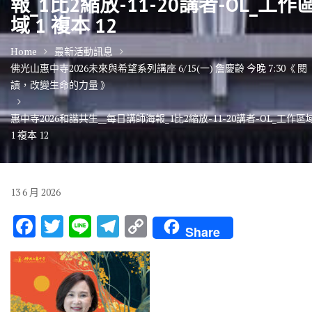
報_1比2縮放-11-20講者-OL_工作
域 1 複本 12
Home
最新活動訊息
佛光山惠中寺2026未來與希望系列講座 6/15(一) 詹慶齡 今晚 7:30《 閱
讀，改變生命的力量 》
惠中寺2026和諧共生__每日講師海報_1比2縮放-11-20講者-OL_工作區
1 複本 12
13
6 月
2026
F
T
Li
T
C
Share
ac
w
n
el
o
e
it
e
e
p
b
te
gr
y