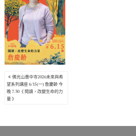
o
r
a
Li
o
m
n
k
k
文
佛光山惠中寺2026未來與希
章
望系列講座 6/15(一) 詹慶齡 今
導
晚 7:30《 閱讀，改變生命的力
覽
量 》