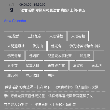
09:00:00
-
15:30:00
8 月
9
[法會活動]孝道月報恩法會 卷四/ 上供/卷五
View Calendar
e起復蔬
三好兒童
人間佛教
人間福報
人間通訊社
佛光山
佛光會
佛光緣美術館台中館
佛光青年
佛誕節
兒童說故事比賽
如是說
惠中寺
星雲大師
未來與希望
法寶節
滴水坊
臘八粥
覺居法師
講座
[道場活動]妙宥法師－行在當下：《大寶積經》的人間修行之道
惠中寺佛光寶寶暨佛光兒童 信仰傳承喜成觀音菩薩契子女
向星雲大師學習 小學生首創〈十修歌〉藝術展