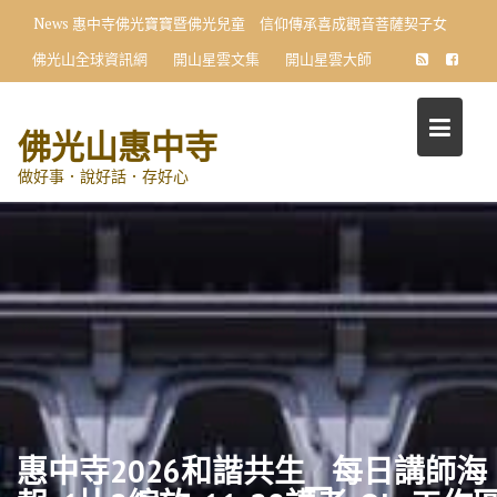
Skip
News
惠中寺佛光寶寶暨佛光兒童 信仰傳承喜成觀音菩薩契子女
to
佛光山全球資訊網
開山星雲文集
開山星雲大師
content
佛光山惠中寺
做好事．說好話．存好心
惠中寺2026和諧共生__每日講師海