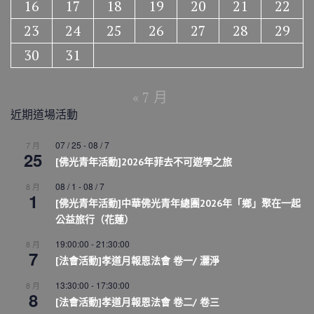
16
17
18
19
20
21
22
23
24
25
26
27
28
29
30
31
« 7 月
近期道場活動
07 / 25
-
08 / 7
7 月
25
[佛光青年活動]2026年菲去不可遊學之旅
08 / 1
-
08 / 7
8 月
1
[佛光青年活動]中華佛光青年總團2026年「鄉」聚在一起
公益旅行（花蓮）
19:00:00
-
21:30:00
8 月
7
[法會活動]孝道月報恩法會 卷一/ 灑淨
13:30:00
-
17:30:00
8 月
8
[法會活動]孝道月報恩法會 卷二/ 卷三