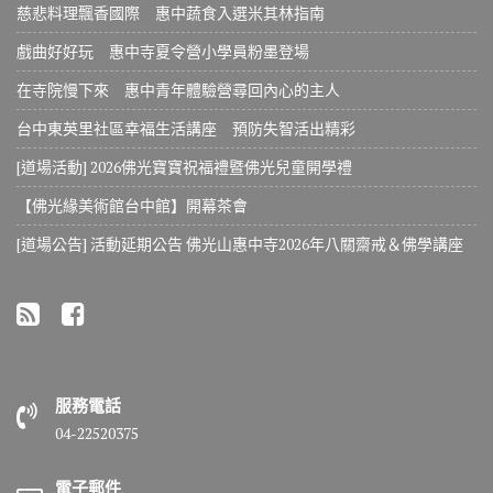
慈悲料理飄香國際 惠中蔬食入選米其林指南
戲曲好好玩 惠中寺夏令營小學員粉墨登場
在寺院慢下來 惠中青年體驗營尋回內心的主人
台中東英里社區幸福生活講座 預防失智活出精彩
[道場活動] 2026佛光寶寶祝福禮暨佛光兒童開學禮
【佛光緣美術館台中館】開幕茶會
[道場公告] 活動延期公告 佛光山惠中寺2026年八關齋戒＆佛學講座
服務電話
04-22520375
電子郵件