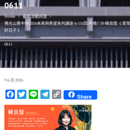
0611
Home
最新活動訊息
佛光山惠中寺2026未來與希望系列講座 6/11(四)今晚7:30 韓良憶《 家
好日子 》
0611
9
6 月
2026
F
T
Li
T
C
Share
ac
w
n
el
o
e
it
e
e
p
b
te
gr
y