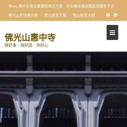
Skip
News
惠中寺佛光寶寶暨佛光兒童 信仰傳承喜成觀音菩薩契子女
to
佛光山全球資訊網
開山星雲文集
開山星雲大師
content
佛光山惠中寺
做好事．說好話．存好心