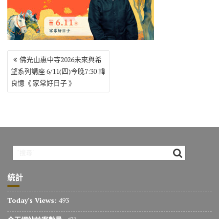
o
r
a
Li
o
m
n
k
k
文
佛光山惠中寺2026未來與希
章
望系列講座 6/11(四)今晚7:30 韓
導
良憶《 家常好日子 》
覽
統計
Today's Views:
493