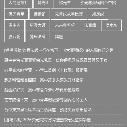
人間通訊社
佛光山
佛光會
佛光緣美術館台中館
佛光青年
佛誕節
兒童說故事比賽
如是說
惠中寺
星雲大師
未來與希望
法寶節
滴水坊
臘八粥
覺居法師
講座
[道場活動]妙宥法師－行在當下：《大寶積經》的人間修行之道
惠中寺佛光寶寶暨佛光兒童 信仰傳承喜成觀音菩薩契子女
向星雲大師學習 小學生首創〈十修歌〉藝術展
慈悲料理飄香國際 惠中蔬食入選米其林指南
戲曲好好玩 惠中寺夏令營小學員粉墨登場
在寺院慢下來 惠中青年體驗營尋回內心的主人
台中東英里社區幸福生活講座 預防失智活出精彩
[道場活動] 2026佛光寶寶祝福禮暨佛光兒童開學禮