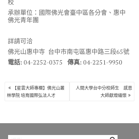
校
承辦單位：國際佛光會臺中區各分會、惠中
佛光青年團
詳請可洽
佛光山惠中寺
台中市南屯區惠中路三段65號
電話:
04-2252-0375
傳真:
04-2251-9950
文
【星雲大師專欄】佛光山叢
人間大學台中分校師生 感恩
章
林學院 培育國際弘法人才
大師獻燈緬懷
導
覽