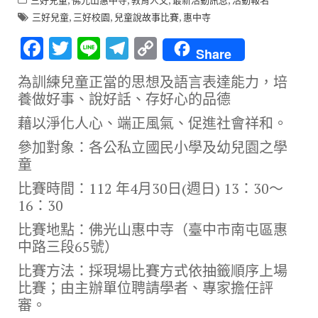
三好兒童
佛光山惠中寺
教育人文
最新活動訊息
活動報名
,
,
,
三好兒童
三好校園
兒童說故事比賽
惠中寺
F
T
Li
T
C
Share
ac
w
n
el
o
為訓練兒童正當的思想及語言表達能力，培
e
it
e
e
p
養做好事、說好話、存好心的品德
b
te
gr
y
藉以淨化人心、端正風氣、促進社會祥和。
o
r
a
Li
參加對象：各公私立國民小學及幼兒園之學
o
m
n
童
k
k
比賽時間：112 年4月30日(週日) 13：30～
16：30
比賽地點：佛光山惠中寺（臺中市南屯區惠
中路三段65號）
比賽方法：採現場比賽方式依抽籤順序上場
比賽；由主辦單位聘請學者、專家擔任評
審。