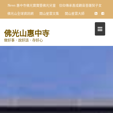
Skip
News
惠中寺佛光寶寶暨佛光兒童 信仰傳承喜成觀音菩薩契子女
to
佛光山全球資訊網
開山星雲文集
開山星雲大師
content
佛光山惠中寺
做好事．說好話．存好心