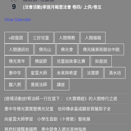
8 月
9
[法會活動]孝道月報恩法會 卷四/ 上供/卷五
View Calendar
e起復蔬
三好兒童
人間佛教
人間福報
人間通訊社
佛光山
佛光會
佛光緣美術館台中館
佛光青年
佛誕節
兒童說故事比賽
如是說
惠中寺
星雲大師
未來與希望
法寶節
滴水坊
臘八粥
覺居法師
講座
[道場活動]妙宥法師－行在當下：《大寶積經》的人間修行之道
惠中寺佛光寶寶暨佛光兒童 信仰傳承喜成觀音菩薩契子女
向星雲大師學習 小學生首創〈十修歌〉藝術展
慈悲料理飄香國際 惠中蔬食入選米其林指南