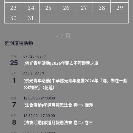
23
24
25
26
27
28
29
30
31
« 7 月
近期道場活動
07 / 25
-
08 / 7
7 月
25
[佛光青年活動]2026年菲去不可遊學之旅
08 / 1
-
08 / 7
8 月
1
[佛光青年活動]中華佛光青年總團2026年「鄉」聚在一起
公益旅行（花蓮）
19:00:00
-
21:30:00
8 月
7
[法會活動]孝道月報恩法會 卷一/ 灑淨
13:30:00
-
17:30:00
8 月
8
[法會活動]孝道月報恩法會 卷二/ 卷三
09:00:00
-
15:30:00