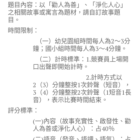
題目內容：以「勸人為善」、「淨化人心」
之相關故事或寓言為題材，請自訂故事題
目。
時間限制：
（一）幼兒園組時間每人為2～3分
鐘；國小組時間每人為3～4分鐘。
（二）計時標準：1.競賽員上場開
口出聲即開始計時。
2.計時方式以
2（3）分鐘整按1次鈴聲（短音），
3（4）分鐘整按2次鈴聲（1短音1長
音），表示比賽時間結束。
評分標準：
(一)內容（故事充實性、啟發性、勸
人為善或淨化人心）：占40％
(二)語音（發音、語調、語氣）：占