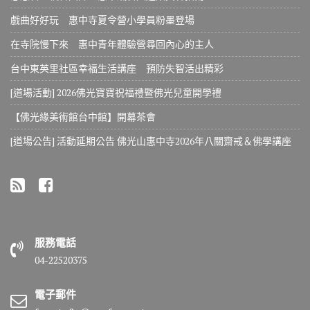
戲曲好好玩 惠中寺夏令營小學員粉墨登場
在寺院慢下來 惠中青年體驗營尋回內心的主人
台中東英里社區幸福生活講座 預防失智活出精彩
[道場活動] 2026佛光寶寶祝福禮暨佛光兒童開學禮
【佛光緣美術館台中館】開幕茶會
[道場公告] 活動延期公告 佛光山惠中寺2026年八關齋戒＆佛學講座
服務電話
04-22520375
電子郵件