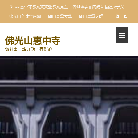
Skip
News
惠中寺佛光寶寶暨佛光兒童 信仰傳承喜成觀音菩薩契子女
to
佛光山全球資訊網
開山星雲文集
開山星雲大師
content
佛光山惠中寺
做好事．說好話．存好心