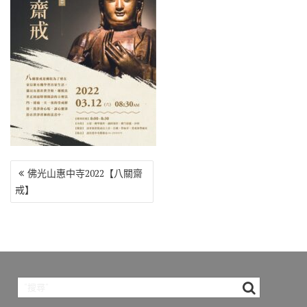
o
r
a
Li
o
m
n
k
k
文
佛光山惠中寺2022【八關齋
章
戒】
導
覽