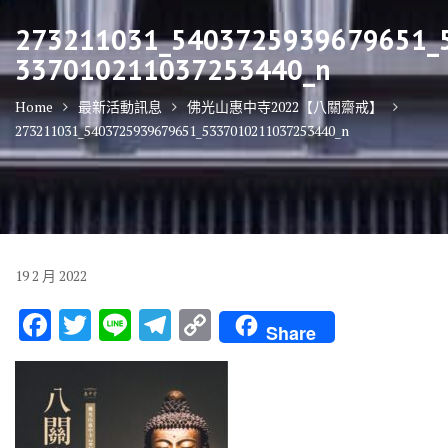
273211031_5403725939679651_
337010211037253440_n
Home
最新活動訊息
佛光山惠中寺2022【八關齋戒】
273211031_5403725939679651_5337010211037253440_n
19
2 月
2022
F
T
Li
T
C
Share
ac
w
n
el
o
e
it
e
e
p
b
te
gr
y