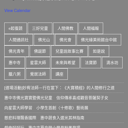
View Calendar
e起復蔬
三好兒童
人間佛教
人間福報
人間通訊社
佛光山
佛光會
佛光緣美術館台中館
佛光青年
佛誕節
兒童說故事比賽
如是說
惠中寺
星雲大師
未來與希望
法寶節
滴水坊
臘八粥
覺居法師
講座
[道場活動]妙宥法師－行在當下：《大寶積經》的人間修行之道
惠中寺佛光寶寶暨佛光兒童 信仰傳承喜成觀音菩薩契子女
向星雲大師學習 小學生首創〈十修歌〉藝術展
慈悲料理飄香國際 惠中蔬食入選米其林指南
戲曲好好玩 惠中寺夏令營小學員粉墨登場