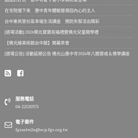
在寺院慢下來 惠中青年體驗營尋回內心的主人
台中東英里社區幸福生活講座 預防失智活出精彩
[道場活動] 2026佛光寶寶祝福禮暨佛光兒童開學禮
【佛光緣美術館台中館】開幕茶會
[道場公告] 活動延期公告 佛光山惠中寺2026年八關齋戒＆佛學講座
服務電話
04-22520375
電子郵件
fgsastw2n@ecp.fgs.org.tw