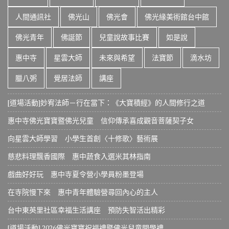
人間通訊社
佛光山
佛光會
佛光緣美術館台中館
佛光青年
佛誕節
兒童說故事比賽
如是說
惠中寺
星雲大師
未來與希望
法寶節
滴水坊
臘八粥
覺居法師
講座
[道場活動]妙宥法師－行在當下：《大寶積經》的人間修行之道
惠中寺佛光寶寶暨佛光兒童 信仰傳承喜成觀音菩薩契子女
向星雲大師學習 小學生首創〈十修歌〉藝術展
慈悲料理飄香國際 惠中蔬食入選米其林指南
戲曲好好玩 惠中寺夏令營小學員粉墨登場
在寺院慢下來 惠中青年體驗營尋回內心的主人
台中東英里社區幸福生活講座 預防失智活出精彩
[道場活動] 2026佛光寶寶祝福禮暨佛光兒童開學禮