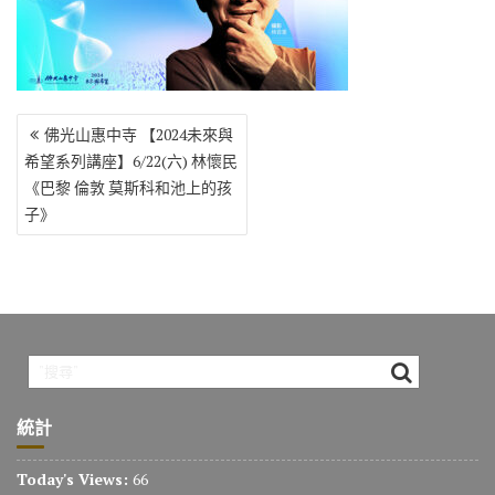
o
r
a
Li
o
m
n
k
k
文
佛光山惠中寺 【2024未來與
章
希望系列講座】6/22(六) 林懷民
導
《巴黎 倫敦 莫斯科和池上的孩
覽
子》
統計
Today's Views:
66