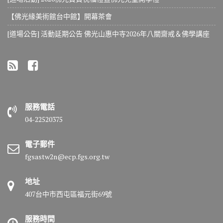
【佛光緣美術館台中館】開幕茶會
[道場公告] 活動延期公告 佛光山惠中寺2026年八關齋戒＆佛學講座
服務電話
04-22520375
電子郵件
fgsastw2n@ecp.fgs.org.tw
地址
407台中市西屯區福元街69號
服務時間