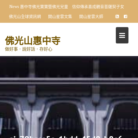
Skip
News
惠中寺佛光寶寶暨佛光兒童 信仰傳承喜成觀音菩薩契子女
to
佛光山全球資訊網
開山星雲文集
開山星雲大師
content
佛光山惠中寺
做好事．說好話．存好心