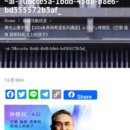
~ai-70bcce5a-1bdd-45d8-b8e6-
bd355572b3af_
Home
最新活動訊息
佛光山惠中寺 【2024未來與希望系列講座】6/22(六) 林懷民 《巴黎 倫
敦 莫斯科和池上的孩子》
~ai-70bcce5a-1bdd-45d8-b8e6-bd355572b3af_
7
6 月
2024
F
T
Li
T
C
Share
ac
w
n
el
o
e
it
e
e
p
b
te
gr
y