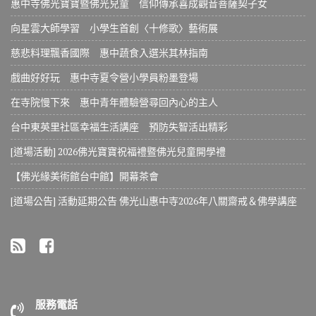
惠中寺佛光寶寶暨佛光兒童 信仰傳承喜成觀音菩薩契子女
向星雲大師學習 小學生首創〈十修歌〉藝術展
慈悲料理飄香國際 惠中蔬食入選米其林指南
戲曲好好玩 惠中寺夏令營小學員粉墨登場
在寺院慢下來 惠中青年體驗營尋回內心的主人
台中東英里社區幸福生活講座 預防失智活出精彩
[道場活動] 2026佛光寶寶祝福禮暨佛光兒童開學禮
【佛光緣美術館台中館】開幕茶會
[道場公告] 活動延期公告 佛光山惠中寺2026年八關齋戒＆佛學講座
服務電話