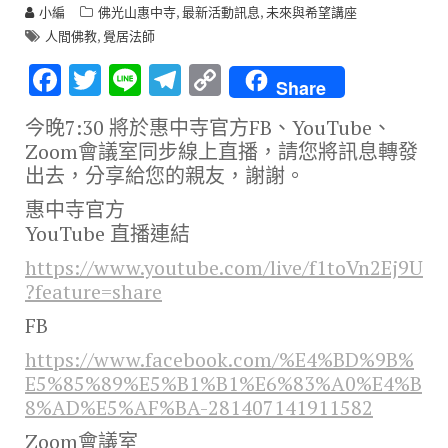
,
,
小編
佛光山惠中寺
最新活動訊息
未來與希望講座
,
人間佛教
覺居法師
F
T
Li
T
C
Share
ac
w
n
el
o
今晚7:30 將於惠中寺官方FB、YouTube、
e
it
e
e
p
Zoom會議室同步線上直播，請您將訊息轉發
b
te
gr
y
出去，分享給您的親友，謝謝。
o
r
a
Li
惠中寺官方
o
m
n
YouTube 直播連結
k
k
https://www.youtube.com/live/f1toVn2Ej9U
?feature=share
FB
https://www.facebook.com/%E4%BD%9B%
E5%85%89%E5%B1%B1%E6%83%A0%E4%B
8%AD%E5%AF%BA-281407141911582
Zoom會議室