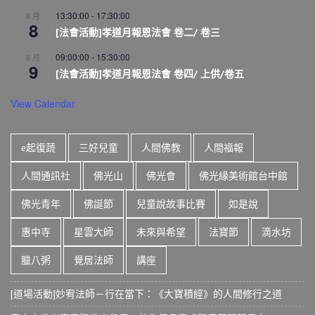
13:30:00
-
17:30:00
8 月
8
[法會活動]孝道月報恩法會 卷二/ 卷三
09:00:00
-
15:30:00
8 月
9
[法會活動]孝道月報恩法會 卷四/ 上供/卷五
View Calendar
e起復蔬
三好兒童
人間佛教
人間福報
人間通訊社
佛光山
佛光會
佛光緣美術館台中館
佛光青年
佛誕節
兒童說故事比賽
如是說
惠中寺
星雲大師
未來與希望
法寶節
滴水坊
臘八粥
覺居法師
講座
[道場活動]妙宥法師－行在當下：《大寶積經》的人間修行之道