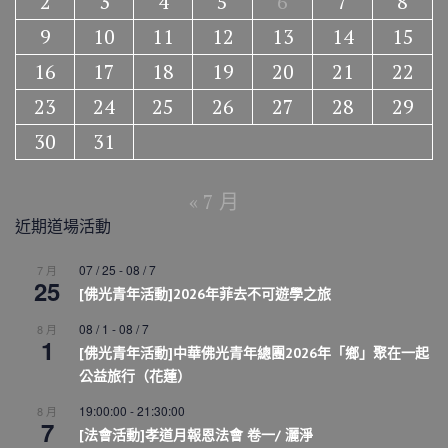
2
3
4
5
6
7
8
9
10
11
12
13
14
15
16
17
18
19
20
21
22
23
24
25
26
27
28
29
30
31
« 7 月
近期道場活動
07 / 25
-
08 / 7
7 月
25
[佛光青年活動]2026年菲去不可遊學之旅
08 / 1
-
08 / 7
8 月
1
[佛光青年活動]中華佛光青年總團2026年「鄉」聚在一起
公益旅行（花蓮）
19:00:00
-
21:30:00
8 月
7
[法會活動]孝道月報恩法會 卷一/ 灑淨