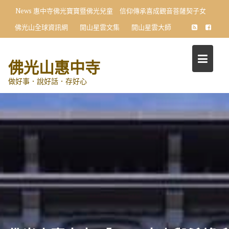
Skip
News
惠中寺佛光寶寶暨佛光兒童 信仰傳承喜成觀音菩薩契子女
to
佛光山全球資訊網
開山星雲文集
開山星雲大師
content
佛光山惠中寺
做好事．說好話．存好心