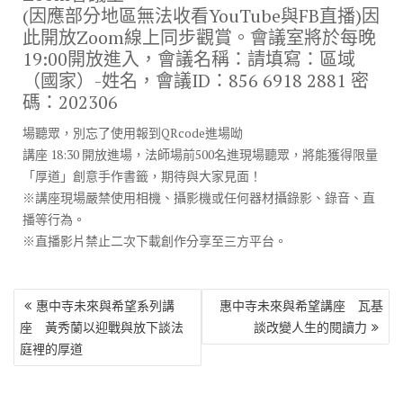
(因應部分地區無法收看YouTube與FB直播)因
此開放Zoom線上同步觀賞。會議室將於每晚
19:00開放進入，會議名稱：請填寫：區域
（國家）-姓名，會議ID：856 6918 2881 密
碼：202306
場聽眾，別忘了使用報到QRcode進場呦
講座 18:30 開放進場，法師場前500名進現場聽眾，將能獲得限量
「厚道」創意手作書籤，期待與大家見面！
※講座現場嚴禁使用相機、攝影機或任何器材攝錄影、錄音、直
播等行為。
※直播影片禁止二次下載創作分享至三方平台。
文
惠中寺未來與希望系列講
惠中寺未來與希望講座 瓦基
章
座 黃秀蘭以迎戰與放下談法
談改變人生的閱讀力
導
庭裡的厚道
覽