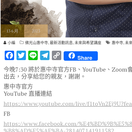
13
6 月
2023
,
,
,
小編
佛光山惠中寺
最新活動訊息
未來與希望講座
惠中寺
未
F
T
Li
T
C
Share
ac
w
n
el
o
今晚7:30 將於惠中寺官方FB、YouTube、Z
e
it
e
e
p
出去，分享給您的親友，謝謝。
b
te
gr
y
惠中寺官方
o
r
a
Li
YouTube 直播連結
o
m
n
https://www.youtube.com/live/f1toVn2Ej9U?fea
k
k
FB
https://www.facebook.com/%E4%BD%9B%E
%B8%AD%E5%AF%BA-281407141911582