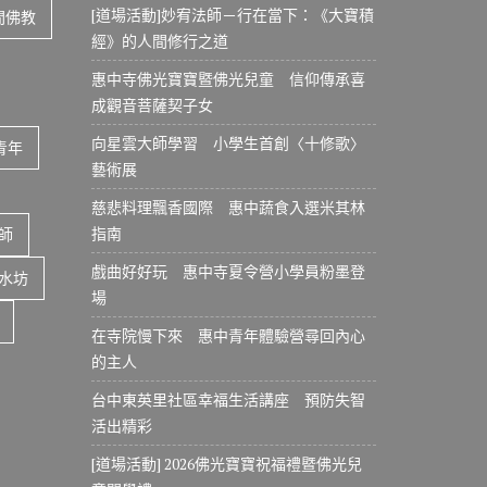
[道場活動]妙宥法師－行在當下：《大寶積
間佛教
經》的人間修行之道
惠中寺佛光寶寶暨佛光兒童 信仰傳承喜
成觀音菩薩契子女
向星雲大師學習 小學生首創〈十修歌〉
青年
藝術展
慈悲料理飄香國際 惠中蔬食入選米其林
指南
師
戲曲好好玩 惠中寺夏令營小學員粉墨登
水坊
場
在寺院慢下來 惠中青年體驗營尋回內心
的主人
台中東英里社區幸福生活講座 預防失智
活出精彩
[道場活動] 2026佛光寶寶祝福禮暨佛光兒